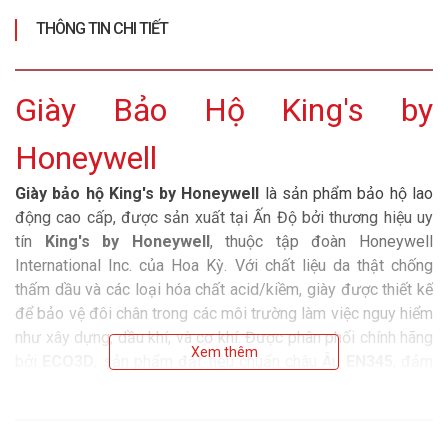
THÔNG TIN CHI TIẾT
Giày Bảo Hộ King's by
Honeywell
Giày bảo hộ King's by Honeywell
là sản phẩm bảo hộ lao
động cao cấp, được sản xuất tại Ấn Độ bởi thương hiệu uy
tín
King's by Honeywell
, thuộc tập đoàn Honeywell
International Inc. của Hoa Kỳ. Với chất liệu da thật chống
thấm dầu và các loại hóa chất acid/kiềm, giày được thiết kế
để bảo vệ đôi chân trong các môi trường làm việc nguy hiểm
như xây dựng, dầu khí, và cơ khí. Được phân phối chính hãng
Xem thêm
bởi
ECO3D
, sản phẩm đạt tiêu chuẩn châu Âu
EN345
, đảm
bảo an toàn và độ bền vượt trội, mang lại sự yên tâm cho
người lao động.