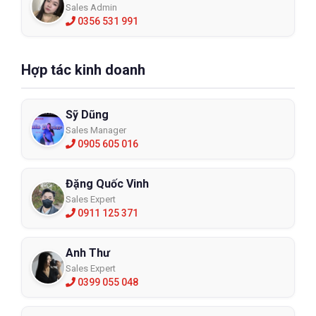
bảo vệ toàn diện, đặc biệt trong môi trường dầu khí hoặc cơ
Sales Admin
0356 531 991
khí.
Hình ảnh thực tế của sản phẩm
Hợp tác kinh doanh
Sỹ Dũng
Sales Manager
0905 605 016
Đặng Quốc Vinh
Sales Expert
0911 125 371
Anh Thư
Sales Expert
0399 055 048