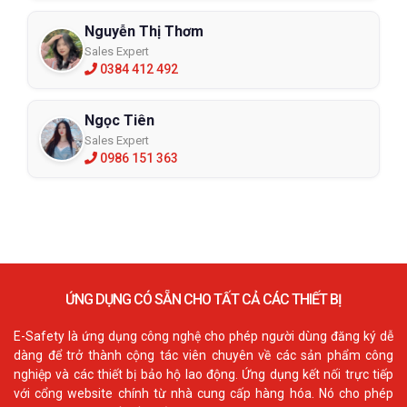
Nguyễn Thị Thơm
Sales Expert
0384 412 492
Ngọc Tiên
Sales Expert
0986 151 363
ỨNG DỤNG CÓ SẴN CHO TẤT CẢ CÁC THIẾT BỊ
E-Safety là ứng dụng công nghệ cho phép người dùng đăng ký dễ
dàng để trở thành cộng tác viên chuyên về các sản phẩm công
nghiệp và các thiết bị bảo hộ lao động. Ứng dụng kết nối trực tiếp
với cổng website chính từ nhà cung cấp hàng hóa. Nó cho phép