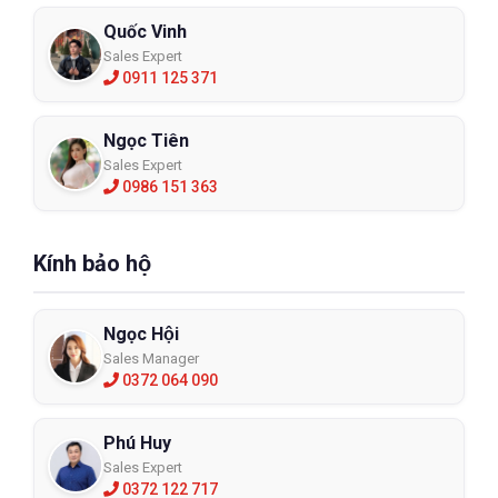
Quốc Vinh
Sales Expert
0911 125 371
Ngọc Tiên
Sales Expert
0986 151 363
Kính bảo hộ
Ngọc Hội
Sales Manager
0372 064 090
Phú Huy
Sales Expert
0372 122 717