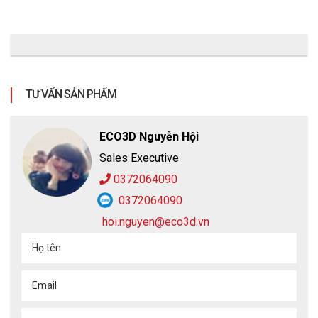
TƯ VẤN SẢN PHẨM
ECO3D Nguyễn Hội
Sales Executive
0372064090
0372064090
hoi.nguyen@eco3d.vn
Họ tên
Email
Giày bảo hộ King's by Honeywell TE7000-R