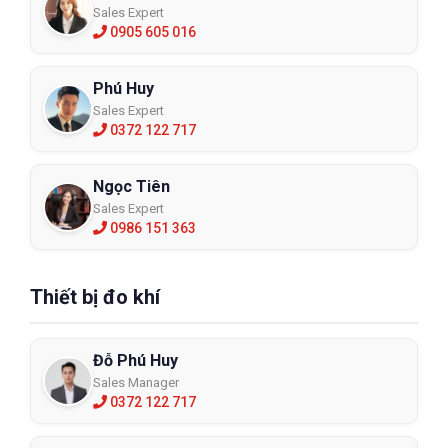
Sales Expert
0905 605 016
Phú Huy
Sales Expert
0372 122 717
Ngọc Tiên
Sales Expert
0986 151 363
Mua Giày Bảo Hộ King's by Honeywell
Thiết bị đo khí
Ở Đâu?
Bảo Hộ Lao Động ECO3D cam kết cung cấp giày bảo hộ
Đỗ Phú Huy
King's by Honeywell chính hãng, đi kèm giấy chứng nhận
Sales Manager
CO-CQ. Với dịch vụ tư vấn chuyên nghiệp, giá cả cạnh tranh,
0372 122 717
và giao hàng nhanh chóng, ECO3D là địa chỉ tin cậy cho các
doanh nghiệp và cá nhân.
Truy cập
Eco3d.vn
hoặc liên hệ