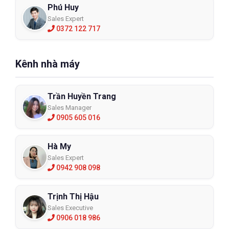
Phú Huy
Sales Expert
0372 122 717
Kênh nhà máy
Trần Huyền Trang
Sales Manager
0905 605 016
Hà My
Sales Expert
0942 908 098
Trịnh Thị Hậu
Sales Executive
0906 018 986