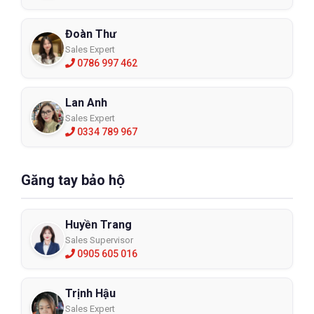
Đoàn Thư
Sales Expert
0786 997 462
Lan Anh
Sales Expert
0334 789 967
Găng tay bảo hộ
Huyền Trang
Sales Supervisor
0905 605 016
Trịnh Hậu
Sales Expert