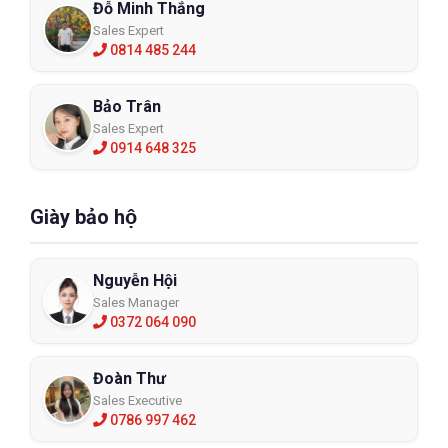
Đỗ Minh Thắng
Sales Expert
0814 485 244
Bảo Trân
Sales Expert
0914 648 325
Giày bảo hộ
Nguyễn Hội
Sales Manager
0372 064 090
Đoàn Thư
Sales Executive
0786 997 462