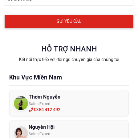
hút ẩm tốt, mang lại cảm giác thoải mái khi làm việc hàng
giờ.
- Thiết kế bền bỉ
: Kiểu dáng cổ thấp, phù hợp với nhiều kích
cỡ từ 36 đến 48, dễ dàng di chuyển.
HỖ TRỢ NHANH
Kết nối trực tiếp với đội ngũ chuyên gia của chúng tôi
Khu Vực Miền Nam
Thơm Nguyễn
Sales Expert
0384 412 492
Nguyễn Hội
Sales Expert