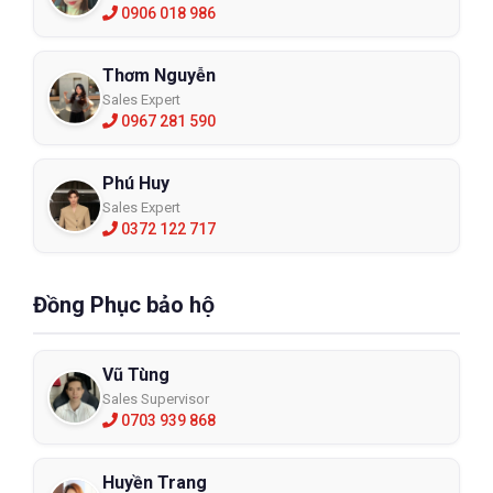
0906 018 986
Thơm Nguyễn
Sales Expert
0967 281 590
Phú Huy
Sales Expert
0372 122 717
Đồng Phục bảo hộ
Vũ Tùng
Sales Supervisor
0703 939 868
Huyền Trang