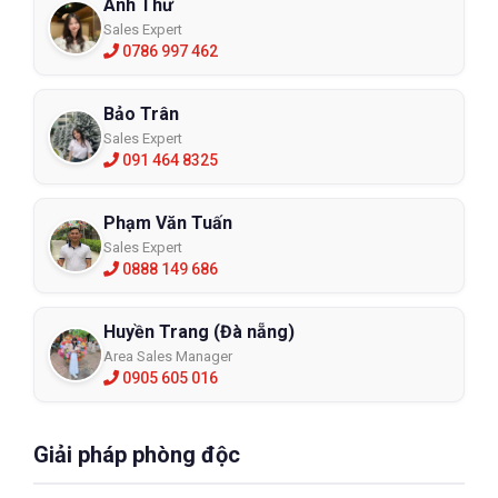
Anh Thư
Sales Expert
0786 997 462
Ủng bảo hộ Kings KWD205C
Bảo Trân
Sales Expert
KWD205C
091 464 8325
XEM CHI TIẾT
Phạm Văn Tuấn
Sales Expert
0888 149 686
Huyền Trang (Đà nẵng)
Area Sales Manager
0905 605 016
Giải pháp phòng độc