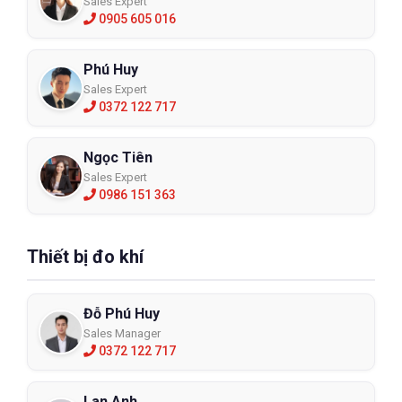
Sales Expert
0905 605 016
Phú Huy
Sales Expert
0372 122 717
Ngọc Tiên
Sales Expert
0986 151 363
Thiết bị đo khí
Đỗ Phú Huy
Sales Manager
0372 122 717
Lan Anh