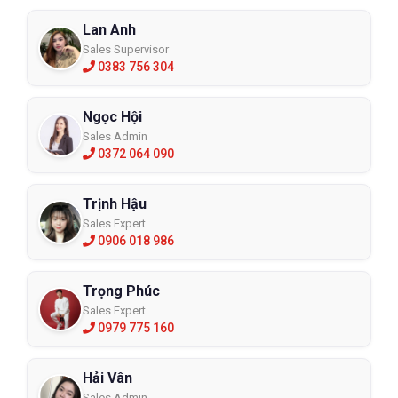
Lan Anh
Sales Supervisor
0383 756 304
Ngọc Hội
Sales Admin
0372 064 090
Trịnh Hậu
Sales Expert
0906 018 986
Trọng Phúc
Sales Expert
0979 775 160
Hải Vân
Sales Admin