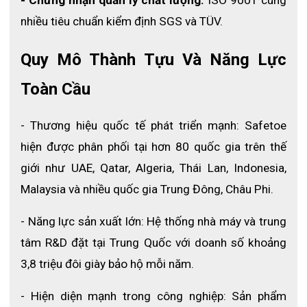
- Chứng nhận quản lý chất lượng: 
ISO 9001 cùng 
nhiều tiêu chuẩn kiểm định SGS và TÜV.
Quy Mô Thành Tựu Và Năng Lực 
Toàn Cầu
- Thương hiệu quốc tế phát triển mạnh: Safetoe 
Thân giày
hiện được phân phối tại hơn 80 quốc gia trên thế 
Phần thân giày M-8010 được chế tạo từ da bò chất
giới như UAE, Qatar, Algeria, Thái Lan, Indonesia, 
lượng cao có khả năng chống nước, chống bám bụi. Mặt
Malaysia và nhiều quốc gia Trung Đông, Châu Phi.
bên trong làm bằng vải lưới với khả năng thấm khí tốt và
khả năng điều chỉnh vừa phải. Cấu trúc dạng lưới
- Năng lực sản xuất lớn: Hệ thống nhà máy và trung 
sandwich mesh được gọi là vải thở. So với vải phẳng
tâm R&D đặt tại Trung Quốc với doanh số khoảng 
khác, khả năng thông thoáng của vải sandwich mesh là
3,8 triệu đôi giày bảo hộ mỗi năm.
mạnh mẽ hơn, và lưu thông không khí, bề mặt để duy trì
thoải mái và khô
- Hiện diện mạnh trong công nghiệp: Sản phẩm 