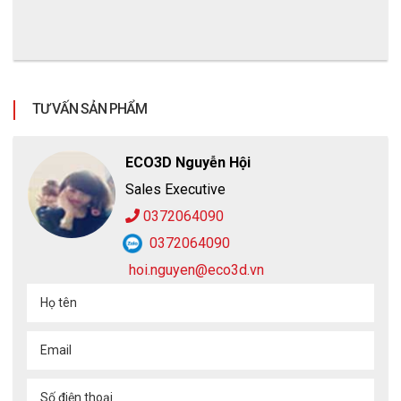
TƯ VẤN SẢN PHẨM
ECO3D Nguyễn Hội
Sales Executive
0372064090
0372064090
hoi.nguyen@eco3d.vn
Tấm lót chân EVA
Họ tên
Phủ nhựa EVA, đây là hạt nhựa được sử dụng rất nhiều
Email
trong việc chế tạo những loại giầy bảo hộ cao cấp bởi
đặc tính linh hoạt cao ở nhiệt độ thấp nó có độ dải dai
Số điện thoại