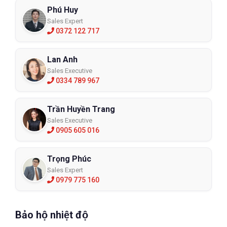
Phú Huy
Sales Expert
0372 122 717
Lan Anh
Sales Executive
0334 789 967
Trần Huyền Trang
Sales Executive
0905 605 016
Trọng Phúc
Sales Expert
0979 775 160
Bảo hộ nhiệt độ