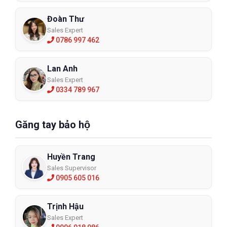
Đoàn Thư
Sales Expert
0786 997 462
Lan Anh
Sales Expert
0334 789 967
Găng tay bảo hộ
Huyền Trang
Sales Supervisor
0905 605 016
Trịnh Hậu
Sales Expert