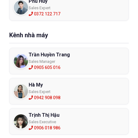
Phú Huy
Sales Expert
0372 122 717
Kênh nhà máy
Trần Huyền Trang
Sales Manager
0905 605 016
Hà My
Sales Expert
0942 908 098
Trịnh Thị Hậu
Sales Executive
0906 018 986