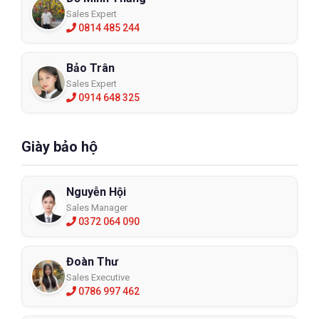
Sales Expert
0814 485 244
Bảo Trân
Sales Expert
0914 648 325
Giày bảo hộ
Nguyễn Hội
Sales Manager
0372 064 090
Đoàn Thư
Sales Executive
0786 997 462