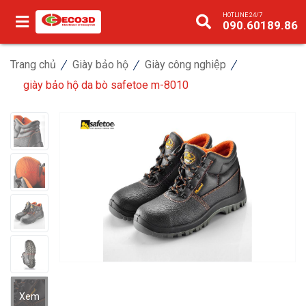
HOTLINE 24/7
090.60189.86
Trang chủ
Giày bảo hộ
Giày công nghiệp
giày bảo hộ da bò safetoe m-8010
Xem