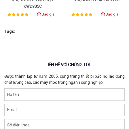
độ cao. Loại bỏ bụi hoặc bụi bẩn bằng bàn chải. Sử
KWD805C
dụng các loại sản phẩm chăm sóc giày đánh bóng,
Báo giá
Báo giá
giữ vẻ ngoài như mới cho sản phẩm.
100%
100%
Rating:
Rating:
.
Tags:
LIÊN HỆ VỚI CHÚNG TÔI
Được thành lập từ năm 2005, cung trang thiết bị bảo hộ lao động
chất lượng cao, các máy móc trong ngành công nghiệp.
Họ tên
Email
Số điện thoại