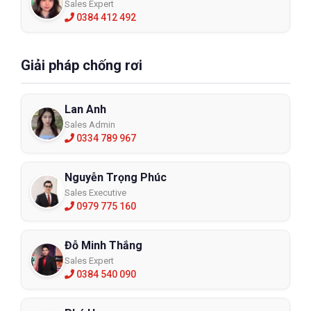
Sales Expert
0384 412 492
Giải pháp chống rơi
Lan Anh
Sales Admin
0334 789 967
Nguyễn Trọng Phúc
Sales Executive
0979 775 160
Đỗ Minh Thắng
Sales Expert
0384 540 090