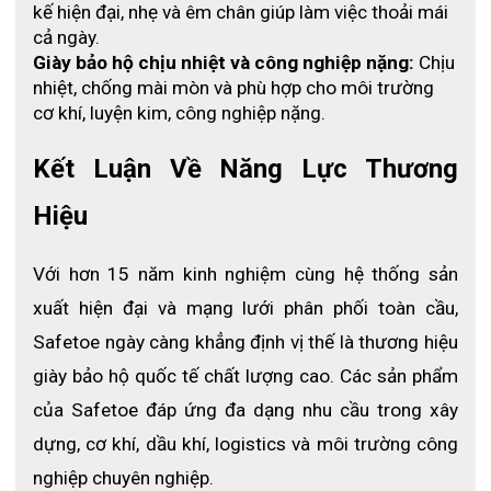
dưới nhằm tăng ma sát cho đôi giầy, tăng độ bám trên
kế hiện đại, nhẹ và êm chân giúp làm việc thoải mái 
các bề mặt trơn trượt.
cả ngày.
Giày bảo hộ chịu nhiệt và công nghiệp nặng:
 Chịu 
nhiệt, chống mài mòn và phù hợp cho môi trường 
PU là vật liệu có độ bền, tính kháng mài mòn, tính kháng
cơ khí, luyện kim, công nghiệp nặng.
tác động môi trường (thời tiết, oxy hóa, ozone) vượt trội
so với các loại cao su thông thường.
Kết Luận Về Năng Lực Thương 
Hơn nữa, PU có khả năng kháng nhiều loại hóa chất vô
Hiệu
cơ và hóa chất hữu cơ, các loại dầu nên rất thích hợp
đối với việc chế tạo giầy bảo hộ.
Với hơn 15 năm kinh nghiệm cùng hệ thống sản 
Đặc biệt đế giày còn được thiết kế chống sốc tại vị trí
xuất hiện đại và mạng lưới phân phối toàn cầu, 
gót chân để đảm bảo sự an toàn tối đa cho người sử
Safetoe ngày càng khẳng định vị thế là thương hiệu 
dụng.
giày bảo hộ quốc tế chất lượng cao. Các sản phẩm 
của Safetoe đáp ứng đa dạng nhu cầu trong xây 
dựng, cơ khí, dầu khí, logistics và môi trường công 
nghiệp chuyên nghiệp.