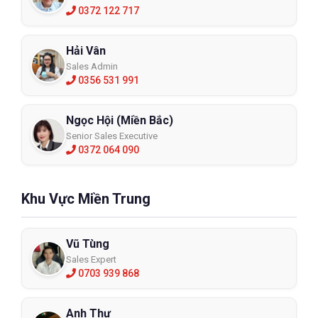
0372 122 717
Hải Vân
Sales Admin
0356 531 991
Ngọc Hội (Miền Bắc)
Senior Sales Executive
0372 064 090
Khu Vực Miền Trung
Vũ Tùng
Sales Expert
0703 939 868
Anh Thư