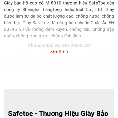
Giày bảo hộ cao cổ M-8010 thương hiệu SafeToe của
công ty Shanghai Langfeng Industrial Co., Ltd. Giày
được làm từ da bò chất lượng cao, chống nước, chống
bám bụi. Giày SafeToe đáp ứng tiêu chuẩn Châu Âu EN
20345 S3 về chống đâm xuyên, chống dầu, chống dập
ngón, chống trơn trượt, chống tĩnh điện
Chứng nhận EN ISO 20345 S3
Xem thêm
Giày bảo hộ cao cổ SafeToe M-8010 được thiết kế đạt
phân loại S3 trong tiêu chuẩn EN ISO 20345 với những
tính năng nổi bật như sau:
Mũi chống dập ngón
Tấm lót thép chống đâm xuyên
Đế chống dầu, chống trượt
Chống tĩnh điện
Thân giày chống thấm nước
Safetoe - Thương Hiệu Giày Bảo 
Gót giảm xóc