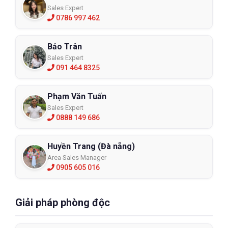
Sales Expert
0786 997 462
Bảo Trân
Sales Expert
091 464 8325
Phạm Văn Tuấn
Sales Expert
0888 149 686
Huyền Trang (Đà nẵng)
Area Sales Manager
0905 605 016
Giải pháp phòng độc