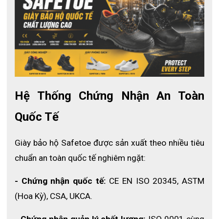
Đế giày SafeToe M-8010 đã được test khả năng chống
trượt và được xếp loại chống trượt SRC
Để được xếp loại SRC thì giày bảo hộ phải vượt qua hai
bài test sau:
Bề mặt thép có glycerol
Bề mặt gạch men có dung dịch xà phòng loãng
Hệ Thống Chứng Nhận An Toàn 
Quốc Tế
Giày bảo hộ Safetoe được sản xuất theo nhiều tiêu 
chuẩn an toàn quốc tế nghiêm ngặt:
- Chứng nhận quốc tế: 
CE EN ISO 20345, ASTM 
(Hoa Kỳ), CSA, UKCA.