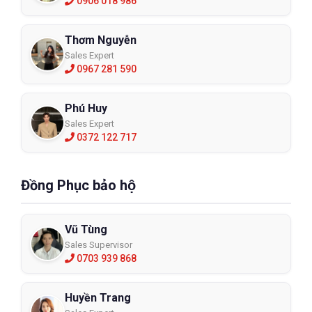
0906 018 986
Thơm Nguyễn
Sales Expert
0967 281 590
Phú Huy
Sales Expert
0372 122 717
Đồng Phục bảo hộ
Vũ Tùng
Sales Supervisor
0703 939 868
Huyền Trang