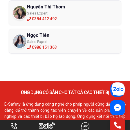
Nguyễn Thị Thơm
Sales Expert
0384 412 492
Ngọc Tiên
Sales Expert
0986 151 363
ỨNG DỤNG CÓ SẴN CHO TẤT CẢ CÁC THIẾT BỊ
E-Safety là ứng dụng công nghệ cho phép người dùng đăng ký dễ
dàng để trở thành cộng tác viên chuyên về các sản phẩm công
nghiệp và các thiết bị bảo hộ lao động. Ứng dụng kết nối trực tiếp
với cổng website chính từ nhà cung cấp hàng hóa. Nó cho phép
người dùng truy cấp đầy đủ các tính năng như danh mục, thông tin