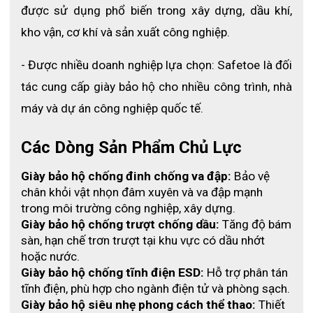
được sử dụng phổ biến trong xây dựng, dầu khí, 
Mũi giày được lót thép đây là phần tiếp giáp lưỡi gà của
giày và kéo dài sang hai bên má giày. Mũi giày có tác
kho vận, cơ khí và sản xuất công nghiệp.
dụng bảo vệ đôi chân, hấp thụ các lực tác động ngoài ý
- Được nhiều doanh nghiệp lựa chọn: Safetoe là đối 
muốn, phân tán va đập giúp đôi chân luôn an toàn trong
mọi trường hợp
tác cung cấp giày bảo hộ cho nhiều công trình, nhà 
máy và dự án công nghiệp quốc tế.
Mũi giày có khả năng chống chịu lực va đập với mức
năng lượng tối thiểu là 200J và sự chèn ép với lực ít
Các Dòng Sản Phẩm Chủ Lực
nhất là 15kN. Các thông số này đã được những tổ chưc
uy tín đánh giá và cấp chứng chỉ.
Giày bảo hộ chống đinh chống va đập:
 Bảo vệ 
chân khỏi vật nhọn đâm xuyên và va đập mạnh 
Đế giày
trong môi trường công nghiệp, xây dựng.
Giày bảo hộ chống trượt chống dầu:
 Tăng độ bám 
Phần đế giày là phần tiếp xúc trực tiếp với các bề mặt
sàn, hạn chế trơn trượt tại khu vực có dầu nhớt 
của môi trường lao động. Đế giày được làm từ 2 lớp PU
hoặc nước.
để tăng ma sát và giảm khả năng mài mòn , chống
Giày bảo hộ chống tĩnh điện ESD:
 Hỗ trợ phân tán 
được một vài loại dung môi trong quá trình làm việc.
tĩnh điện, phù hợp cho ngành điện tử và phòng sạch.
Người ta thiết kế thêm các rãnh sâu và gai nhọn phía
Giày bảo hộ siêu nhẹ phong cách thể thao:
 Thiết 