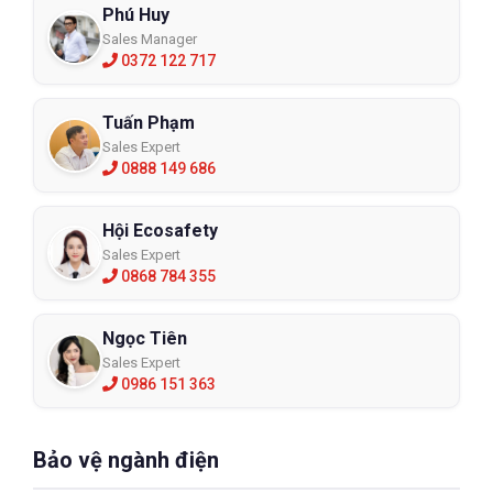
Phú Huy
Sales Manager
0372 122 717
Tuấn Phạm
Sales Expert
0888 149 686
Hội Ecosafety
Sales Expert
0868 784 355
Ngọc Tiên
Sales Expert
0986 151 363
Bảo vệ ngành điện