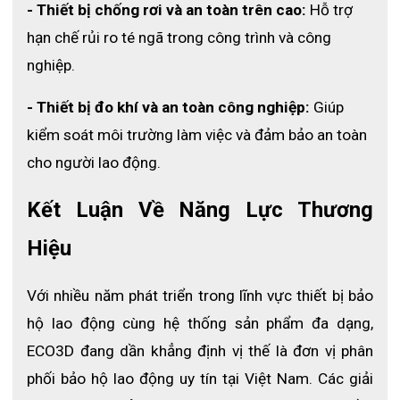
- Thiết bị chống rơi và an toàn trên cao: 
Hỗ trợ 
với các loại áo mưa thông thường.
hạn chế rủi ro té ngã trong công trình và công 
3.5 Màu sắc nổi bật dễ nhận diện trong môi 
nghiệp.
trường làm việc
- Thiết bị đo khí và an toàn công nghiệp: 
Giúp 
Màu xanh nõn chuối không chỉ mang lại tính thẩm mỹ 
kiểm soát môi trường làm việc và đảm bảo an toàn 
mà còn giúp người mặc nổi bật hơn trong điều kiện thời 
tiết xấu. Điều này đặc biệt hữu ích đối với công nhân 
cho người lao động.
công trình, kỹ thuật viên hoặc người làm việc ngoài trời.
Kết Luận Về Năng Lực Thương 
Hiệu
Với nhiều năm phát triển trong lĩnh vực thiết bị bảo 
hộ lao động cùng hệ thống sản phẩm đa dạng, 
ECO3D đang dần khẳng định vị thế là đơn vị phân 
phối bảo hộ lao động uy tín tại Việt Nam. Các giải 