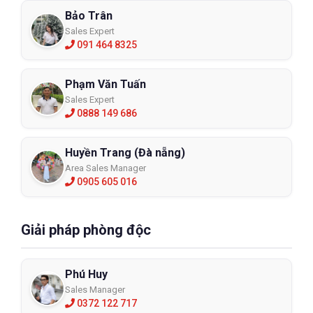
Bảo Trân
Sales Expert
091 464 8325
Phạm Văn Tuấn
Sales Expert
0888 149 686
Huyền Trang (Đà nẵng)
Area Sales Manager
0905 605 016
Áo mưa cánh dơi Poly/PVC 2 lớp Ngọc
Hân
NH-01
Giải pháp phòng độc
XEM CHI TIẾT
Phú Huy
Sales Manager
0372 122 717