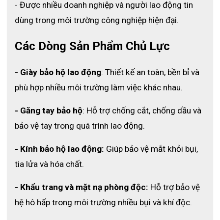
- Được nhiều doanh nghiệp và người lao động tin 
quần riêng biệt giúp người dùng dễ dàng mặc vào và 
tháo ra nhanh chóng. Đồng thời, kiểu dáng này giúp hạn 
dùng trong môi trường công nghiệp hiện đại.
chế gió lùa, tăng khả năng bảo vệ và phù hợp khi di 
chuyển bằng xe máy hoặc làm việc ngoài trời.
Các Dòng Sản Phẩm Chủ Lực
3.3 Trang bị phản quang tăng an toàn khi di 
- Giày bảo hộ lao động
: Thiết kế an toàn, bền bỉ và 
chuyển ban đêm
phù hợp nhiều môi trường làm việc khác nhau.
Sản phẩm được tích hợp dải phản quang phía trước và 
sau, giúp người mặc dễ dàng được nhận diện trong điều 
- Găng tay bảo hộ
: Hỗ trợ chống cắt, chống dầu và 
kiện thiếu sáng hoặc trời mưa lớn. Đây là yếu tố quan 
bảo vệ tay trong quá trình lao động.
trọng giúp giảm nguy cơ tai nạn giao thông khi lưu 
thông ban đêm.
- Kính bảo hộ lao động:
 Giúp bảo vệ mắt khỏi bụi, 
3.4 Chất liệu bền bỉ chống rách và sử dụng lâu 
tia lửa và hóa chất.
dài
- Khẩu trang và mặt nạ phòng độc:
 Hỗ trợ bảo vệ 
Vải Polyester có độ bền cao, chống mài mòn và hạn chế 
hệ hô hấp trong môi trường nhiều bụi và khí độc.
rách khi va chạm hoặc sử dụng trong môi trường khắc 
nghiệt. Điều này giúp sản phẩm có tuổi thọ cao hơn so 