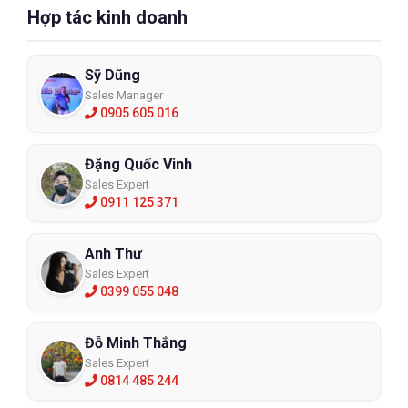
Hợp tác kinh doanh
Sỹ Dũng
Sales Manager
0905 605 016
Đặng Quốc Vinh
Sales Expert
0911 125 371
Anh Thư
Sales Expert
0399 055 048
Đỗ Minh Thắng
Sales Expert
0814 485 244