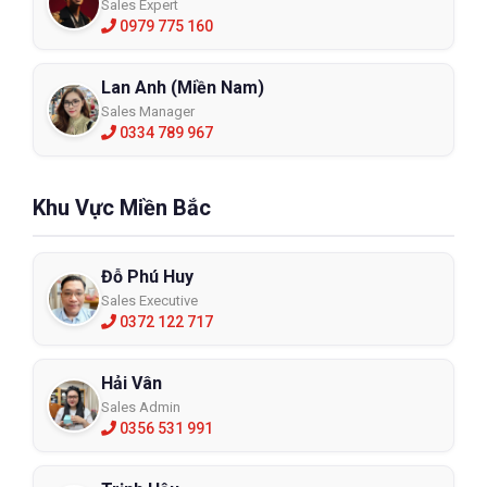
Sales Expert
0979 775 160
Áo mưa bộ 2 lớp cao cấp RB88
RB88
Lan Anh (Miền Nam)
Sales Manager
XEM CHI TIẾT
0334 789 967
Khu Vực Miền Bắc
Đỗ Phú Huy
Sales Executive
0372 122 717
Hải Vân
Sales Admin
0356 531 991