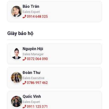
Bảo Trân
Sales Expert
0914 648 325
Giày bảo hộ
Nguyễn Hội
Sales Manager
0372 064 090
Đoàn Thư
Sales Executive
0786 997 462
Quốc Vinh
Sales Expert
0911 125 371