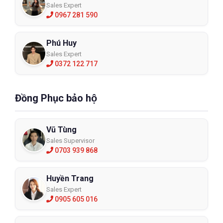
Sales Expert
0967 281 590
Phú Huy
Sales Expert
0372 122 717
Đồng Phục bảo hộ
Vũ Tùng
Sales Supervisor
0703 939 868
Huyền Trang
Sales Expert
0905 605 016