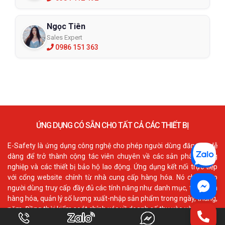
Ngọc Tiên
Sales Expert
0986 151 363
ỨNG DỤNG CÓ SẴN CHO TẤT CẢ CÁC THIẾT BỊ
E-Safety là ứng dụng công nghệ cho phép người dùng đăng ký dễ
dàng để trở thành cộng tác viên chuyên về các sản phẩm công
nghiệp và các thiết bị bảo hộ lao động. Ứng dụng kết nối trực tiếp
với cổng website chính từ nhà cung cấp hàng hóa. Nó cho phép
người dùng truy cấp đầy đủ các tính năng như danh mục, thông tin
hàng hóa, quản lý số lượng xuất-nhập sản phẩm trong ngày, tháng,
năm. Đồng thời kiểm soát chính xác về doanh số thu vào và ra.