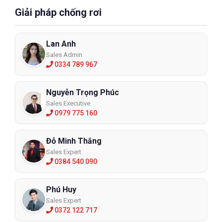
Giải pháp chống rơi
Lan Anh
Sales Admin
0334 789 967
Nguyễn Trọng Phúc
Sales Executive
0979 775 160
Đỗ Minh Thắng
Sales Expert
0384 540 090
Phú Huy
Sales Expert
0372 122 717