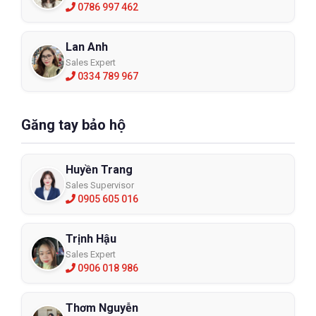
0786 997 462
Lan Anh
Sales Expert
0334 789 967
Găng tay bảo hộ
Huyền Trang
Sales Supervisor
0905 605 016
Trịnh Hậu
Sales Expert
0906 018 986
Thơm Nguyễn