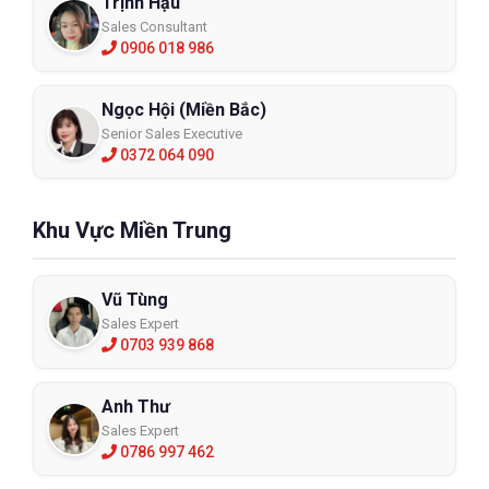
Trịnh Hậu
Sales Consultant
0906 018 986
Ngọc Hội (Miền Bắc)
Senior Sales Executive
0372 064 090
Áo mưa phản quang ANSa MB150D
MB150D
Khu Vực Miền Trung
XEM CHI TIẾT
Vũ Tùng
Sales Expert
0703 939 868
Anh Thư
Sales Expert
0786 997 462