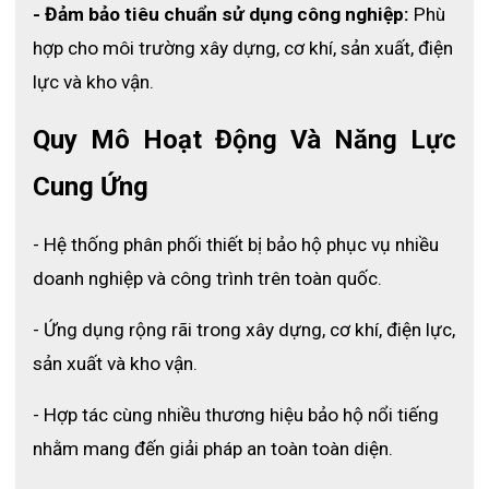
- Đảm bảo tiêu chuẩn sử dụng công nghiệp:
 Phù 
hợp cho môi trường xây dựng, cơ khí, sản xuất, điện 
Bộ quần áo mưa Hàn Quốc SI-911
lực và kho vận.
3. Ưu điểm nổi bật
Quy Mô Hoạt Động Và Năng Lực 
3.1 Chống nước hiệu quả bảo vệ toàn diện khi 
Cung Ứng
mưa lớn
- Hệ thống phân phối thiết bị bảo hộ phục vụ nhiều 
Bộ quần áo mưa SI-911 được làm từ chất liệu 
doanh nghiệp và công trình trên toàn quốc.
Polyester kết hợp lớp phủ Hipora giúp tăng khả năng 
chống thấm nước vượt trội. Nhờ đó, nước mưa không 
- Ứng dụng rộng rãi trong xây dựng, cơ khí, điện lực, 
thể thấm qua bề mặt vải, giúp người mặc luôn khô ráo 
ngay cả khi di chuyển dưới mưa lớn trong thời gian dài.
sản xuất và kho vận.
3.2 Thiết kế áo quần rời linh hoạt và dễ sử 
- Hợp tác cùng nhiều thương hiệu bảo hộ nổi tiếng 
dụng
nhằm mang đến giải pháp an toàn toàn diện.
Khác với áo mưa cánh dơi truyền thống, thiết kế áo và 