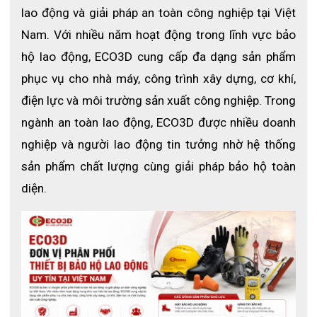
lao động và giải pháp an toàn công nghiệp tại Việt 
Nam. Với nhiều năm hoạt động trong lĩnh vực bảo 
1. Giới thiệu bộ quần áo mưa SI-911
hộ lao động, ECO3D cung cấp đa dạng sản phẩm 
Bộ quần áo mưa SI-911 là sản phẩm được sản xuất 
phục vụ cho nhà máy, công trình xây dựng, cơ khí, 
theo tiêu chuẩn Hàn Quốc, phù hợp cho người đi xe máy, 
điện lực và môi trường sản xuất công nghiệp. Trong 
công nhân, kỹ thuật viên và người làm việc ngoài trời.
ngành an toàn lao động, ECO3D được nhiều doanh 
Sản phẩm gồm áo và quần riêng biệt, mang lại sự linh 
nghiệp và người lao động tin tưởng nhờ hệ thống 
hoạt khi sử dụng, đồng thời giúp bảo vệ toàn diện cơ 
thể khỏi mưa gió.
sản phẩm chất lượng cùng giải pháp bảo hộ toàn 
diện.
2. Thông số kỹ thuật
- Xuất xứ: Hàn Quốc
- Màu sắc: Xanh nõn chuối
- Chất liệu: Polyester, Hipora
- Thiết kế: Áo + quần rời