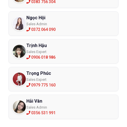
0383 756 304
Hệ thống chi nhánh:
 Xem tại đây
Hotline: 098 333 0380
Ngọc Hội
Sales Admin
Email: 
Admin@eco3d.vn
0372 064 090
Fanpage:
 https://www.facebook.com/BHLD.ECO3D/
Trịnh Hậu
Sales Expert
0906 018 986
Trọng Phúc
Sales Expert
0979 775 160
Hải Vân
Sales Admin
0356 531 991