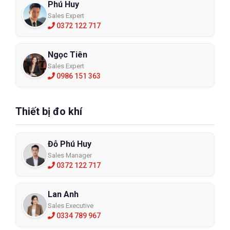
Phú Huy
Sales Expert
0372 122 717
Ngọc Tiên
Sales Expert
0986 151 363
Thiết bị đo khí
Đỗ Phú Huy
Sales Manager
0372 122 717
Lan Anh
Sales Executive
0334 789 967