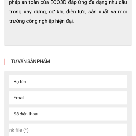
pháp an toàn của ECO3D đáp ứng đa dạng nhu cầu 
trong xây dựng, cơ khí, điện lực, sản xuất và môi 
trường công nghiệp hiện đại.
TƯ VẤN SẢN PHẨM
Bộ quần áo mưa Hàn Quốc SI-911
Họ tên
4. Ứng dụng
Email
4.1 Lĩnh vực sử dụng
Số điện thoại
Người đi xe máy, công nhân công trình, kỹ thuật viên, 
giao hàng, làm việc ngoài trời.
4.2 Môi trường phù hợp