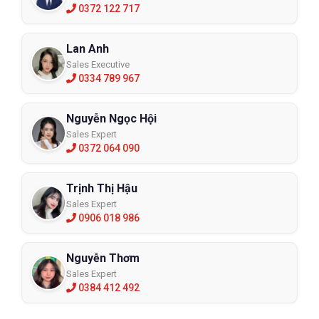
0372 122 717
Lan Anh
Sales Executive
0334 789 967
Nguyễn Ngọc Hội
Sales Expert
0372 064 090
Trịnh Thị Hậu
Sales Expert
0906 018 986
Nguyễn Thơm
Sales Expert
0384 412 492