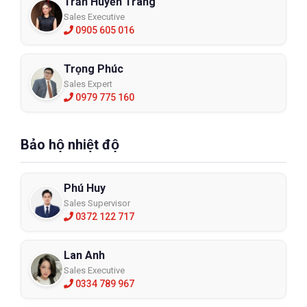
Trần Huyền Trang
Sales Executive
0905 605 016
Trọng Phúc
Sales Expert
0979 775 160
Bảo hộ nhiệt độ
Phú Huy
Sales Supervisor
0372 122 717
Lan Anh
Sales Executive
0334 789 967