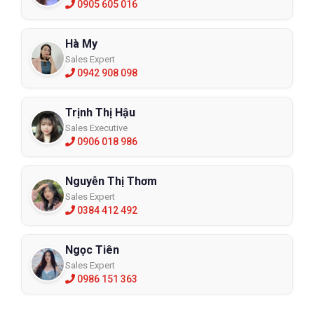
0905 605 016
Hà My
Sales Expert
0942 908 098
Trịnh Thị Hậu
Sales Executive
0906 018 986
Nguyễn Thị Thơm
Sales Expert
0384 412 492
Ngọc Tiên
Sales Expert
0986 151 363