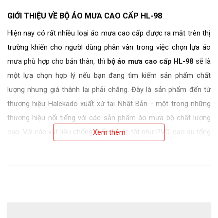
GIỚI THIỆU VỀ BỘ ÁO MƯA CAO CẤP HL-98
Hiện nay có rất nhiều loại áo mưa cao cấp được ra mắt trên thị 
trường khiến cho người dùng phân vân trong việc chọn lựa áo 
mưa phù hợp cho bản thân, thì 
bộ áo mưa cao cấp HL-98
 sẽ là 
một lựa chọn hợp lý nếu bạn đang tìm kiếm sản phẩm chất 
lượng nhưng giá thành lại phải chăng. Đây là sản phẩm đến từ 
thương hiệu Halekado xuất xứ tại Nhật Bản - một trong những 
thương hiệu nổi tiếng với các sản phẩm áo mưa bộ chất lượng 
cao. Với các vật liệu chống thấm nước tốt như PVC, cao su tổng 
Xem thêm
hợp thì đây là một trong những lý do ECO3D quyết định nhập 
sản phẩm về và phân phối cho người tiêu dùng Việt Nam.