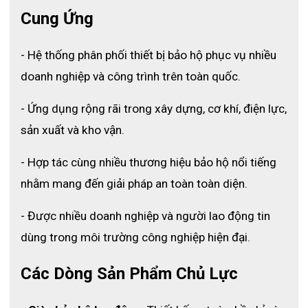
Cung Ứng
- Hệ thống phân phối thiết bị bảo hộ phục vụ nhiều 
doanh nghiệp và công trình trên toàn quốc.
Phần áo kèm mũ trùm đầu của sản phẩm
- Ứng dụng rộng rãi trong xây dựng, cơ khí, điện lực, 
- Phần quần của bộ áo mưa HL-98 được may theo form quần 
sản xuất và kho vận.
suông thoải mái, lưng quần được thiết kế phần chun ôm sát nên 
- Hợp tác cùng nhiều thương hiệu bảo hộ nổi tiếng 
sẽ phù hợp với nhiều kích cỡ người dùng mà không lo bị quá 
nhằm mang đến giải pháp an toàn toàn diện.
chật hay quá rộng.
- Ống quần không quá dài, không gây vướng xíu khi đang đi bộ 
- Được nhiều doanh nghiệp và người lao động tin 
giữa đường ẩm ướt - hoặc đang chạy xe máy. 
dùng trong môi trường công nghiệp hiện đại.
- Tuy trọng lượng sản phẩm khá nhẹ nhưng với chất liệu vải 
tráng dù cao cấp sẽ giúp sưởi ấm cơ thể khi di chuyển trực tiếp 
Các Dòng Sản Phẩm Chủ Lực
dưới mưa trong thời gian dài, bên cạnh đó còn có thể xếp gọn 
gàng mang theo bên mình để phòng hờ thời tiết xấu. 