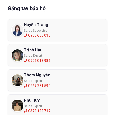
Găng tay bảo hộ
Huyền Trang
Sales Supervisor
0905 605 016
Trịnh Hậu
Sales Expert
0906 018 986
Thơm Nguyễn
Sales Expert
0967 281 590
Phú Huy
Sales Expert
0372 122 717