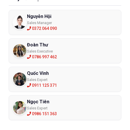
Nguyễn Hội
Sales Manager
0372 064 090
Đoàn Thư
Sales Executive
0786 997 462
Quốc Vinh
Sales Expert
0911 125 371
Ngọc Tiên
Sales Expert
0986 151 363