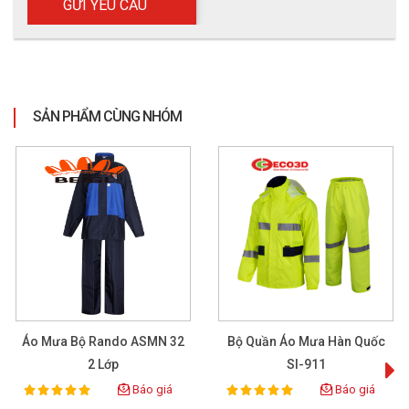
KẾT LUẬN
Bộ áo mưa cao cấp HL-98 là sản phẩm đáng để Quý khách 
hàng tin tưởng và sở hữu riêng cho bản thân mình, với các tiện 
ích đã nêu trên cùng giá thành khá mềm thì đây có lẽ sẽ là bộ 
SẢN PHẨM CÙNG NHÓM
áo mưa quốc dân nếu như được phổ biến rộng rãi đến mọi 
người. Hiện nay 
ECO3D SAFETY
 đã nhập hàng và phân phối 
khắp Việt Nam trải dài qua các miền Nam, Bắc và Trung. 
Bên cạnh bộ áo mưa HL-98, chúng tôi còn cung cấp rất nhiều 
loại sản phẩm bảo hộ lao động phổ biến trên thị trường với giá 
cả tốt nhất. Để biết thêm chi tiết  Quý khách liên hệ qua 
Website: 
https://eco3d.vn
 hoặc Hotline: 090 494 6292 để được 
tư vấn và nhận ưu đãi tốt nhất.
Áo Mưa Bộ Rando ASMN 32
Bộ Quần Áo Mưa Hàn Quốc
2 Lớp
SI-911
Báo giá
Báo giá
100%
100%
Rating:
Rating: