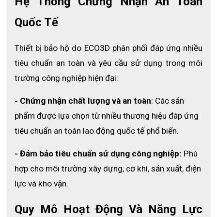
Hệ Thống Chứng Nhận An Toàn 
để che và bảo vệ phần khóa bên trong để nước mưa không để 
Quốc Tế
lọt vào từ bất kỳ khe hở nào.
- Phía sau áo có kẻ đường phản quang để giúp người xung 
Thiết bị bảo hộ do ECO3D phân phối đáp ứng nhiều 
quanh có thể dễ dàng nhận biết khi di chuyển trong đêm tối.
tiêu chuẩn an toàn và yêu cầu sử dụng trong môi 
- 2 bên hông áo được thiết kế thêm 2 túi để người dùng có thể 
trường công nghiệp hiện đại:
tiện lợi đựng những đồ vật mang theo bên mình.
- Chứng nhận chất lượng và an toàn
: Các sản 
phẩm được lựa chọn từ nhiều thương hiệu đáp ứng 
tiêu chuẩn an toàn lao động quốc tế phổ biến.
- Đảm bảo tiêu chuẩn sử dụng công nghiệp:
 Phù 
hợp cho môi trường xây dựng, cơ khí, sản xuất, điện 
lực và kho vận.
Quy Mô Hoạt Động Và Năng Lực 