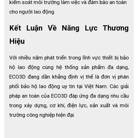
kiểm soát môi trường làm việc và đảm bảo an toàn 
LỢI ÍCH KHI SỬ DỤNG BỘ ÁO MƯA CAO CẤP HL-98
cho người lao động.
✔ 
Bộ áo mưa cao cấp HL-98
 được may bằng loại vải dù tráng 
nhựa cao cấp với nhiều ưu điểm có ích cho người dùng nhưng 
Kết Luận Về Năng Lực Thương 
giá thành lại khá rẻ nên ai cũng có thể sở hữu riêng cho mình bộ 
áo mưa này.
Hiệu
✔ Vải dù có độ bền khá cao với khả năng chống thấm nước, 
cách điện, giữ nhiệt cơ thể và chống bám bụi. 
Với nhiều năm phát triển trong lĩnh vực thiết bị bảo 
✔ Với khả năng chống mài mòn, sản phẩm sẽ không bị sờn, 
hộ lao động cùng hệ thống sản phẩm đa dạng, 
mòn sau một thời gian sử dụng hay bị kéo rách một cách dễ 
dàng.
ECO3D đang dần khẳng định vị thế là đơn vị phân 
phối bảo hộ lao động uy tín tại Việt Nam. Các giải 
✔ Chất liệu vải dù sẽ giúp cho áo mưa khi dễ bị nhăn hay bị gấp 
khúc dai dẳng khó làm phẳng. Sau mỗi lần sử dụng người dùng 
pháp an toàn của ECO3D đáp ứng đa dạng nhu cầu 
có thể dễ dàng vệ sinh bằng cách lau sạch lại bằng nước và 
trong xây dựng, cơ khí, điện lực, sản xuất và môi 
phơi ở môi trường khô ráo. 
trường công nghiệp hiện đại.
✔ Sản phẩm không gây kích ứng da cho người dùng, người lớn 
hay trẻ em đều có thể tin tưởng và sử dụng bộ áo mưa HL-98 
này để làm công cụ bảo vệ bản thân trong ngày có thời tiết xấu.