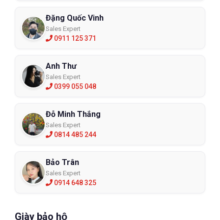
Đặng Quốc Vinh
Sales Expert
0911 125 371
Anh Thư
Sales Expert
0399 055 048
Đỗ Minh Thắng
Sales Expert
0814 485 244
Bảo Trân
Sales Expert
0914 648 325
Giày bảo hộ