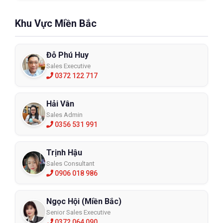
Khu Vực Miền Bắc
Đỗ Phú Huy
Sales Executive
0372 122 717
Hải Vân
Sales Admin
0356 531 991
Trịnh Hậu
Sales Consultant
0906 018 986
Ngọc Hội (Miền Bắc)
Senior Sales Executive
0372 064 090