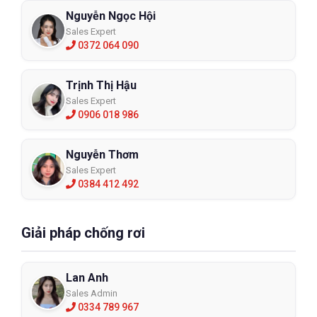
Nguyễn Ngọc Hội
Sales Expert
0372 064 090
Trịnh Thị Hậu
Sales Expert
0906 018 986
Nguyễn Thơm
Sales Expert
0384 412 492
Giải pháp chống rơi
Lan Anh
Sales Admin
0334 789 967