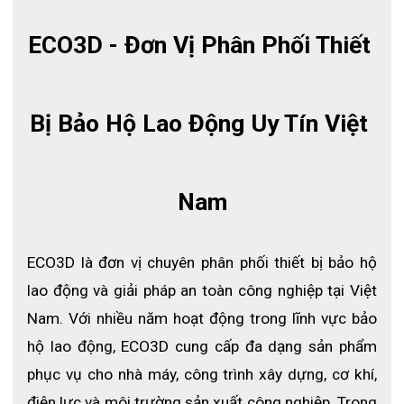
ECO3D - Đơn Vị Phân Phối Thiết 
Bị Bảo Hộ Lao Động Uy Tín Việt 
Nam
ECO3D là đơn vị chuyên phân phối thiết bị bảo hộ 
Bộ áo mưa cao cấp HL-98
lao động và giải pháp an toàn công nghiệp tại Việt 
THÔNG TIN CHI TIẾT VỀ BỘ ÁO MƯA CAO CẤP HL-98
Nam. Với nhiều năm hoạt động trong lĩnh vực bảo 
hộ lao động, ECO3D cung cấp đa dạng sản phẩm 
Thông tin về sản phẩm
phục vụ cho nhà máy, công trình xây dựng, cơ khí, 
● Thương hiệu: Halekado
điện lực và môi trường sản xuất công nghiệp. Trong 