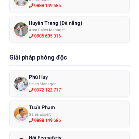
0888 149 686
Huyền Trang (Đà nẵng)
Area Sales Manager
0905 605 016
Giải pháp phòng độc
Phú Huy
Sales Manager
0372 122 717
Tuấn Phạm
Sales Expert
0888 149 686
Hội Ecosafety