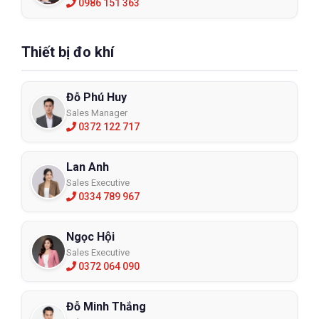
0986 151 363
Thiết bị đo khí
Đỗ Phú Huy
Sales Manager
0372 122 717
Lan Anh
Sales Executive
0334 789 967
Ngọc Hội
Sales Executive
0372 064 090
Đỗ Minh Thắng