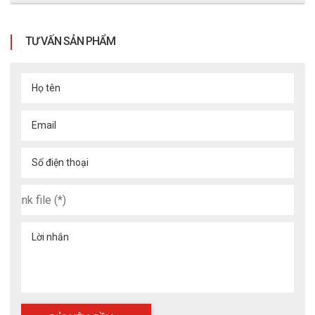
TƯ VẤN SẢN PHẨM
Họ tên
Email
Số điện thoại
Lời nhắn
Sản phẩm được bao phủ kín người khi đi ngoài trời mưa bão