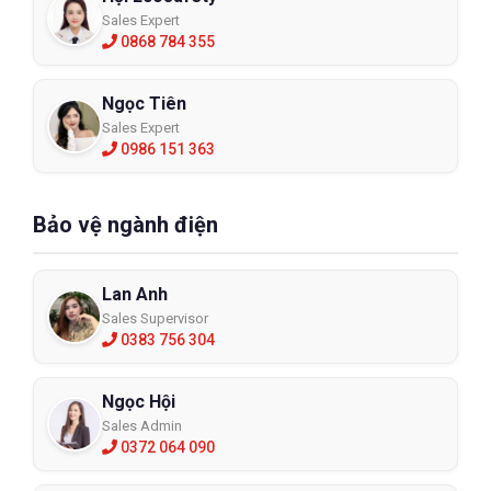
Sales Expert
0868 784 355
Ngọc Tiên
Sales Expert
0986 151 363
Bảo vệ ngành điện
Lan Anh
Sales Supervisor
0383 756 304
Ngọc Hội
Sales Admin
0372 064 090