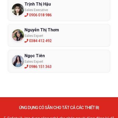
Trịnh Thị Hậu
Sales Executive
0906 018 986
Nguyễn Thị Thơm
Sales Expert
0384 412 492
Ngọc Tiên
Sales Expert
0986 151 363
ỨNG DỤNG CÓ SẴN CHO TẤT CẢ CÁC THIẾT BỊ