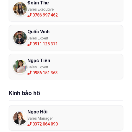
Đoàn Thư
Sales Executive
0786 997 462
Quốc Vinh
Sales Expert
0911 125 371
Ngọc Tiên
Sales Expert
0986 151 363
Kính bảo hộ
Ngọc Hội
Sales Manager
0372 064 090