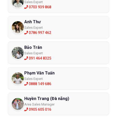
Sales Expert
0703 939 868
Anh Thư
Sales Expert
0786 997 462
Bảo Trân
Sales Expert
091 464 8325
Phạm Văn Tuấn
Sales Expert
0888 149 686
Huyền Trang (Đà nẵng)
Area Sales Manager
0905 605 016