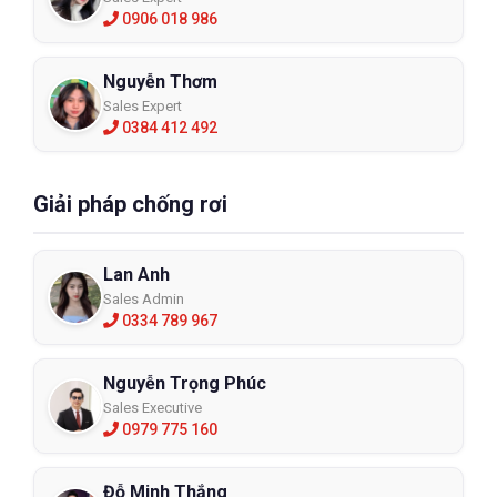
0906 018 986
Nguyễn Thơm
Sales Expert
0384 412 492
Giải pháp chống rơi
Lan Anh
Sales Admin
0334 789 967
Nguyễn Trọng Phúc
Sales Executive
0979 775 160
Đỗ Minh Thắng