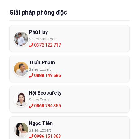
Giải pháp phòng độc
Phú Huy
Sales Manager
0372 122 717
Tuấn Phạm
Sales Expert
0888 149 686
Hội Ecosafety
Sales Expert
0868 784 355
Ngọc Tiên
Sales Expert
0986 151 363