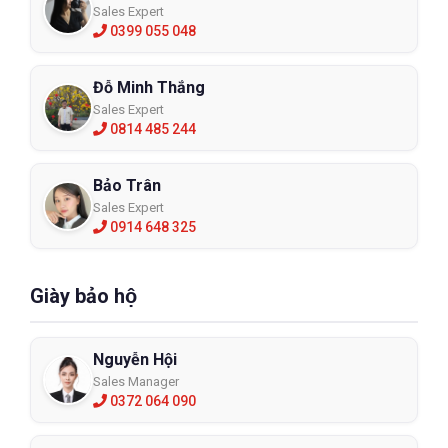
Sales Expert
0399 055 048
Đỗ Minh Thắng
Sales Expert
0814 485 244
Bảo Trân
Sales Expert
0914 648 325
Giày bảo hộ
Nguyễn Hội
Sales Manager
0372 064 090