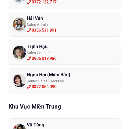
0372 122 717
Hải Vân
Sales Admin
0356 531 991
Trịnh Hậu
Sales Consultant
0906 018 986
Ngọc Hội (Miền Bắc)
Senior Sales Executive
0372 064 090
Khu Vực Miền Trung
Vũ Tùng