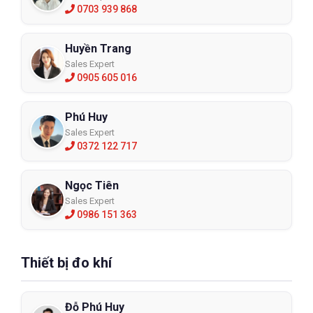
0703 939 868
Huyền Trang
Sales Expert
0905 605 016
Phú Huy
Sales Expert
0372 122 717
Ngọc Tiên
Sales Expert
0986 151 363
Thiết bị đo khí
Đỗ Phú Huy