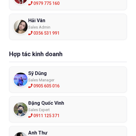
0979 775 160
Hải Vân
Sales Admin
0356 531 991
Hợp tác kinh doanh
Sỹ Dũng
Sales Manager
0905 605 016
Đặng Quốc Vinh
Sales Expert
0911 125 371
Anh Thư