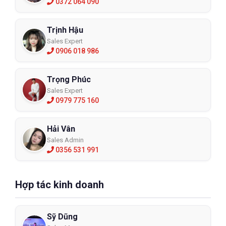
0372 064 090
Trịnh Hậu
Sales Expert
0906 018 986
Trọng Phúc
Sales Expert
0979 775 160
Hải Vân
Sales Admin
0356 531 991
Hợp tác kinh doanh
Sỹ Dũng