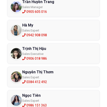
Trần Huyền Trang
Sales Manager
0905 605 016
Hà My
Sales Expert
0942 908 098
Trịnh Thị Hậu
Sales Executive
0906 018 986
Nguyễn Thị Thơm
Sales Expert
0384 412 492
Ngọc Tiên
Sales Expert
0986 151 363