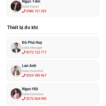
Ngọc Tiên
Sales Expert
0986 151 363
Thiết bị đo khí
Đỗ Phú Huy
Sales Manager
0372 122 717
Lan Anh
Sales Executive
0334 789 967
Ngọc Hội
Sales Executive
0372 064 090