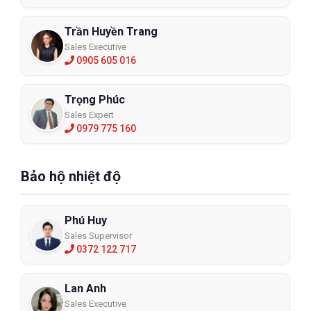
Trần Huyền Trang
Sales Executive
0905 605 016
Trọng Phúc
Sales Expert
0979 775 160
Bảo hộ nhiệt độ
Phú Huy
Sales Supervisor
0372 122 717
Lan Anh
Sales Executive