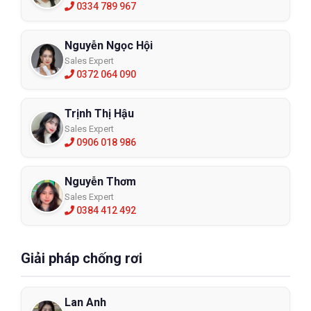
0334 789 967
Nguyễn Ngọc Hội
Sales Expert
0372 064 090
Trịnh Thị Hậu
Sales Expert
0906 018 986
Nguyễn Thơm
Sales Expert
0384 412 492
Giải pháp chống rơi
Lan Anh