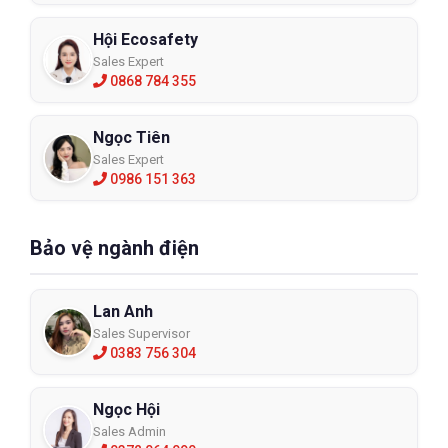
Hội Ecosafety
Sales Expert
0868 784 355
Ngọc Tiên
Sales Expert
0986 151 363
Bảo vệ ngành điện
Lan Anh
Sales Supervisor
0383 756 304
Ngọc Hội
Sales Admin