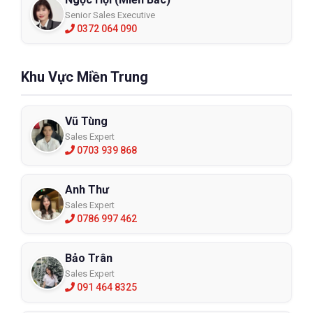
Senior Sales Executive
0372 064 090
Khu Vực Miền Trung
Vũ Tùng
Sales Expert
0703 939 868
Anh Thư
Sales Expert
0786 997 462
Bảo Trân
Sales Expert
091 464 8325