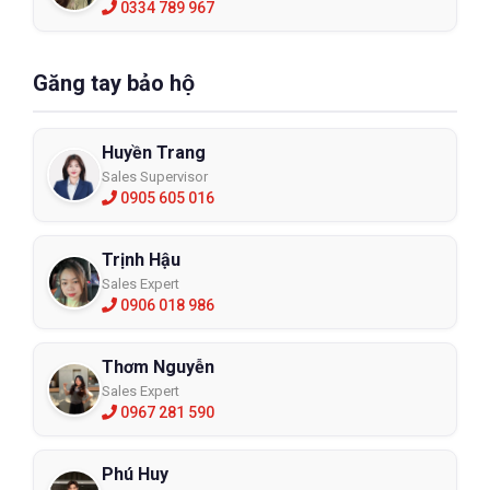
0334 789 967
Găng tay bảo hộ
Huyền Trang
Sales Supervisor
0905 605 016
Trịnh Hậu
Sales Expert
0906 018 986
Thơm Nguyễn
Sales Expert
0967 281 590
Phú Huy