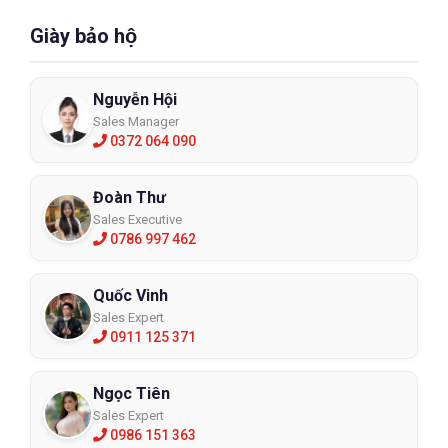
Giày bảo hộ
Nguyễn Hội
Sales Manager
0372 064 090
Đoàn Thư
Sales Executive
0786 997 462
Quốc Vinh
Sales Expert
0911 125 371
Ngọc Tiên
Sales Expert
0986 151 363