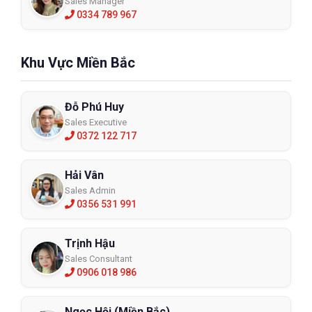
Sales Manager
0334 789 967
Khu Vực Miền Bắc
Đỗ Phú Huy
Sales Executive
0372 122 717
Hải Vân
Sales Admin
0356 531 991
Trịnh Hậu
Sales Consultant
0906 018 986
Ngọc Hội (Miền Bắc)