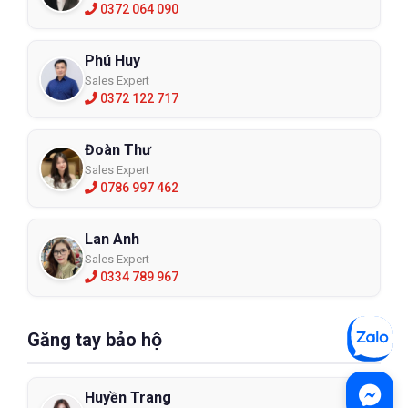
0372 064 090
Phú Huy
Sales Expert
0372 122 717
Đoàn Thư
Sales Expert
0786 997 462
Lan Anh
Sales Expert
0334 789 967
Găng tay bảo hộ
Huyền Trang