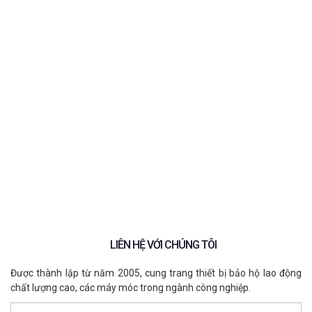
Tiêu chuẩn GB2626-2019 là gì?
Tiêu chuẩn dành cho thiết bị bảo hộ hô hấp
Đánh giá khả năng lọc bụi của khẩu trang
Ứng dụng trong môi trường công nghiệp
Khẩu trang lọc bụi 3M 9541 có gì nổi bật?
Thiết kế hỗ trợ ôm sát khuôn mặt
Hỗ trợ lọc bụi mịn và bụi công nghiệp
Phù hợp nhiều môi trường lao động
Ý nghĩa của tiêu chuẩn GB2626-2019 trên
khẩu trang 3M 9541
Một số lưu ý khi sử dụng khẩu trang 3M
9541
Giải pháp bảo hộ hô hấp tại ECO3D
LIÊN HỆ VỚI CHÚNG TÔI
Được thành lập từ năm 2005, cung trang thiết bị bảo hộ lao động
chất lượng cao, các máy móc trong ngành công nghiệp.