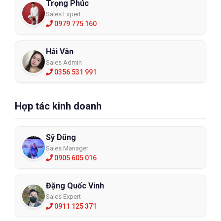
Trọng Phúc
Sales Expert
0979 775 160
Hải Vân
Sales Admin
0356 531 991
Hợp tác kinh doanh
Sỹ Dũng
Sales Manager
0905 605 016
Đặng Quốc Vinh
Sales Expert
0911 125 371