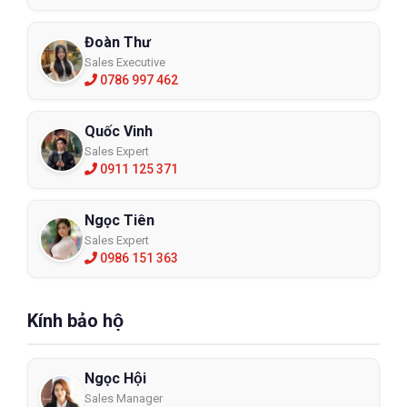
Đoàn Thư
Sales Executive
0786 997 462
Quốc Vinh
Sales Expert
0911 125 371
Ngọc Tiên
Sales Expert
0986 151 363
Kính bảo hộ
Ngọc Hội
Sales Manager