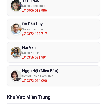
Trịnh Hậu
Sales Consultant
0906 018 986
Đỗ Phú Huy
Sales Executive
0372 122 717
Hải Vân
Sales Admin
0356 531 991
Ngọc Hội (Miền Bắc)
Senior Sales Executive
0372 064 090
Khu Vực Miền Trung