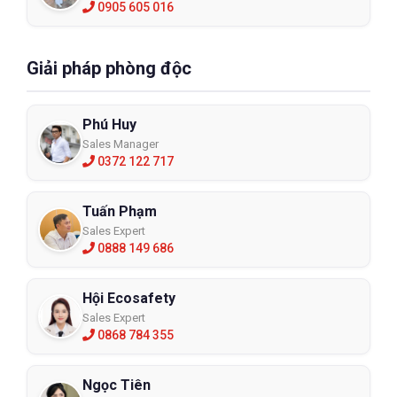
0905 605 016
Giải pháp phòng độc
Phú Huy
Sales Manager
0372 122 717
Tuấn Phạm
Sales Expert
0888 149 686
Hội Ecosafety
Sales Expert
0868 784 355
Ngọc Tiên