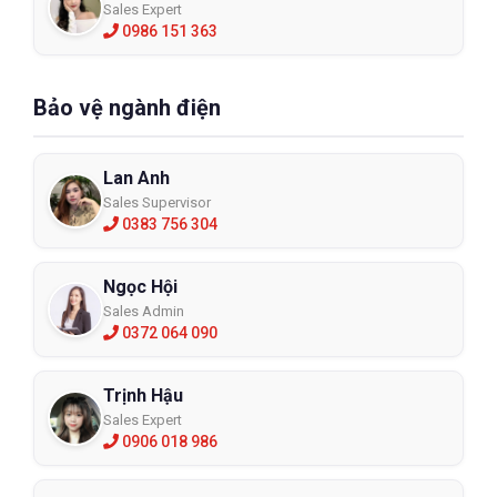
Sales Expert
0986 151 363
Bảo vệ ngành điện
Lan Anh
Sales Supervisor
0383 756 304
Ngọc Hội
Sales Admin
0372 064 090
Trịnh Hậu
Sales Expert
0906 018 986