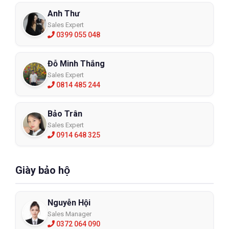
Anh Thư
Sales Expert
0399 055 048
Đỗ Minh Thắng
Sales Expert
0814 485 244
Bảo Trân
Sales Expert
0914 648 325
Giày bảo hộ
Nguyễn Hội
Sales Manager
0372 064 090