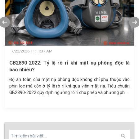
7/22/2026 11:11:37 AM
GB2890-2022: Tỷ lệ rò rỉ khí mặt nạ phòng độc là
bao nhiêu?
Độ an toàn của mặt nạ phòng độc không chỉ phụ thuộc vào
phin lọc mà còn ở tỷ lệ rò rỉ khí qua viền mặt nạ. Tiêu chuẩn
GB2890-2022 quy định ngưỡng rò rỉ cho phép và phương pháp
kiểm định độ kín khít, giúp doanh nghiệp lựa chọn thiết bị bảo
hộ hô hấp đạt chuẩn.