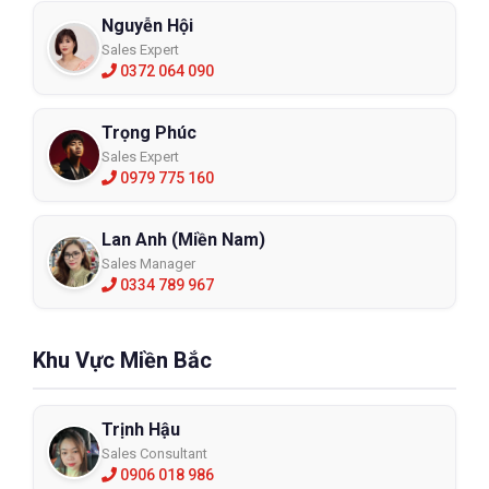
Nguyễn Hội
Sales Expert
0372 064 090
Trọng Phúc
Sales Expert
0979 775 160
Lan Anh (Miền Nam)
Sales Manager
0334 789 967
Khu Vực Miền Bắc
Trịnh Hậu
Sales Consultant
0906 018 986