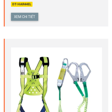
DT-HAR44EL
XEM CHI TIẾT