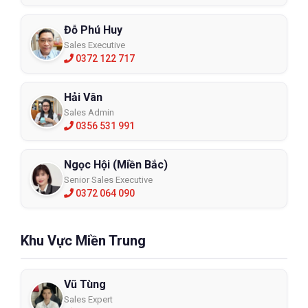
Đỗ Phú Huy
Sales Executive
0372 122 717
Hải Vân
Sales Admin
0356 531 991
Ngọc Hội (Miền Bắc)
Senior Sales Executive
0372 064 090
Khu Vực Miền Trung
Vũ Tùng
Sales Expert