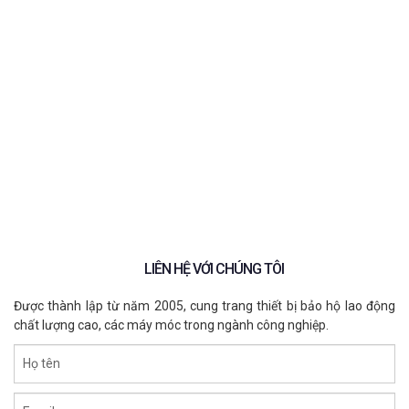
Vai trò của thiết bị chống rơi trong an
toàn làm việc trên cao
Những ngành nghề cần sử dụng thiết bị
chống rơi
Cách lựa chọn thiết bị chống rơi phù hợp
Kết luận
Đơn vị cung cấp quần áo phòng sạch
chính hãng
LIÊN HỆ VỚI CHÚNG TÔI
Được thành lập từ năm 2005, cung trang thiết bị bảo hộ lao động
chất lượng cao, các máy móc trong ngành công nghiệp.
Họ tên