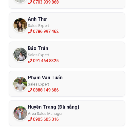
0703 939 868
Anh Thư
Sales Expert
0786 997 462
Bảo Trân
Sales Expert
091 464 8325
Phạm Văn Tuấn
Sales Expert
0888 149 686
Huyền Trang (Đà nẵng)
Area Sales Manager
0905 605 016