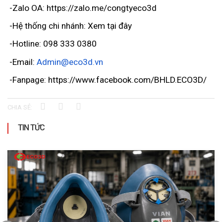
 -Zalo OA: https://zalo.me/congtyeco3d 
 -Hệ thống chi nhánh:
 Xem tại đây
 -Hotline: 098 333 0380
 -Email: 
Admin@eco3d.vn
 -Fanpage:
 https://www.facebook.com/BHLD.ECO3D/
CHIA SẺ:
TIN TỨC