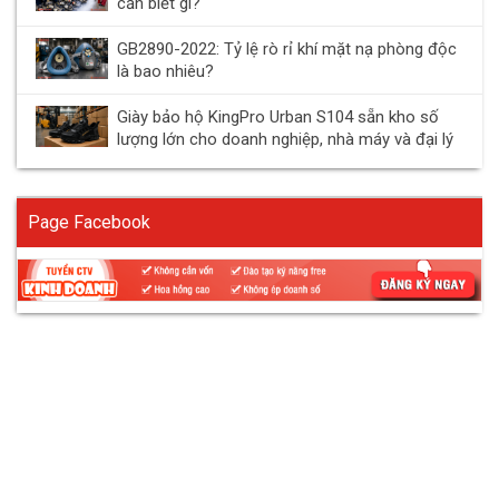
cần biết gì?
GB2890-2022: Tỷ lệ rò rỉ khí mặt nạ phòng độc
là bao nhiêu?
Giày bảo hộ KingPro Urban S104 sẵn kho số
lượng lớn cho doanh nghiệp, nhà máy và đại lý
Page Facebook
Thiết bị chống rơi là gì?
Các loại thiết bị chống rơi phổ biến hiện
nay