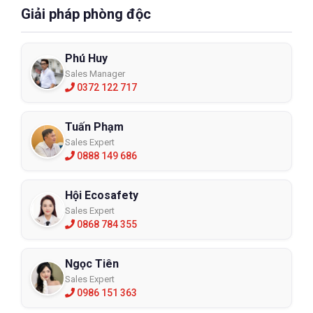
Giải pháp phòng độc
Phú Huy
Sales Manager
0372 122 717
Tuấn Phạm
Sales Expert
0888 149 686
Hội Ecosafety
Sales Expert
0868 784 355
Ngọc Tiên
Sales Expert
0986 151 363