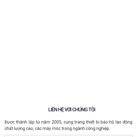
Thiết kế hỗ trợ lưu thông không khí
Giảm cảm giác bí nóng khi sử dụng
Phù hợp với môi trường nhiều bụi
Khẩu trang không van có đặc điểm gì?
Thiết kế đơn giản, dễ sử dụng
Phù hợp với môi trường sinh hoạt thông
thường
Được sử dụng rộng rãi trong không gian
công cộng
So sánh khẩu trang có van và không van
Nên chọn khẩu trang có van hay không
van?
Xu hướng chọn khẩu trang hiện nay đang
thay đổi thế nào?
Nên chọn mua khẩu trang MAYAN BH9501
ở đâu?
LIÊN HỆ VỚI CHÚNG TÔI
Được thành lập từ năm 2005, cung trang thiết bị bảo hộ lao động
chất lượng cao, các máy móc trong ngành công nghiệp.