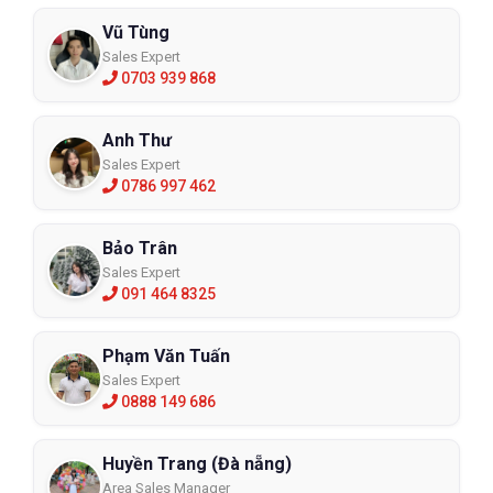
Vũ Tùng
Sales Expert
0703 939 868
Anh Thư
Sales Expert
0786 997 462
Bảo Trân
Sales Expert
091 464 8325
Phạm Văn Tuấn
Sales Expert
0888 149 686
Huyền Trang (Đà nẵng)
Area Sales Manager