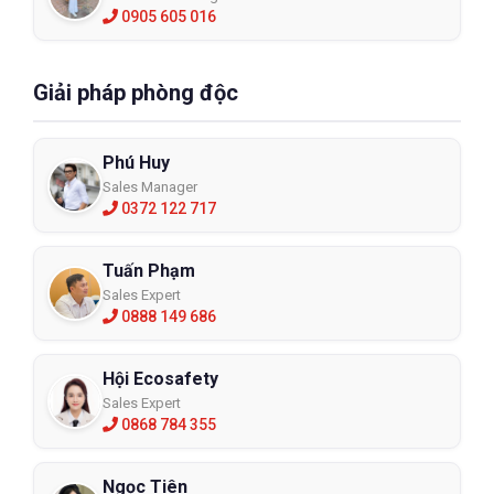
0905 605 016
Giải pháp phòng độc
Phú Huy
Sales Manager
0372 122 717
Tuấn Phạm
Sales Expert
0888 149 686
Hội Ecosafety
Sales Expert
0868 784 355
Ngọc Tiên