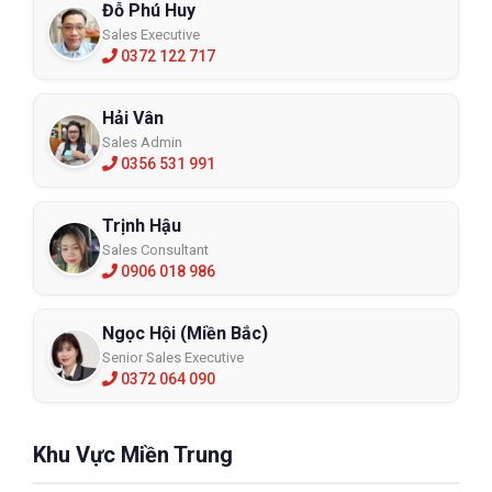
Đỗ Phú Huy
Sales Executive
0372 122 717
Hải Vân
Sales Admin
0356 531 991
Trịnh Hậu
Sales Consultant
0906 018 986
Ngọc Hội (Miền Bắc)
Senior Sales Executive
0372 064 090
Khu Vực Miền Trung