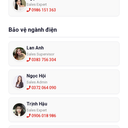
Sales Expert
0986 151 363
Bảo vệ ngành điện
Lan Anh
Sales Supervisor
0383 756 304
Ngọc Hội
Sales Admin
0372 064 090
Trịnh Hậu
Sales Expert
0906 018 986