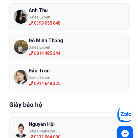
Anh Thư
Sales Expert
0399 055 048
Đỗ Minh Thắng
Sales Expert
0814 485 244
Bảo Trân
Sales Expert
0914 648 325
Giày bảo hộ
Nguyễn Hội
Sales Manager
0372 064 090