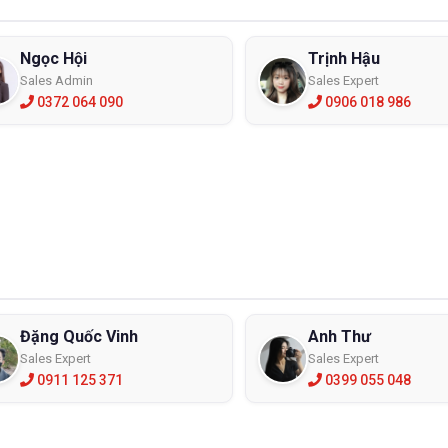
Ngọc Hội
Trịnh Hậu
Sales Admin
Sales Expert
0372 064 090
0906 018 986
Đặng Quốc Vinh
Anh Thư
Sales Expert
Sales Expert
0911 125 371
0399 055 048