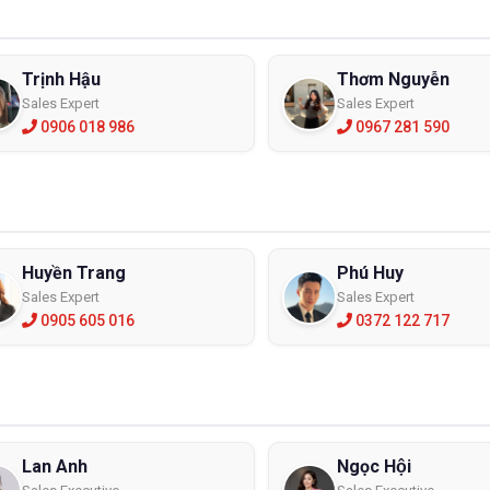
Trịnh Hậu
Thơm Nguyễn
Sales Expert
Sales Expert
0906 018 986
0967 281 590
Huyền Trang
Phú Huy
Sales Expert
Sales Expert
0905 605 016
0372 122 717
Lan Anh
Ngọc Hội