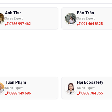
Anh Thư
Bảo Trân
Sales Expert
Sales Expert
0786 997 462
091 464 8325
Tuấn Phạm
Hội Ecosafety
Sales Expert
Sales Expert
0888 149 686
0868 784 355