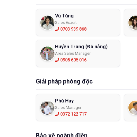
Vũ Tùng
Sales Expert
0703 939 868
Huyền Trang (Đà nẵng)
Area Sales Manager
0905 605 016
Giải pháp phòng độc
Phú Huy
Sales Manager
0372 122 717
Bảo vệ ngành điện