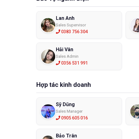
Lan Anh
Sales Supervisor
0383 756 304
Hải Vân
Sales Admin
0356 531 991
Hợp tác kinh doanh
Sỹ Dũng
Sales Manager
0905 605 016
Bảo Trân