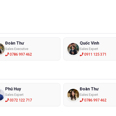
Đoàn Thư
Quốc Vinh
Sales Executive
Sales Expert
0786 997 462
0911 125 371
Phú Huy
Đoàn Thư
Sales Expert
Sales Expert
0372 122 717
0786 997 462