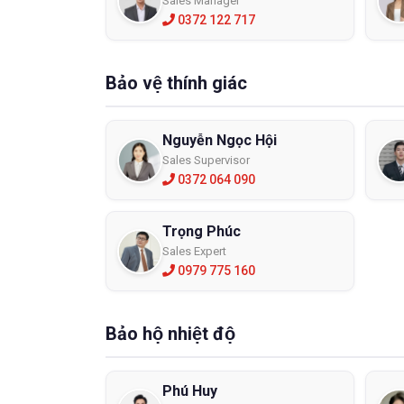
Sales Manager
0372 122 717
Bảo vệ thính giác
Nguyễn Ngọc Hội
Sales Supervisor
0372 064 090
Trọng Phúc
Sales Expert
0979 775 160
Bảo hộ nhiệt độ
Phú Huy