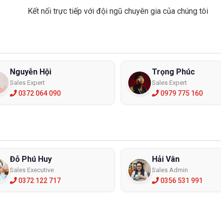
Kết nối trực tiếp với đội ngũ chuyên gia của chúng tôi
Nguyễn Hội
Trọng Phúc
Sales Expert
Sales Expert
0372 064 090
0979 775 160
Đỗ Phú Huy
Hải Vân
Sales Executive
Sales Admin
0372 122 717
0356 531 991