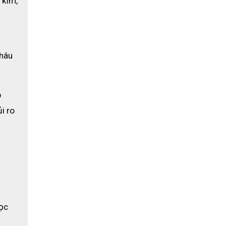
kim, 
hâu 
 
 ro 
 
ọc 