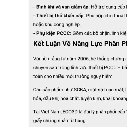
- Bình khí và van giảm áp:
 Hỗ trợ cung cấp 
Bình composite bền bỉ: Chứa 2500L khí, hỗ trợ sử dụn
- Thiết bị thở khẩn cấp:
 Phù hợp cho thoát 
Mặt nạ polycarbonate chắc chắn: Chống va đập, chịu
hoặc khu công nghiệp.
Còi báo động nhạy bén: Phát >90dB khi áp suất còn 5
- Phụ kiện PCCC:
 Gồm các bộ phận, linh kiệ
Khung lưng và đai đeo tiện lợi: Phân bổ trọng lượng <
Kết Luận Về Năng Lực Phân P
Hệ thống van và khớp nối nhanh: Đảm bảo luồng khí ổn
Độ cản thở thấp: ≤500Pa, hỗ trợ thở tự nhiên.
Với nền tảng từ năm 2006, hệ thống chứng 
chuyên sâu trong lĩnh vực thiết bị PCCC – b
toàn cho nhiều môi trường nguy hiểm.
Các sản phẩm như SCBA, mặt nạ toàn mặt, bìn
hỏa, dầu khí, hóa chất, luyện kim, khai khoán
Tại Việt Nam, ECO3D là đại lý phân phối cấp
giấy chứng nhận từ hãng.