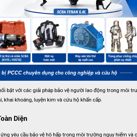
 áp suất, Van bình, Bộ giảm áp, Khung lưng, Khớp nối nhanh, Van cấp 
ycarbonate
ổi bật với các giải pháp bảo vệ người lao động trong môi tr
hí, khai khoáng, luyện kim và cứu hộ khẩn cấp.
oàn Diện
ng yêu cầu bảo vệ hô hấp trong môi trường nguy hiểm và c