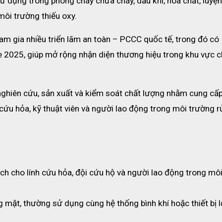
ử dụng trong phòng cháy chữa cháy, dầu khí, hóa chất, luyện 
môi trường thiếu oxy.
m gia nhiều triển lãm an toàn – PCCC quốc tế, trong đó có 
2025, giúp mở rộng nhận diện thương hiệu trong khu vực c
ghiên cứu, sản xuất và kiểm soát chất lượng nhằm cung cấp
cứu hỏa, kỹ thuật viên và người lao động trong môi trường rủi
ết bị trợ thở cá nhân SCBA 6.8L KHZ10
ch cho lính cứu hỏa, đội cứu hộ và người lao động trong môi
g mặt, thường sử dụng cùng hệ thống bình khí hoặc thiết bị l
ới lưu lượng ≥1000L/phút, bảo vệ khỏi khí độc và khói.