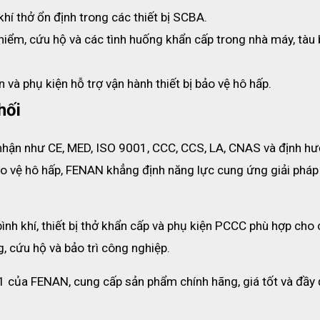
khí thở ổn định trong các thiết bị SCBA.
g ổn định trong 45 phút.
hiểm, cứu hộ và các tình huống khẩn cấp trong nhà máy, tàu b
 nhiệt, đảm bảo tầm nhìn rõ.
.5±0.5MPa, cảnh báo kịp thời.
n và phụ kiện hỗ trợ vận hành thiết bị bảo vệ hô hấp.
13kg đều, giảm áp lực.
hối
 định, dễ bảo trì.
nhận như CE, MED, ISO 9001, CCC, CCS, LA, CNAS và định hư
ảo vệ hô hấp, FENAN khẳng định năng lực cung ứng giải pháp 
h khí, thiết bị thở khẩn cấp và phụ kiện PCCC phù hợp cho 
g, cứu hộ và bảo trì công nghiệp.
 1 của FENAN, cung cấp sản phẩm chính hãng, giá tốt và đầy 