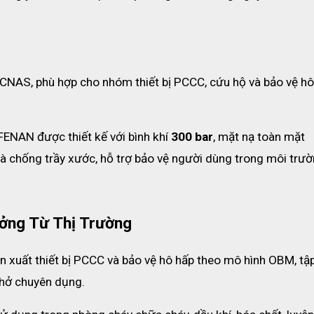
 CNAS, phù hợp cho nhóm thiết bị PCCC, cứu hộ và bảo vệ hô
ên cứu hộ, môi trường độc hại hoặc thiếu oxy
ENAN được thiết kế với bình khí 
300 bar
, mặt nạ toàn mặt 
à chống trầy xước, hỗ trợ bảo vệ người dùng trong môi trườ
ởng Từ Thị Trường
n xuất thiết bị PCCC và bảo vệ hô hấp theo mô hình OBM, tập
thở chuyên dụng.