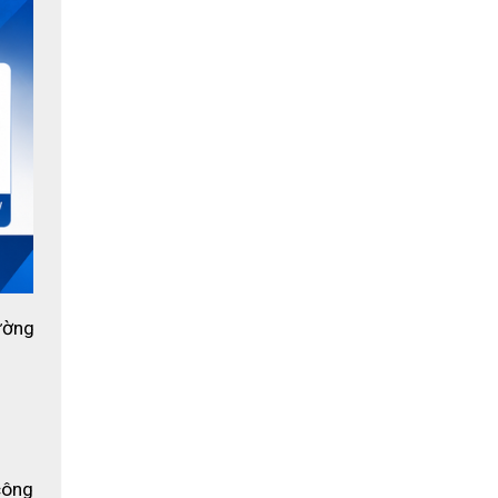
khí
ường 
ông 