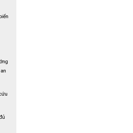
iển 
ớng 
an 
cứu 
đủ 