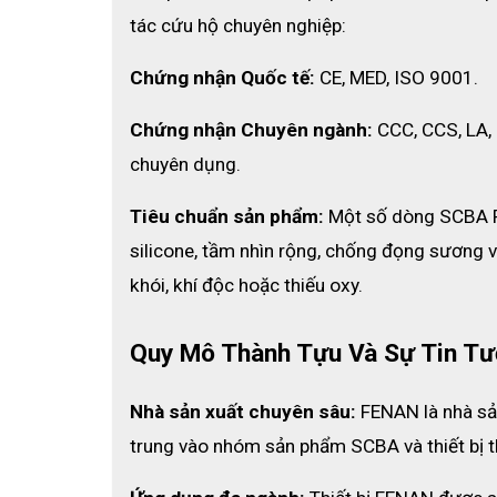
Nhiệt độ làm việc: -30°C đến 60°C
tác cứu hộ chuyên nghiệp:
Độ cản thở: ≤500Pa
Chứng nhận Quốc tế:
 CE, MED, ISO 9001.
Trọng lượng bình khí: <13kg
Chứng nhận Chuyên ngành:
 CCC, CCS, LA,
Ứng dụng: Lính cứu hỏa, đội phản ứng nhanh, nhân vi
chuyên dụng.
Tiêu chuẩn sản phẩm:
 Một số dòng SCBA F
silicone, tầm nhìn rộng, chống đọng sương v
khói, khí độc hoặc thiếu oxy.
Quy Mô Thành Tựu Và Sự Tin Tư
Nhà sản xuất chuyên sâu:
 FENAN là nhà sả
trung vào nhóm sản phẩm SCBA và thiết bị 