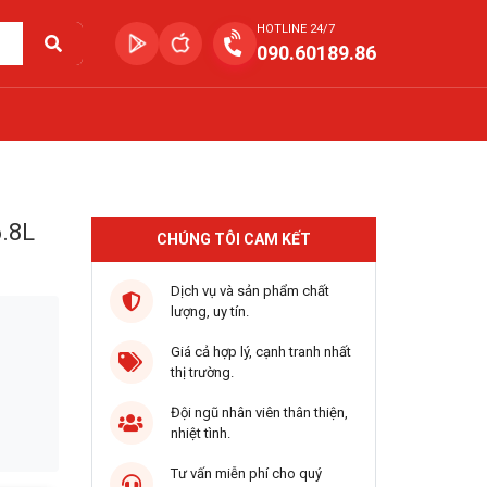
HOTLINE 24/7
090.60189.86
6.8L
CHÚNG TÔI CAM KẾT
Dịch vụ và sản phẩm chất
lượng, uy tín.
Giá cả hợp lý, cạnh tranh nhất
thị trường.
Đội ngũ nhân viên thân thiện,
nhiệt tình.
Tư vấn miễn phí cho quý