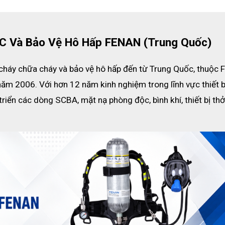
CC Và Bảo Vệ Hô Hấp FENAN (Trung Quốc)
cháy chữa cháy và bảo vệ hô hấp đến từ Trung Quốc, thuộc F
năm 2006. Với hơn 12 năm kinh nghiệm trong lĩnh vực thiết b
riển các dòng SCBA, mặt nạ phòng độc, bình khí, thiết bị thở 
 trợ thở cá nhân SCBA 6.8L KHZ10