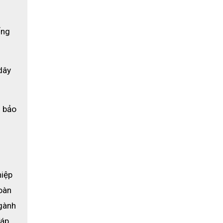
ng 
dây 
 bảo 
iệp 
àn 
ành 
áp 