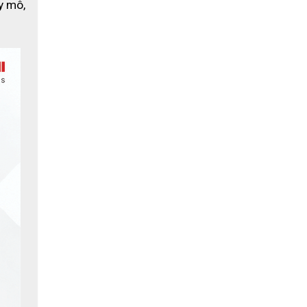
 mô, 
ng chống
ộ nhận
 có
ác tác
mà không