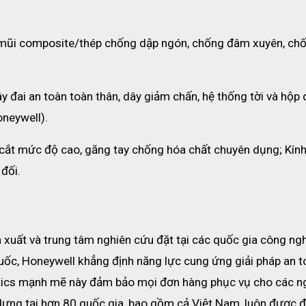
 mũi composite/thép chống dập ngón, chống đâm xuyên, chố
ây đai an toàn toàn thân, dây giảm chấn, hệ thống tời và hộp 
oneywell).
cắt mức độ cao, găng tay chống hóa chất chuyên dụng; Kính
đối.
xuất và trung tâm nghiên cứu đặt tại các quốc gia công ngh
uốc, Honeywell khẳng định năng lực cung ứng giải pháp an to
tics mạnh mẽ này đảm bảo mọi đơn hàng phục vụ cho các ng
dựng tại hơn 80 quốc gia, bao gồm cả Việt Nam, luôn được đ