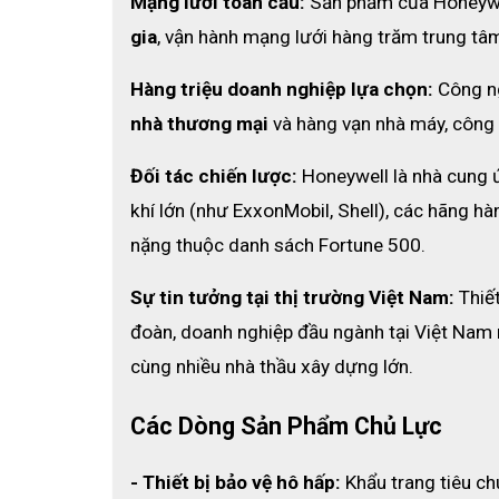
Mạng lưới toàn cầu:
 Sản phẩm của Honeywel
gia
, vận hành mạng lưới hàng trăm trung tâm
Hàng triệu doanh nghiệp lựa chọn:
 Công n
nhà thương mại
 và hàng vạn nhà máy, công
Đối tác chiến lược:
 Honeywell là nhà cung ứ
khí lớn (như ExxonMobil, Shell), các hãng h
nặng thuộc danh sách Fortune 500.
Sự tin tưởng tại thị trường Việt Nam:
 Thiế
đoàn, doanh nghiệp đầu ngành tại Việt Nam 
cùng nhiều nhà thầu xây dựng lớn. 
Các Dòng Sản Phẩm Chủ Lực
- Thiết bị bảo vệ hô hấp:
 Khẩu trang tiêu c