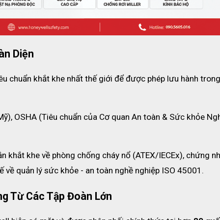
h tận gốc
 số lượng lớn
in sản phẩm và theo dõi đơn hàng
 chọn
àn Diện
24/7
ều chương trình khuyến mại khác nữa từ hãng và từ ECO3D SAFETY 
u chuẩn khắt khe nhất thế giới để được phép lưu hành trong
uyên sâu. Để biết thêm thông tin chi tiết liên hệ ngay:
HOTLINE : 032 508 8861
(Mỹ), OSHA (Tiêu chuẩn của Cơ quan An toàn & Sức khỏe Ngh
n khắt khe về phòng chống cháy nổ (ATEX/IECEx), chứng nh
ế về quản lý sức khỏe - an toàn nghề nghiệp ISO 45001.
ng Từ Các Tập Đoàn Lớn