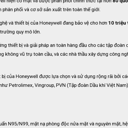
l hiện có mặt và được phân phối chính thức tại hơn 
80 quố
 phân phối và cơ sở sản xuất trên toàn thế giới.
ghệ và thiết bị của Honeywell đang bảo vệ cho hơn 
10 triệu 
 trường quy mô lớn.
ng thiết bị và giải pháp an toàn hàng đầu cho các tập đoàn d
àng không vũ trụ toàn cầu, và các nhà thầu xây dựng công ngh
t bị của Honeywell được lựa chọn và sử dụng rộng rãi bởi các
như Petrolimex, Vingroup, PVN (Tập đoàn Dầu khí Việt Nam)
huẩn N95/N99, mặt nạ phòng độc nửa mặt và nguyên mặt, hệ 