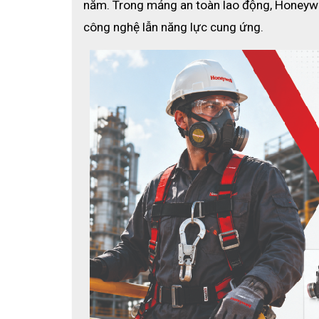
năm. Trong mảng an toàn lao động, Honeywel
công nghệ lẫn năng lực cung ứng.
Bộ quần áo được làm từ chất liệu Polypropylene n
hoá chất tốt
Phía trước bộ quần áo cũng được thiết kế thêm 
diện của người dùng với các môi trường thiếu sá
Tăng cường thêm sự bảo vệ hơn với hai miếng nệ
Form dáng vừa vặn với nhiều kích cỡ khác nhau đ
Khoá zip hai chiều trơn mượt tiết kiệm cho các c
nhân gây hại
Ngăn các giọt bắn tốt hơn với phần nắp khoá ngo
Bên cạnh đó để bảo vệ tốt hơn nữa cho người dùn
Mua quần áo chống hoá chất Ho
ECO3D SAFETY chuyên phân phối các thiết bị quần 
phải nhà phân phối khác?