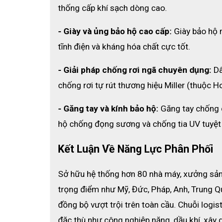
thống cấp khí sạch dòng cao.
- Giày và ủng bảo hộ cao cấp:
 Giày bảo hộ
tĩnh điện và kháng hóa chất cực tốt.
- Giải pháp chống rơi ngã chuyên dụng:
 D
chống rơi tự rút thương hiệu Miller (thuộc H
- Găng tay và kính bảo hộ:
 Găng tay chống 
hộ chống đọng sương và chống tia UV tuyệt 
Kết Luận Về Năng Lực Phân Phối 
Sở hữu hệ thống hơn 80 nhà máy, xưởng sản 
trọng điểm như Mỹ, Đức, Pháp, Anh, Trung Q
đồng bộ vượt trội trên toàn cầu. 
Chuỗi logis
đặc thù như công nghiệp nặng, dầu khí, xây 