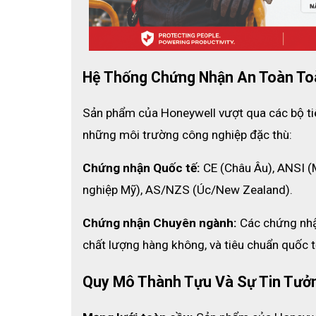
Phân phối trực tiếp không qua trung gian, giá thàn
Chiết khấu siêu cao với các đơn hàng đặt trước và
Có app công nghệ chuyên biệt để tra cứu thông t
Thiết bị và sản phẩm đa dạng mang nhiều sự lựa
Hệ Thống Chứng Nhận An Toàn To
Đội ngũ tư vấn viên chuyên nghiệp luôn sẵn sàng 
Bên cạnh đó,quý khách hàng còn được tham gia nhi
Sản phẩm của Honeywell vượt qua các bộ tiê
tham gia các khoá học nâng cao về sử dụng thiết bị ch
những môi trường công nghiệp đặc thù:
Chứng nhận Quốc tế:
 CE (Châu Âu), ANSI 
nghiệp Mỹ), AS/NZS (Úc/New Zealand).
Chứng nhận Chuyên ngành:
 Các chứng nhậ
chất lượng hàng không, và tiêu chuẩn quốc t
Quy Mô Thành Tựu Và Sự Tin Tưở