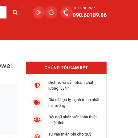
HOTLINE 24/7
090.60189.86
ywell
CHÚNG TÔI CAM KẾT
Dịch vụ và sản phẩm chất
lượng, uy tín.
Giá cả hợp lý, cạnh tranh nhất
thị trường.
Đội ngũ nhân viên thân thiện,
nhiệt tình.
Tư vấn miễn phí cho quý