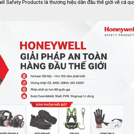
l Safety Products là thương hiệu dẫn đầu thế giới về cả quy
hiều lớp với màng polyethylene - 80 g / m² có độ bền cao và khả nă
2 dải màu xám kèm thêm màu sắc vàng chủ đạo giúp tăng cao cho đ
ng
m đầu gối mà ở các bộ quần áo chống hoá chất thông thường không
ảm bảo phù hợp với mọi kích thước của người dùng
ông đoạn mặc và tháo thiết bị mà vẫn đảm bảo về độ kín khít trước c
ài
g thì bộ quần áo còn được kết cấu thêm cả chun ở cả phần cổ tay
newyell chính hãng tại ECO3D
áo chống hoá chất chính hãng Honeywell. Tại sao nên chọn ECO3D 