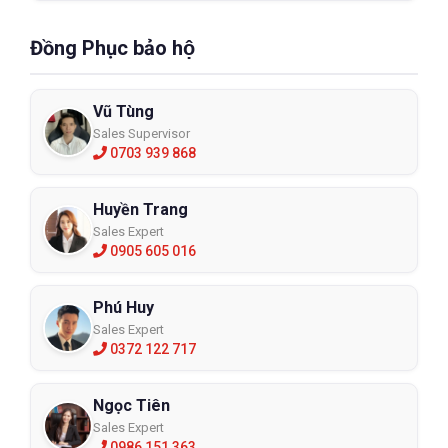
Đồng Phục bảo hộ
Vũ Tùng
Sales Supervisor
0703 939 868
Huyền Trang
Sales Expert
0905 605 016
Phú Huy
Sales Expert
0372 122 717
Ngọc Tiên
Sales Expert
0986 151 363