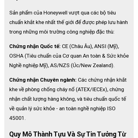
là nhà bán duy nhất nhận được danh hiệu Nhà phân phối xuất
Sản phẩm của Honeywell vượt qua các bộ tiêu 
sắc nhất năm 2020 của thương hiệu Honeywell trong thị trường
này. Vì vậy các thiết bị và sản phẩm tại đây được đảm bảo
chuẩn khắt khe nhất thế giới để được phép lưu hành 
100% chính hãng, chất lượng cùng giá thành tốt nhất.
trong những môi trường công nghiệp đặc thù:
Bên cạnh bộ
quần áo chống hoá chất Honeywell 4500500
thì
tại đây còn phân phối rất nhiều dòng quần áo chống hoá chất
Chứng nhận Quốc tế:
 CE (Châu Âu), ANSI (Mỹ), 
khác mang đến nhiều sự lựa chọn hơn cho quý khách hàng.
OSHA (Tiêu chuẩn của Cơ quan An toàn & Sức khỏe 
Song song với đó, đội ngũ chuyên viên tư vấn 24/7 luôn sẵn
sàng tư vấn.
Nghề nghiệp Mỹ), AS/NZS (Úc/New Zealand).
Hơn nữa, ở ECO3D còn có các chính sách chiết khấu, hậu mãi
Chứng nhận Chuyên ngành:
 Các chứng nhận khắt 
và chương trình khuyến mại hấp dẫn luôn đảm bảo các lợi ích
lớn nhất tới khách hàng. Để biết thêm các thông tin chi tiết về
khe về phòng chống cháy nổ (ATEX/IECEx), chứng 
các sản phẩm hay thiết bị khác gọi ngay
HOTLINE : 032 508
nhận chất lượng hàng không, và tiêu chuẩn quốc tế 
8861
về quản lý sức khỏe - an toàn nghề nghiệp ISO 
45001.
Quy Mô Thành Tựu Và Sự Tin Tưởng Từ 