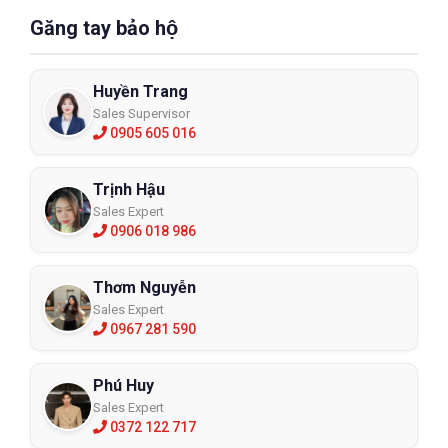
Găng tay bảo hộ
Huyền Trang
Sales Supervisor
0905 605 016
Trịnh Hậu
Sales Expert
0906 018 986
Thơm Nguyễn
Sales Expert
0967 281 590
Phú Huy
Sales Expert
0372 122 717