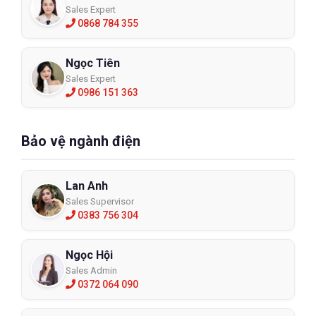
Sales Expert
0868 784 355
Ngọc Tiên
Sales Expert
0986 151 363
Bảo vệ ngành điện
Lan Anh
Sales Supervisor
0383 756 304
Ngọc Hội
Sales Admin
0372 064 090