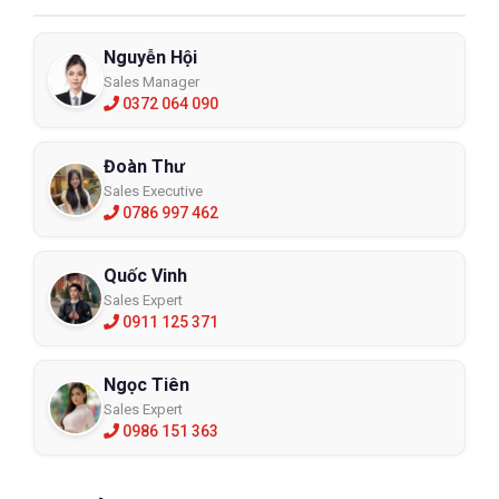
Nguyễn Hội
Sales Manager
0372 064 090
Đoàn Thư
Sales Executive
0786 997 462
Quốc Vinh
Sales Expert
0911 125 371
Ngọc Tiên
Sales Expert
0986 151 363