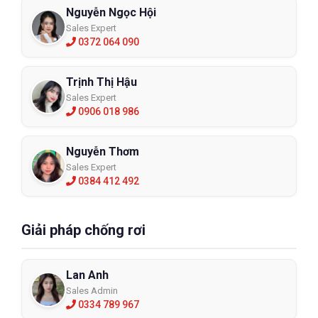
Nguyễn Ngọc Hội
Sales Expert
0372 064 090
Trịnh Thị Hậu
Sales Expert
0906 018 986
Nguyễn Thơm
Sales Expert
0384 412 492
Giải pháp chống rơi
Lan Anh
Sales Admin
0334 789 967