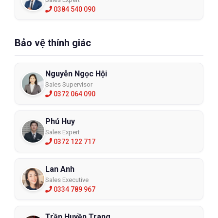
0384 540 090
Bảo vệ thính giác
Nguyễn Ngọc Hội
Sales Supervisor
0372 064 090
Phú Huy
Sales Expert
0372 122 717
Lan Anh
Sales Executive
0334 789 967
Trần Huyền Trang