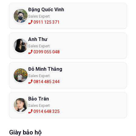
Đặng Quốc Vinh
Sales Expert
0911 125 371
Anh Thư
Sales Expert
0399 055 048
Đỗ Minh Thắng
Sales Expert
0814 485 244
Bảo Trân
Sales Expert
0914 648 325
Giày bảo hộ