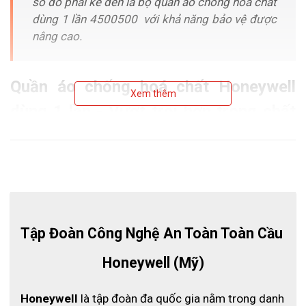
số đó phải kể đến là bộ quần áo chống hoá chất
dùng 1 lần 4500500 với khả năng bảo vệ được
nâng cao.
Quần áo chống hoá chất Honeywell
Xem thêm
dùng 1 lần - Vượt trội hơn trong chất
liệu
Tập Đoàn Công Nghệ An Toàn Toàn Cầu 
Honeywell (Mỹ)
Honeywell
 là tập đoàn đa quốc gia nằm trong danh 