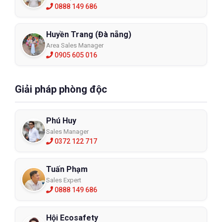
0888 149 686
Huyền Trang (Đà nẵng)
Area Sales Manager
0905 605 016
Giải pháp phòng độc
Phú Huy
Sales Manager
0372 122 717
Tuấn Phạm
Sales Expert
0888 149 686
Hội Ecosafety