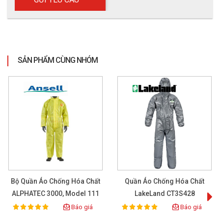
SẢN PHẨM CÙNG NHÓM
Bộ Quần Áo Chống Hóa Chất
Quần Áo Chống Hóa Chất
ALPHATEC 3000, Model 111
LakeLand CT3S428
Báo giá
Báo giá
100%
100%
Rating:
Rating: