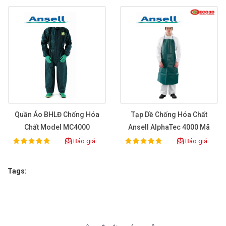
Quần Áo BHLĐ Chống Hóa
Tạp Dề Chống Hóa Chất
Chất Model MC4000
Ansell AlphaTec 4000 Mã
212
Báo giá
Báo giá
100%
100%
Rating:
Rating:
Tags: