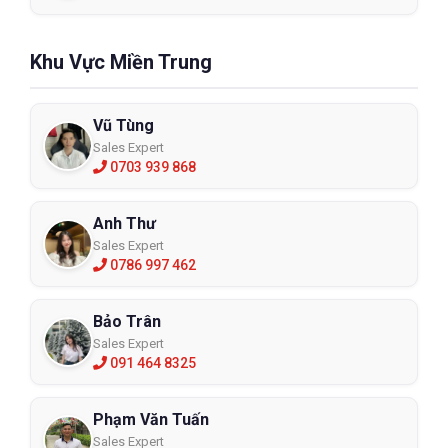
Khu Vực Miền Trung
Vũ Tùng
Sales Expert
0703 939 868
Anh Thư
Sales Expert
0786 997 462
Bảo Trân
Sales Expert
091 464 8325
Phạm Văn Tuấn
Sales Expert