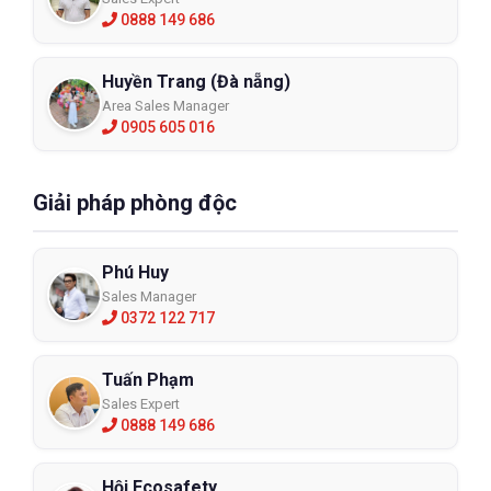
0888 149 686
Huyền Trang (Đà nẵng)
Area Sales Manager
0905 605 016
Mũ phòng cháy chữa cháy HT-BFL-BPR
Giải pháp phòng độc
HTBFLBPR
Phú Huy
XEM CHI TIẾT
Sales Manager
0372 122 717
Tuấn Phạm
Sales Expert
0888 149 686
Hội Ecosafety