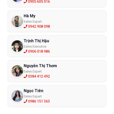
0905 605 016
Hà My
Sales Expert
0942 908 098
Trịnh Thị Hậu
Sales Executive
0906 018 986
Nguyễn Thị Thơm
Sales Expert
0384 412 492
Ngọc Tiên
Sales Expert
0986 151 363