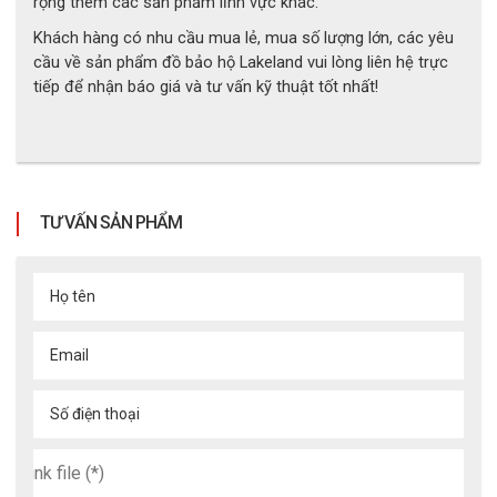
rộng thêm các sản phẩm lĩnh vực khác.
Khách hàng có nhu cầu mua lẻ, mua số lượng lớn, các yêu
cầu về sản phẩm đồ bảo hộ Lakeland vui lòng liên hệ trực
tiếp để nhận báo giá và tư vấn kỹ thuật tốt nhất!
TƯ VẤN SẢN PHẨM
Họ tên
Email
3. Tính năng nổi bật của mũ Pacific 
Số điện thoại
F15
3.1. Chống cháy và chịu nhiệt cực tốt