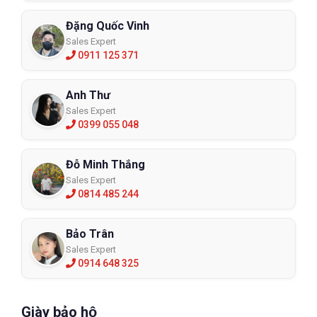
📌 Hệ thống chi nhánh:
Xem tại đây
Đặng Quốc Vinh
Sales Expert
📞 
Hotline:
 098 333 0380
0911 125 371
📧 
Email:
 Admin@eco3d.vn
💼 
Fanpage:
 https://www.facebook.com/BHLD.ECO3D/
Anh Thư
Sales Expert
0399 055 048
Đỗ Minh Thắng
Sales Expert
0814 485 244
Bảo Trân
Sales Expert
0914 648 325
Giày bảo hộ