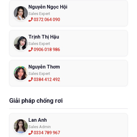
Nguyễn Ngọc Hội
Sales Expert
0372 064 090
Trịnh Thị Hậu
Sales Expert
0906 018 986
Nguyễn Thơm
Sales Expert
0384 412 492
Giải pháp chống rơi
Lan Anh
Sales Admin
0334 789 967