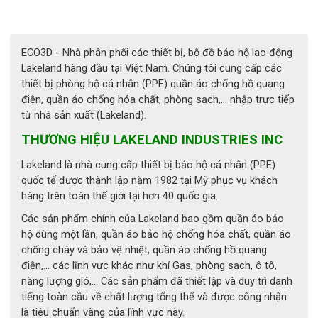
ECO3D - Nhà phân phối các thiết bị, bộ đồ bảo hộ lao động
Lakeland hàng đầu tại Việt Nam. Chúng tôi cung cấp các
thiết bị phòng hộ cá nhân (PPE) quần áo chống hồ quang
điện, quần áo chống hóa chất, phòng sạch,... nhập trực tiếp
từ nhà sản xuất (Lakeland).
THƯƠNG HIỆU LAKELAND INDUSTRIES INC
Lakeland là nhà cung cấp thiết bị bảo hộ cá nhân (PPE)
quốc tế được thành lập năm 1982 tại Mỹ phục vụ khách
hàng trên toàn thế giới tại hơn 40 quốc gia.
1. Giới thiệu chung về mũ bảo hộ 
Các sản phẩm chính của Lakeland bao gồm quần áo bảo
hộ dùng một lần, quần áo bảo hộ chống hóa chất, quần áo
Pacific F15
chống cháy và bảo vệ nhiệt, quần áo chống hồ quang
điện,... các lĩnh vực khác như khí Gas, phòng sạch, ô tô,
Mũ phòng cháy chữa cháy Pacific F15 là sản phẩm tiên tiến 
năng lượng gió,... Các sản phẩm đã thiết lập và duy trì danh
được phát triển để đáp ứng yêu cầu khắt khe của lực lượng 
tiếng toàn cầu về chất lượng tổng thể và được công nhận
cứu hỏa và đội ứng phó khẩn cấp.
là tiêu chuẩn vàng của lĩnh vực này.