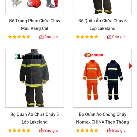
3.5. Dễ vệ sinh và bảo dưỡng
Bộ Trang Phục Chữa Cháy
Bộ Quần Áo Chữa Cháy 5
Bề mặt mũ trơn nhẵn, dễ lau chùi. Các bộ phận như kính chắn, 
Màu Vàng Cát
Lớp Lakeland
đệm lót, dây đeo có thể tháo rời để vệ sinh và thay thế khi 
Báo giá
Báo giá
cần.
100%
100%
Rating:
Rating:
Bộ Quần Áo Chữa Cháy 5
Bộ Quần Áo Chống Cháy
Lớp Lakeland
Nomex CHINA Theo Thông
Tư 56
Báo giá
Báo giá
100%
100%
Rating:
Rating: