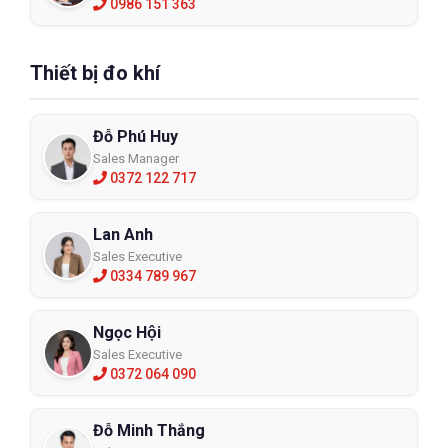
0986 151 363
Thiết bị đo khí
Đỗ Phú Huy
Sales Manager
0372 122 717
Lan Anh
Sales Executive
0334 789 967
Ngọc Hội
Sales Executive
0372 064 090
Đỗ Minh Thắng