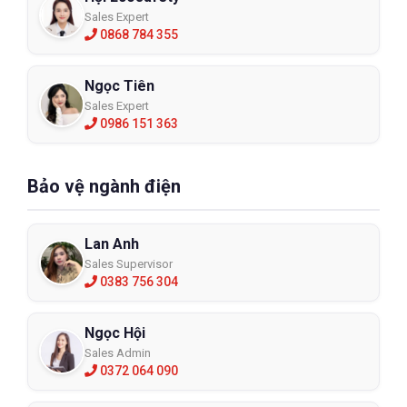
Sales Expert
0868 784 355
Ngọc Tiên
Sales Expert
0986 151 363
Bảo vệ ngành điện
Găng tay phòng cháy GL-9500
Lan Anh
Sales Supervisor
GL9500
0383 756 304
XEM CHI TIẾT
Ngọc Hội
Sales Admin
Liên hệ ngay với ECO3D để được tư vấn và cung cấp giải 
0372 064 090
pháp bảo hộ chịu nhiệt phù hợp với ngành nghề của bạn.