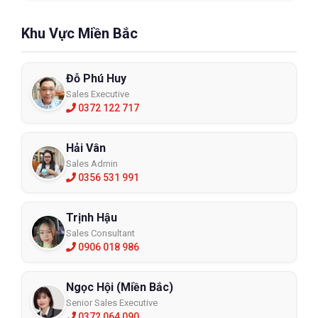
Khu Vực Miền Bắc
Đỗ Phú Huy
Sales Executive
0372 122 717
Hải Vân
Sales Admin
0356 531 991
Trịnh Hậu
Sales Consultant
0906 018 986
Kết luận
Ngọc Hội (Miền Bắc)
Mũ phòng cháy chữa cháy Pacific F15 là thiết bị bảo hộ 
chuyên dụng đáp ứng đầy đủ yêu cầu của lực lượng cứu 
Senior Sales Executive
0372 064 090