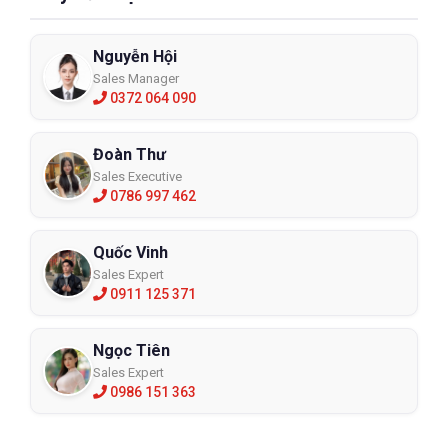
Nguyễn Hội
Sales Manager
0372 064 090
Đoàn Thư
Sales Executive
0786 997 462
Quốc Vinh
Sales Expert
0911 125 371
Ngọc Tiên
Sales Expert
0986 151 363