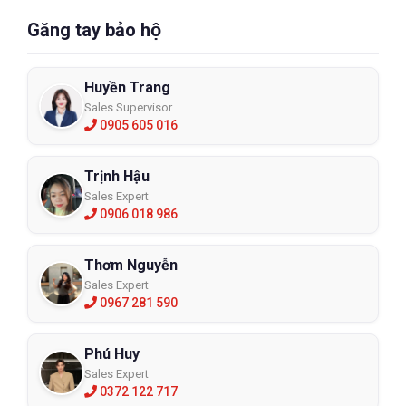
Găng tay bảo hộ
Huyền Trang
Sales Supervisor
0905 605 016
Trịnh Hậu
Sales Expert
0906 018 986
Thơm Nguyễn
Sales Expert
0967 281 590
Phú Huy
Sales Expert
0372 122 717