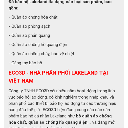
Đồ bảo hộ Lakeland đa dạng các loại sản phẩm, bao
2.2. Lớp lót polyurethane chống sốc
gồm:
Bên trong mũ là lớp đệm polyurethane mềm mại, giúp hấp 
- Quần áo chống hóa chất
thụ chấn động và giảm áp lực lên đầu. Ngoài ra, lớp lót này 
- Quần áo phòng sạch
còn có khả năng cách nhiệt và chống ẩm, đảm bảo sự dễ 
chịu ngay cả khi phải hoạt động trong môi trường nhiệt độ 
- Quần áo phản quang
cao.
- Quần áo chống hồ quang điện
2.3. Tấm chắn bảo vệ nhiệt và chống trầy xước
- Quần áo chống cháy, bảo vệ nhiệt
- Găng tay bảo hộ
Tấm chắn trong suốt của Pacific F15 được làm từ vật liệu 
chống cháy và chịu va đập cao, giúp bảo vệ toàn bộ vùng 
ECO3D
NHÀ PHÂN PHỐI LAKELAND TẠI
-
mặt khỏi lửa, khói, bụi và hóa chất. Lớp phủ chống tia cực 
VIỆT NAM
tím giúp hạn chế tổn thương mắt và da khi làm việc trong 
môi trường có ánh nắng mạnh.
Công ty TNHH ECO3D với nhiều năm hoạt động trong lĩnh
vực bảo hộ lao động, có kinh nghiệm trong nhập khẩu và
phân phối các thiết bị bảo hộ lao động từ các thương hiệu
hàng đầu thế giới.
ECO3D
hiện đang cung cấp các sản
phẩm bảo hộ cá nhân Lakeland như
bộ quần áo chống
hóa chất, quần áo chống hồ quang điện,
... và đang mở