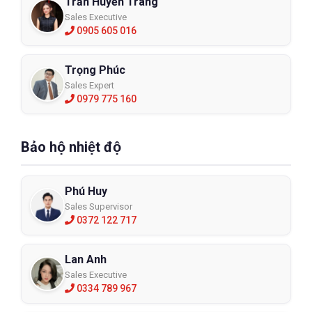
Trần Huyền Trang
Sales Executive
0905 605 016
Trọng Phúc
Sales Expert
0979 775 160
Bảo hộ nhiệt độ
Phú Huy
Sales Supervisor
0372 122 717
Lan Anh
Sales Executive
0334 789 967