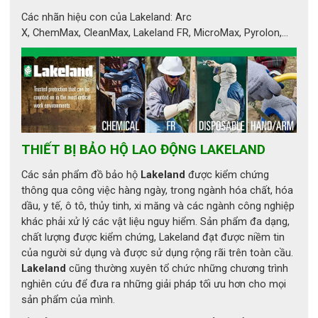
Nhờ kết cấu vỏ polyme công nghệ cao, mũ mang lại khả 
Các nhãn hiệu con của Lakeland: Arc
năng chống cháy, chống hóa chất, tia cực tím và đảm bảo độ 
X, ChemMax, CleanMax, Lakeland FR, MicroMax, Pyrolon,...
bền vượt trội trong môi trường nhiệt độ cao và áp lực lớn.
Pacific F15 được chứng nhận đạt các tiêu chuẩn an toàn 
quốc tế như AS/NZS 4067:2012, EN443:2008 và NFPA 
1971:2018, minh chứng cho chất lượng, độ tin cậy và tính 
chuyên nghiệp của sản phẩm.
THIẾT BỊ BẢO HỘ LAO ĐỘNG LAKELAND
2. Cấu tạo và chất liệu của mũ Pacific 
F15
Các sản phẩm đồ bảo hộ
Lakeland
được kiểm chứng
thông qua công việc hàng ngày, trong ngành hóa chất, hóa
dầu, y tế, ô tô, thủy tinh, xi măng và các ngành công nghiệp
2.1. Vỏ mũ polyme tiên tiến
khác phải xử lý các vật liệu nguy hiểm. Sản phẩm đa dạng,
chất lượng được kiểm chứng, Lakeland đạt được niềm tin
Vỏ mũ được sản xuất từ polyme kỹ thuật cao, giúp chống 
của người sử dụng và được sử dụng rộng rãi trên toàn cầu.
cháy và chịu nhiệt vượt trội.Cấu trúc đúc liền khối cho phép 
Lakeland
cũng thường xuyên tổ chức những chương trình
phân tán lực va đập đều hơn, giảm tổn thương khi gặp sự cố. 
nghiên cứu để đưa ra những giải pháp tối ưu hơn cho mọi
Dù bền chắc, trọng lượng của mũ vẫn nhẹ, giúp người dùng 
sản phẩm của mình.
thoải mái trong thời gian dài.