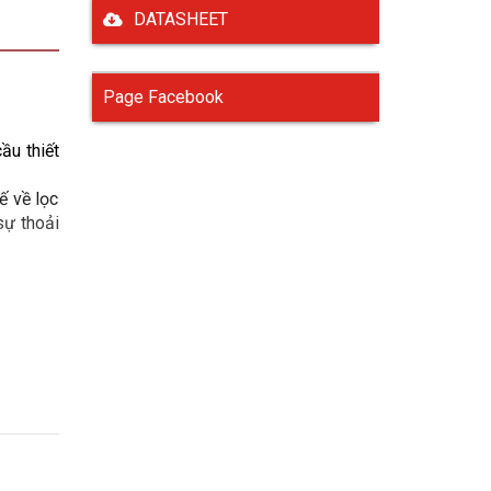
DATASHEET
Page Facebook
u thiết 
 về lọc 
ự thoải 