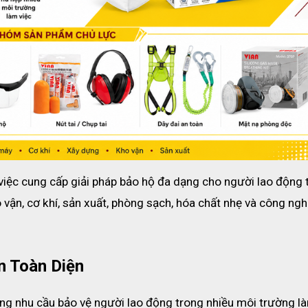
Chi tiết
thở, dùng 1 lần
giãn tốt
 không dệt + 2 lớp lọc tĩnh điện + 1 lớp than hoạt tính ép)
việc cung cấp giải pháp bảo hộ đa dạng cho người lao động t
vận, cơ khí, sản xuất, phòng sạch, hóa chất nhẹ và công nghi
 riêng từng chiếc)
 Toàn Diện
g nhu cầu bảo vệ người lao động trong nhiều môi trường là