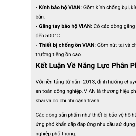
Thiết kế head-loop đeo qua đầu giúp phân bổ lực 
- Kính bảo hộ VIAN:
 Gồm kính chống bụi, kí
giờ như kỹ thuật viên, công nhân hoặc nhân viên y 
bắn.
🔹 Đệm mũi mềm mại – ôm sát khuôn mặt
- Găng tay bảo hộ VIAN:
 Có các dòng găng 
Phần mút mũi êm ái kết hợp thanh điều chỉnh giúp 
nhiễm lọt vào trong.
đến 500°C.
- Thiết bị chống ồn VIAN:
 Gồm nút tai và c
🔹 Đóng gói riêng từng chiếc – đảm bảo vệ sin
Mỗi khẩu trang được đóng gói độc lập, đảm bảo vệ
trường tiếng ồn cao.
tập thể.
Kết Luận Về Năng Lực Phân P
Với nền tảng từ năm 2013, định hướng chuyên
an toàn công nghiệp, VIAN là thương hiệu ph
khai và có chi phí cạnh tranh.
Các dòng sản phẩm như thiết bị bảo vệ hô hấp,
ứng phó khẩn cấp đáp ứng nhu cầu sử dụng tr
nghiệp phổ thông.