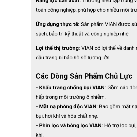
Năng lực sản xuất:
 Thương hiệu tập trung 
toàn công nghiệp, phù hợp cho nhiều môi tr
Ứng dụng thực tế:
 Sản phẩm VIAN được sử d
Khẩu tr
sạch, bảo trì kỹ thuật và công nghiệp nhẹ.
2. Đặc điểm nổi bật
Lợi thế thị trường:
 VIAN có lợi thế về danh
🔹 Lọc bụi mịn và khí độc vượt trội – đạt chuẩ
cầu trang bị bảo hộ số lượng lớn.
Khẩu trang VIAN 9542V có khả năng lọc tới 95% bụ
khỏi khói bụi, hơi hóa chất, và vi sinh vật có hại.
Các Dòng Sản Phẩm Chủ Lực
🔹 Tích hợp van thở một chiều – dễ thở, không b
- Khẩu trang chống bụi VIAN:
 Gồm các dòn
Van thở được thiết kế để thoát hơi nóng và ẩm r
đặc biệt trong môi trường nóng ẩm.
hấp trong môi trường ô nhiễm.
- Mặt nạ phòng độc VIAN:
 Bao gồm mặt nạ 
🔹 Than hoạt tính ép – khử mùi, hấp thụ khí độc
Lớp than hoạt tính bên trong giúp hấp thụ các hợp
bụi, hơi khí và hóa chất nhẹ.
khí trong lành và dễ chịu hơn khi làm việc.
- Phin lọc và bông lọc VIAN:
 Hỗ trợ lọc bụi
🔹 Dây đeo qua đầu co giãn – ôm khít nhưng 
khí.