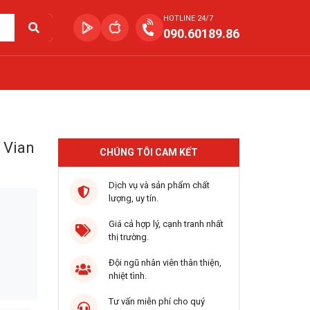
HOTLINE 24/7
090.60189.86
p Vian
CHÚNG TÔI CAM KẾT
Dịch vụ và sản phẩm chất
lượng, uy tín.
Giá cả hợp lý, cạnh tranh nhất
thị trường.
Đội ngũ nhân viên thân thiện,
nhiệt tình.
Tư vấn miễn phí cho quý