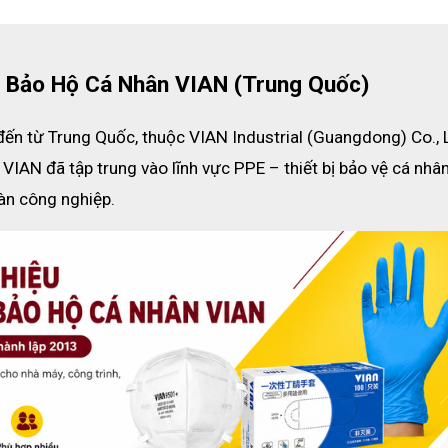
ị Bảo Hộ Cá Nhân VIAN (Trung Quốc)
đến từ Trung Quốc, thuộc VIAN Industrial (Guangdong) Co., Lt
IAN đã tập trung vào lĩnh vực PPE – thiết bị bảo vệ cá nhân,
àn công nghiệp.
ang than hoạt tính VIAN 9542V