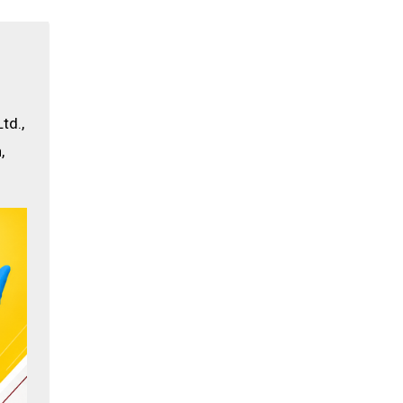
d., 
 