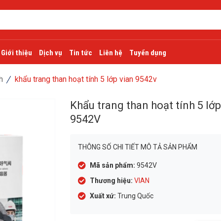
Giới thiệu
Dịch vụ
Tin tức
Liên hệ
Tuyển dụng
h
khẩu trang than hoạt tính 5 lớp vian 9542v
Khẩu trang than hoạt tính 5 lớ
9542V
THÔNG SỐ CHI TIẾT MÔ TẢ SẢN PHẨM
Mã sản phẩm:
9542V
Thương hiệu:
VIAN
Xuất xứ:
Trung Quốc