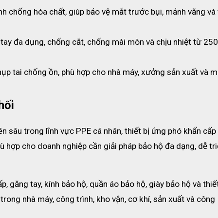
đều, tránh đau tai, đặc biệt phù hợp cho người đeo liên tục tron
nh chống hóa chất, giúp bảo vệ mắt trước bụi, mảnh văng và t
tế.
tay đa dụng, chống cắt, chống mài mòn và chịu nhiệt từ 250
khẩu trang khít chặt với sống mũi, giảm tối đa khe hở, ngăn khôn
hụp tai chống ồn, phù hợp cho nhà máy, xưởng sản xuất và mô
h tuyệt đối
 sinh và tiện lợi khi mang theo hoặc chia sẻ trong môi trường l
hối
 sâu trong lĩnh vực PPE cá nhân, thiết bị ứng phó khẩn cấp 
ù hợp cho doanh nghiệp cần giải pháp bảo hộ đa dạng, dễ tri
 găng tay, kính bảo hộ, quần áo bảo hộ, giày bảo hộ và thiết 
ong nhà máy, công trình, kho vận, cơ khí, sản xuất và công 