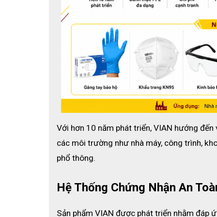
1. Thông tin kỹ thuật
Thông tin sản phẩm
Thương hiệu
VIAN
Xuất xứ
Trung Quốc
Mã sản phẩm
9542V
Tiêu chuẩn
GB2626-2019 KN95
Loại khẩu trang
Than hoạt tính, có van 
Dây đeo
Head-loop qua đầu, co 
Cấu tạo
5 lớp bảo vệ (2 lớp vải
Với hơn 10 năm phát triển, VIAN hướng đến 
các môi trường như nhà máy, công trình, kho 
Màu sắc
Xám đậm
Đóng gói
Hộp 25 chiếc (đóng gói
phổ thông.
Hệ Thống Chứng Nhận An Toàn
Sản phẩm VIAN được phát triển nhằm đáp ứn