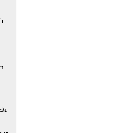
ểm 
m 
cầu 