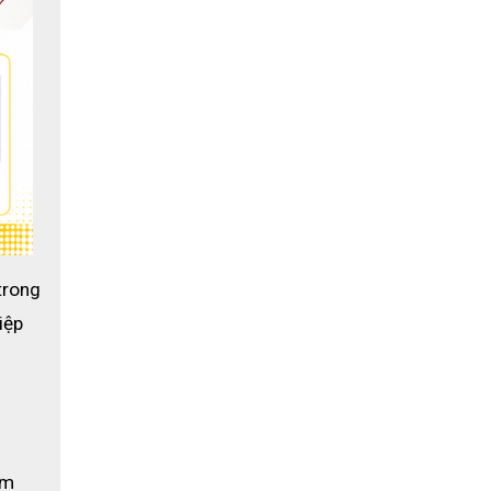
rong 
ệp 
m 