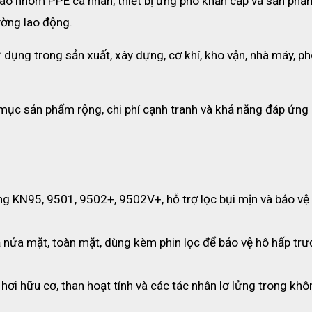
vào nhóm PPE cá nhân, thiết bị ứng phó khẩn cấp và sản phẩm
ường lao động.
ụng trong sản xuất, xây dựng, cơ khí, kho vận, nhà máy, ph
ang than hoạt tính VIAN 9542V
 mục sản phẩm rộng, chi phí cạnh tranh và khả năng đáp ứng 
n KN95
i mịn PM2.5, vi khuẩn và hạt trong không khí, giúp bảo vệ đường
í khí
g KN95, 9501, 9502+, 9502V+, hỗ trợ lọc bụi mịn và bảo vệ 
a ngoài nhanh chóng, giúp bạn dễ chịu khi đeo lâu hoặc vận độn
nửa mặt, toàn mặt, dùng kèm phin lọc để bảo vệ hô hấp trướ
 hại
 chất hữu cơ bay hơi (VOC), mùi sơn, khói, hơi xăng dầu, mang đế
, hơi hữu cơ, than hoạt tính và các tác nhân lơ lửng trong khô
không gây đau