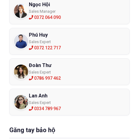
Ngọc Hội
Sales Manager
0372 064 090
Phú Huy
Sales Expert
0372 122 717
Đoàn Thư
Sales Expert
0786 997 462
Lan Anh
Sales Expert
0334 789 967
Găng tay bảo hộ