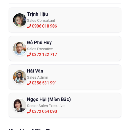
Trịnh Hậu
Sales Consultant
0906 018 986
Đỗ Phú Huy
Sales Executive
0372 122 717
Hải Vân
Sales Admin
0356 531 991
Ngọc Hội (Miền Bắc)
Senior Sales Executive
0372 064 090