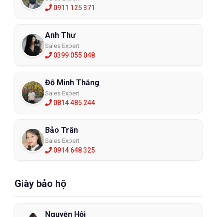
0911 125 371
Anh Thư
Sales Expert
0399 055 048
Đỗ Minh Thắng
Sales Expert
0814 485 244
Bảo Trân
Sales Expert
0914 648 325
Giày bảo hộ
Nguyễn Hội