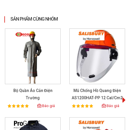
SẢN PHẨM CÙNG NHÓM
Bộ Quần Áo Cản Điện
Mũ Chống Hồ Quang Điện
T
Trường
AS1200HAT-PP 12 Cal/cm2
Báo giá
Báo giá
100%
100%
Rating:
Rating: