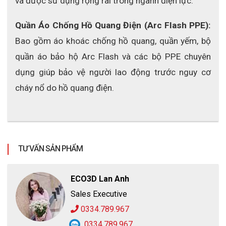
và được sử dụng rộng rãi trong ngành điện lực.
Quần Áo Chống Hồ Quang Điện (Arc Flash PPE): 
Bao gồm áo khoác chống hồ quang, quần yếm, bộ 
quần áo bảo hộ Arc Flash và các bộ PPE chuyên 
dụng giúp bảo vệ người lao động trước nguy cơ 
cháy nổ do hồ quang điện.
TƯ VẤN SẢN PHẨM
ECO3D Lan Anh
Sales Executive
0334.789.967
0334.789.967