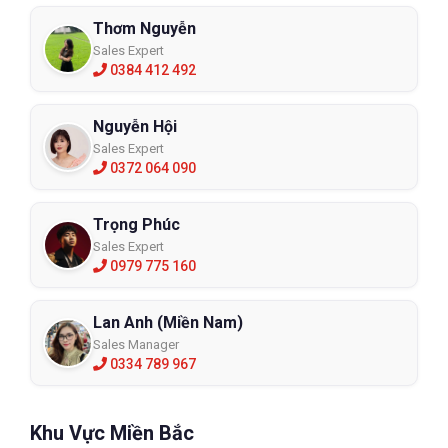
Thơm Nguyễn
Sales Expert
0384 412 492
Nguyễn Hội
Sales Expert
0372 064 090
Trọng Phúc
Sales Expert
0979 775 160
Lan Anh (Miền Nam)
Sales Manager
0334 789 967
Khu Vực Miền Bắc