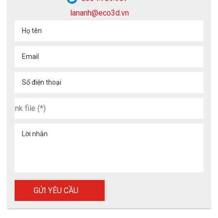
lananh@eco3d.vn
Họ tên
Email
Số điện thoại
Lời nhắn