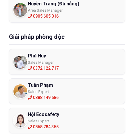
Huyền Trang (Đà nẵng)
Area Sales Manager
0905 605 016
Giải pháp phòng độc
Phú Huy
Sales Manager
0372 122 717
Tuấn Phạm
Sales Expert
0888 149 686
Hội Ecosafety
Sales Expert
0868 784 355