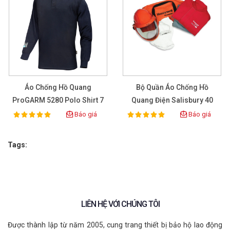
Áo Chống Hồ Quang
Bộ Quần Áo Chống Hồ
ProGARM 5280 Polo Shirt 7
Quang Điện Salisbury 40
Cal/cm2
CAL Size L
Báo giá
Báo giá
100%
100%
Rating:
Rating:
Tags:
LIÊN HỆ VỚI CHÚNG TÔI
Được thành lập từ năm 2005, cung trang thiết bị bảo hộ lao động