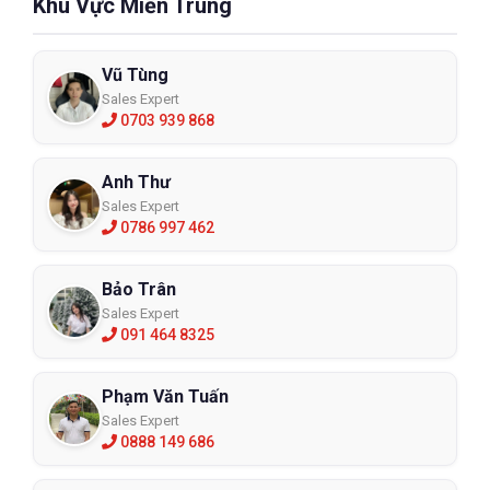
Khu Vực Miền Trung
Vũ Tùng
Sales Expert
0703 939 868
Anh Thư
Sales Expert
0786 997 462
Bảo Trân
Sales Expert
091 464 8325
Phạm Văn Tuấn
Sales Expert
0888 149 686