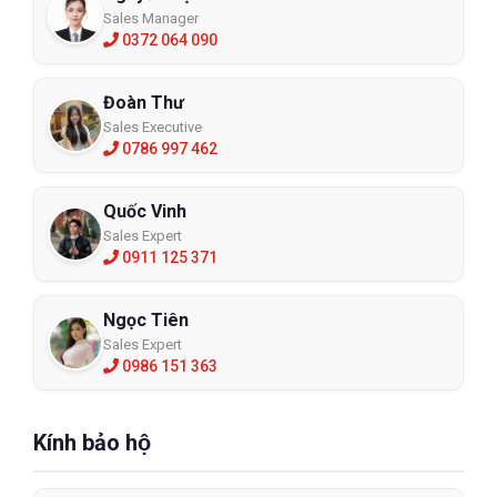
Sales Manager
0372 064 090
Đoàn Thư
Sales Executive
0786 997 462
Quốc Vinh
Sales Expert
0911 125 371
Ngọc Tiên
Sales Expert
0986 151 363
Kính bảo hộ