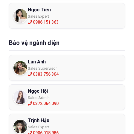
Ngọc Tiên
Sales Expert
0986 151 363
Bảo vệ ngành điện
Lan Anh
Sales Supervisor
0383 756 304
Ngọc Hội
Sales Admin
0372 064 090
Trịnh Hậu
Sales Expert
0906 018 986