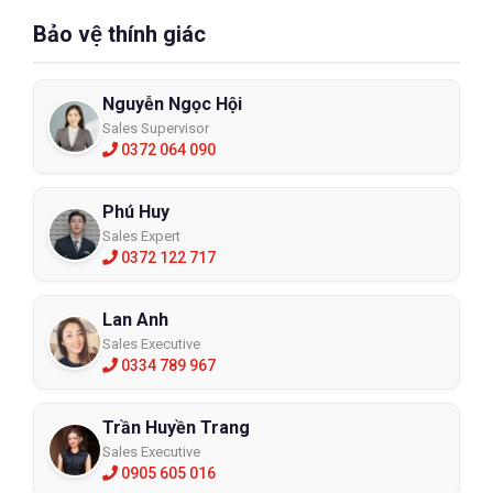
Bảo vệ thính giác
Nguyễn Ngọc Hội
Sales Supervisor
0372 064 090
Phú Huy
Sales Expert
0372 122 717
Lan Anh
Sales Executive
0334 789 967
Trần Huyền Trang
Sales Executive
0905 605 016