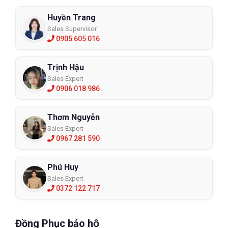
Huyền Trang
Sales Supervisor
0905 605 016
Trịnh Hậu
Sales Expert
0906 018 986
Thơm Nguyễn
Sales Expert
0967 281 590
Phú Huy
Sales Expert
0372 122 717
Đồng Phục bảo hộ