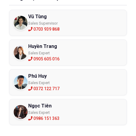
Vũ Tùng
Sales Supervisor
0703 939 868
Huyền Trang
Sales Expert
0905 605 016
Phú Huy
Sales Expert
0372 122 717
Ngọc Tiên
Sales Expert
0986 151 363