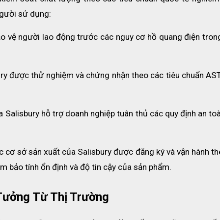
hống hồ quang điện Salisbury
gười sử dụng:
AL size L
 được thiết kế với khả năng chịu năng lượng hồ quang lên
o vệ người lao động trước các nguy cơ hồ quang điện trong
ện nguy hiểm. Đây là mức bảo vệ cao thuộc HRC 4, phù hợp cho nhữ
uốc tế như NFPA 70E, ASTM F2178 và ANSI Z87.1, đảm bảo độ an t
ury được thử nghiệm và chứng nhận theo các tiêu chuẩn AST
 đi kèm như áo, quần yếm, chùm đầu, mũ cứng, kính bảo hộ và túi đ
và đảm bảo khả năng bảo vệ toàn diện trong quá trình làm việc.
a Salisbury hỗ trợ doanh nghiệp tuân thủ các quy định an toà
c cơ sở sản xuất của Salisbury được đăng ký và vận hành th
 bảo tính ổn định và độ tin cậy của sản phẩm.
Tưởng Từ Thị Trường