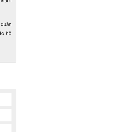
 phẩm 
quần 
o hồ 