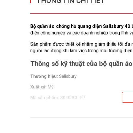
THÔNG TIN CHI TIẾT
Bộ quần áo chống hồ quang điện Salisbury 40 
điện công nghiệp và các doanh nghiệp trong lĩnh v
Sản phẩm được thiết kế nhằm giảm thiểu tối đa 
người lao động khi làm việc trong môi trường điện
Thông số kỹ thuật của bộ quần áo
Thương hiệu:
 Salisbury
Xuất xứ:
 Mỹ
Mã sản phẩm:
 SK40RGL-PP
Màu sắc:
 Đỏ kết hợp ghi xám
Chỉ số bảo vệ hồ quang (ATPV):
 40 cal/cm²
Cấp độ bảo vệ:
 HRC 4