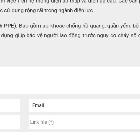
àm việc trên hệ thống điện áp thấp và điện áp cao. Các sản
c sử dụng rộng rãi trong ngành điện lực.
h PPE): 
Bao gồm áo khoác chống hồ quang, quần yếm, bộ 
 dụng giúp bảo vệ người lao động trước nguy cơ cháy nổ d
Email