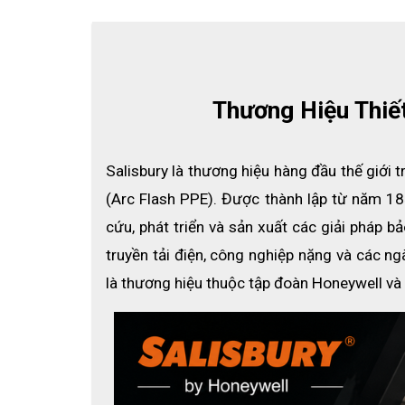
Tiêu chuẩn an toàn:
 NFPA 70E, ASTM F2178, ANSI 
Bộ sản phẩm bao gồm:
Áo chống hồ quang điện
Thương Hiệu Thiế
Quần yếm bảo hộ
Chùm đầu chống hồ quang
Salisbury là thương hiệu hàng đầu thế giới t
Mũ cứng bảo vệ
(Arc Flash PPE). Được thành lập từ năm 18
Kính bảo hộ chuyên dụng
cứu, phát triển và sản xuất các giải pháp b
Túi đựng tiện lợi
truyền tải điện, công nghiệp nặng và các ngà
là thương hiệu thuộc tập đoàn Honeywell và 