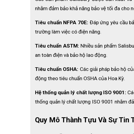
Ưu điểm nổi bật của bộ quần áo c
nhằm đảm bảo khả năng bảo vệ tối đa cho n
Bộ quần áo chống hồ quang điện Salisbury 40 C
Tiêu chuẩn NFPA 70E:
 Đáp ứng yêu cầu bả
cal/cm², giúp bảo vệ người mặc khỏi các sự cố đi
việc có nguy cơ hồ quang lớn.
trường làm việc có điện năng.
Sản phẩm đáp ứng đầy đủ các tiêu chuẩn an toàn q
Tiêu chuẩn ASTM:
 Nhiều sản phẩm Salisb
trong môi trường làm việc điện áp cao.
an toàn điện và bảo hộ lao động.
Ngoài ra, bộ đồ còn được trang bị đầy đủ phụ kiện
đồng bộ này giúp người dùng thuận tiện khi sử dụng 
Tiêu chuẩn OSHA:
 Các giải pháp bảo hộ củ
động theo tiêu chuẩn OSHA của Hoa Kỳ.
Hệ thống quản lý chất lượng ISO 9001:
 Cá
thống quản lý chất lượng ISO 9001 nhằm đảm
Quy Mô Thành Tựu Và Sự Tin 