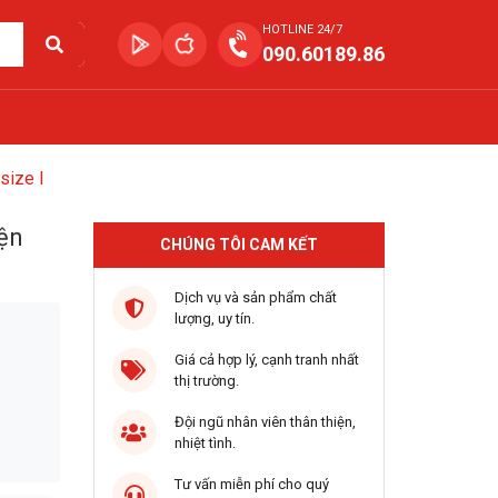
HOTLINE 24/7
090.60189.86
size l
ện
CHÚNG TÔI CAM KẾT
Dịch vụ và sản phẩm chất
lượng, uy tín.
Giá cả hợp lý, cạnh tranh nhất
thị trường.
Đội ngũ nhân viên thân thiện,
nhiệt tình.
Tư vấn miễn phí cho quý