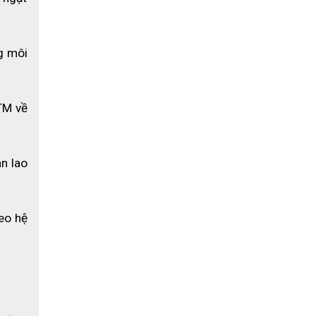
 đến 40 
 môi 
ng công 
oàn cao 
M về 
ựng. Sự 
n lao 
eo hệ 