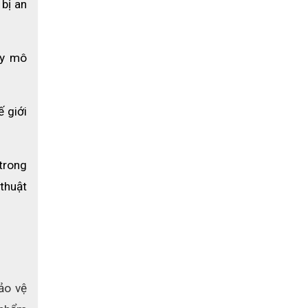
bị an 
y mô 
giới 
rong 
thuật 
o vệ 