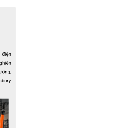
 điện 
hiên 
ượng, 
sbury 