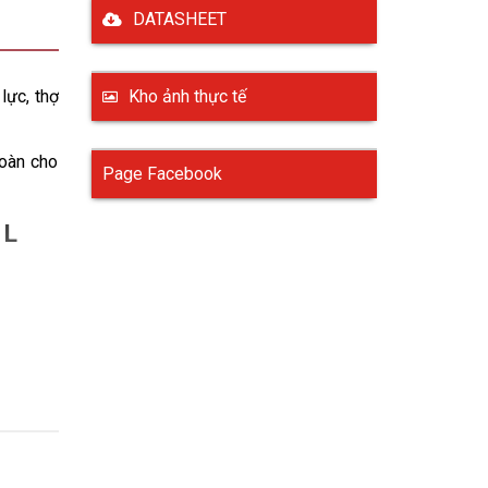
DATASHEET
ực, thợ 
Kho ảnh thực tế
oàn cho 
Page Facebook
 L