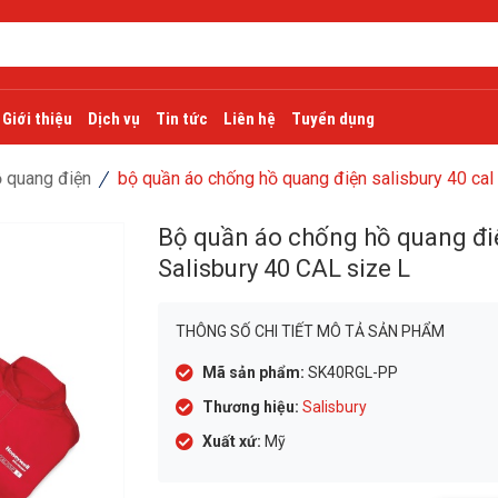
Giới thiệu
Dịch vụ
Tin tức
Liên hệ
Tuyển dụng
 quang điện
bộ quần áo chống hồ quang điện salisbury 40 cal 
Bộ quần áo chống hồ quang đi
Salisbury 40 CAL size L
THÔNG SỐ CHI TIẾT MÔ TẢ SẢN PHẨM
Mã sản phẩm:
SK40RGL-PP
Thương hiệu:
Salisbury
Xuất xứ:
Mỹ