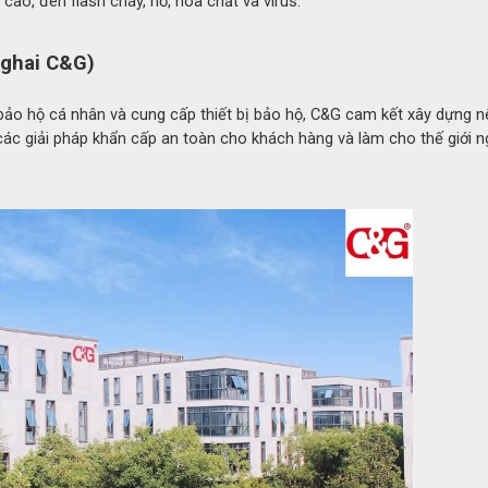
 chống cháy 1600°C 6H C&G
cao, đèn flash cháy, nổ, hóa chất và virus.
 nhôm C&G
nghai C&G)
ảo hộ cá nhân và cung cấp thiết bị bảo hộ, C&G cam kết xây dựng n
ác giải pháp khẩn cấp an toàn cho khách hàng và làm cho thế giới n
ized Fiberglass 4191)
ar®
00°C
 (bức xạ nhiệt)
3 F1.