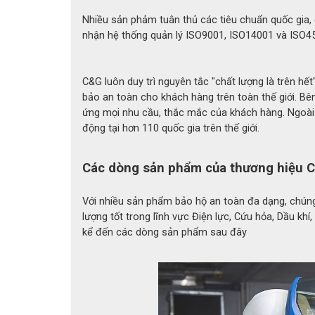
Nhiều sản phảm tuân thủ các tiêu chuẩn quốc gia,
nhận hệ thống quản lý ISO9001, ISO14001 và ISO4
Găng ta
C&G luôn duy trì nguyên tắc "chất lượng là trên hế
3. Ưu điểm nổi bật của găng ta
bảo an toàn cho khách hàng trên toàn thế giới. B
ứng mọi nhu cầu, thắc mắc của khách hàng. Ngoài 
3.1 Khả năng phản xạ nhiệt lên đến 16
động tại hơn 110 quốc gia trên thế giới.
Điểm nổi bật của găng tay là lớp phủ nhôm Alu
Các dòng sản phẩm của thương hiệu
ra từ lò nung, kim loại nóng chảy và ngọn lửa.
Với nhiều sản phẩm bảo hộ an toàn đa dạng, chúng 
Khả năng chịu nhiệt lên đến 1600°C giúp giảm 
lượng tốt trong lĩnh vực Điện lực, Cứu hỏa, Dầu kh
việc an toàn hơn trong môi trường có nhiệt độ
kể đến các dòng sản phẩm sau đây
3.2 Kết hợp vật liệu Nomex® và Kevla
Lớp phủ Nomex® và Kevlar® không chỉ có khả
học, chống mài mòn và hạn chế hư hỏng khi ti