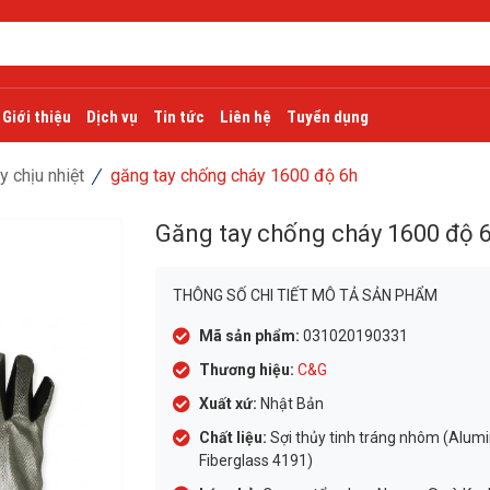
Giới thiệu
Dịch vụ
Tin tức
Liên hệ
Tuyển dụng
y chịu nhiệt
găng tay chống cháy 1600 độ 6h
Găng tay chống cháy 1600 độ 
THÔNG SỐ CHI TIẾT MÔ TẢ SẢN PHẨM
Mã sản phẩm:
031020190331
Thương hiệu:
C&G
Xuất xứ:
Nhật Bản
Chất liệu:
Sợi thủy tinh tráng nhôm (Alum
Fiberglass 4191)