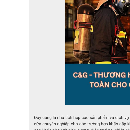
Găng ta
1. Giới thiệu găng tay chống c
Trong các ngành công nghiệp luyện kim, đúc t
với bức xạ nhiệt mạnh và các bề mặt có nhiệt
dụng, nguy cơ bỏng nhiệt và tai nạn lao động 
Găng tay chống cháy 1600°C 6H C&G được sản x
xạ lên tới 1600°C ở mặt ngoài, đồng thời vẫn
nghiệp nặng.
Đây cũng là nhà tích hợp các sản phẩm và dịch vụ
cửa chuyên nghiệp cho các trường hợp khẩn cấp khá