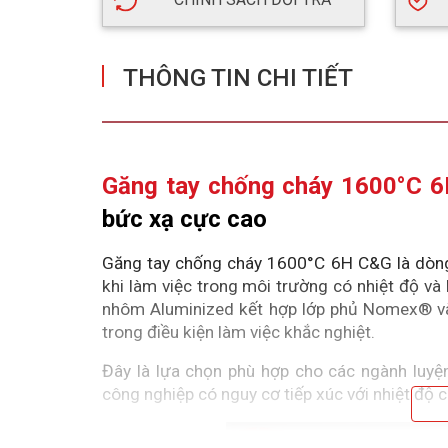
THÔNG TIN CHI TIẾT
Găng tay chống cháy 1600°C 
bức xạ cực cao
Găng tay chống cháy 1600°C 6H C&G là dòng g
khi làm việc trong môi trường có nhiệt độ và 
nhôm Aluminized kết hợp lớp phủ Nomex® và K
trong điều kiện làm việc khắc nghiệt.
Đây là lựa chọn phù hợp cho các ngành luyện 
công nghiệp có nguy cơ tiếp xúc với nhiệt độ c