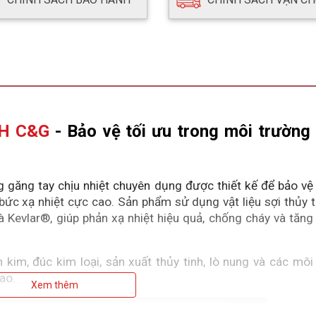
6H C&G
 - Bảo vệ tối ưu trong môi trường n
ăng tay chịu nhiệt chuyên dụng được thiết kế để bảo vệ đ
bức xạ nhiệt cực cao. Sản phẩm sử dụng vật liệu sợi thủy t
evlar®, giúp phản xạ nhiệt hiệu quả, chống cháy và tăng 
kim, đúc kim loại, sản xuất thủy tinh, lò nung và các môi 
ao.
Xem thêm