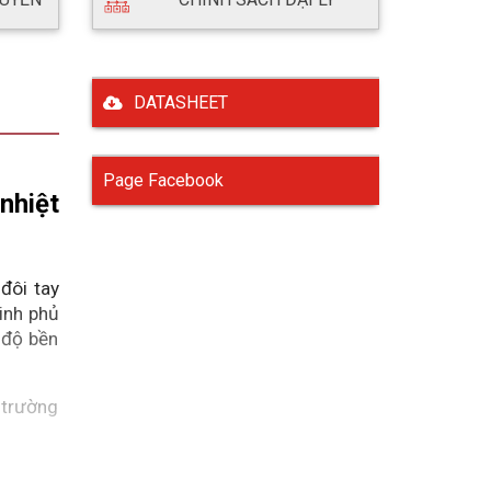
DATASHEET
Page Facebook
hiệt 
ôi tay 
inh phủ 
độ bền 
trường 