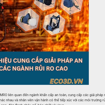
y chống cháy 1600°C 6H C&G
háy 1600°C 6H C&G
hép hay sản xuất kính, người lao động thường xuyên phải ti
 độ rất cao. Nếu không được trang bị găng tay chịu nhiệt 
sẽ tăng đáng kể.
uất từ vật liệu chịu nhiệt cao cấp, có khả năng phản xạ nhi
 đảm bảo sự linh hoạt và độ bền khi sử dụng trong môi trườn
 MRO liên quan đến ngành khẩn cấp an toàn, cung cấp các giải pháp
c nhau và nhân viên vận hành có thể tiếp xúc với các môi trường rủ