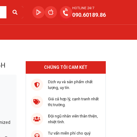
HOTLINE 24/7
090.60189.86
6H
CHÚNG TÔI CAM KẾT
Dịch vụ và sản phẩm chất
lượng, uy tín.
Giá cả hợp lý, cạnh tranh nhất
thị trường.
Đội ngũ nhân viên thân thiện,
nhiệt tình.
inized
Tư vấn miễn phí cho quý