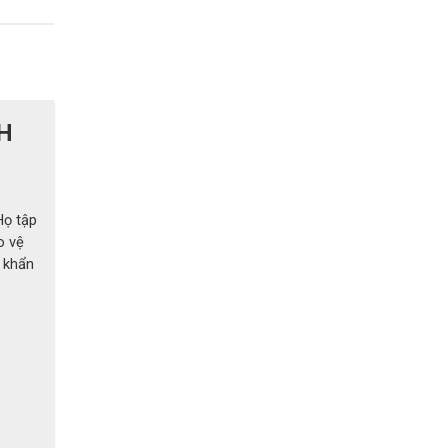
H
Họ tập
o vệ
à khẩn