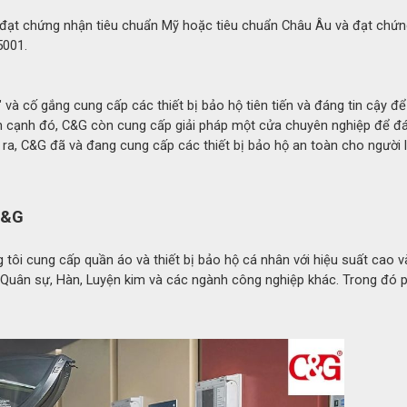
 đạt chứng nhận tiêu chuẩn Mỹ hoặc tiêu chuẩn Châu Âu và đạt chứ
5001.
y chống cháy 1600°C 6H C&G
t" và cố gắng cung cấp các thiết bị bảo hộ tiên tiến và đáng tin cậy 
y chống cháy 1600°C 6H
ên cạnh đó, C&G còn cung cấp giải pháp một cửa chuyên nghiệp để đ
ra, C&G đã và đang cung cấp các thiết bị bảo hộ an toàn cho người 
00°C
minized trên bề mặt ngoài, giúp phản xạ phần lớn bức xạ nhi
 C&G
tôi cung cấp quần áo và thiết bị bảo hộ cá nhân với hiệu suất cao v
đáng kể lượng nhiệt truyền đến bàn tay, hỗ trợ người lao đ
í, Quân sự, Hàn, Luyện kim và các ngành công nghiệp khác. Trong đó 
 cực cao.
r® tăng khả năng bảo vệ
 năng chịu nhiệt và chống cháy tốt mà còn giúp tăng độ 
ếp xúc với bề mặt nóng.