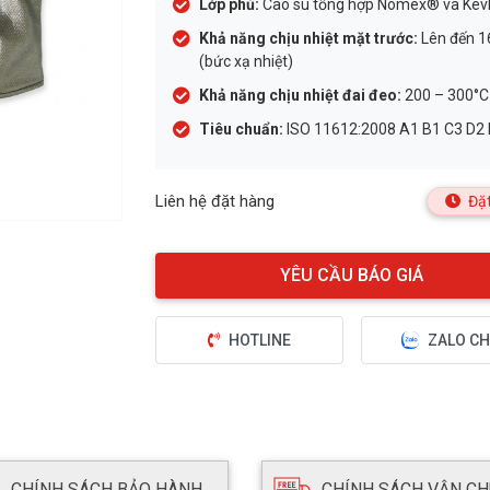
Lớp phủ:
Cao su tổng hợp Nomex® và Kev
Khả năng chịu nhiệt mặt trước:
Lên đến 1
(bức xạ nhiệt)
Khả năng chịu nhiệt đai đeo:
200 – 300°C
Tiêu chuẩn:
ISO 11612:2008 A1 B1 C3 D2 
Liên hệ đặt hàng
Đặt
HOTLINE
ZALO CH
CHÍNH SÁCH BẢO HÀNH
CHÍNH SÁCH VẬN C