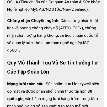
OSHA (Tiêu chuẩn của Cơ quan An toàn & Sức khỏe 
Găng tay bảo hộ chịu nhiệt 125
của thương hiệu Honeywell
được ứng dụng trong nhiều ngành khác nhau như cơ khí, xây
Nghề nghiệp Mỹ), AS/NZS (Úc/New Zealand).
dựng, nông nghiệp, chế biến lâm sản, chế tạo máy móc,....để
bảo vệ an toàn cho đôi tay người lao động tránh khỏi các nguy
Chứng nhận Chuyên ngành:
 Các chứng nhận khắt 
cơ gây hại....
khe về phòng chống cháy nổ (ATEX/IECEx), chứng 
nhận chất lượng hàng không, và tiêu chuẩn quốc tế 
về quản lý sức khỏe - an toàn nghề nghiệp ISO 
45001.
Quy Mô Thành Tựu Và Sự Tin Tưởng Từ 
Các Tập Đoàn Lớn
Mạng lưới toàn cầu:
 Sản phẩm của Honeywell hiện 
có mặt và được phân phối chính thức tại hơn 
80 
quốc gia
, vận hành mạng lưới hàng trăm trung tâm 
phân phối và cơ sở sản xuất trên toàn thế giới.