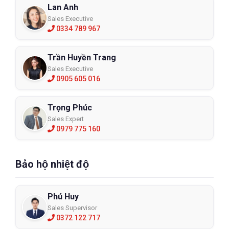
Lan Anh
Sales Executive
0334 789 967
Trần Huyền Trang
Sales Executive
0905 605 016
Trọng Phúc
Sales Expert
0979 775 160
Bảo hộ nhiệt độ
Phú Huy
Sales Supervisor
0372 122 717