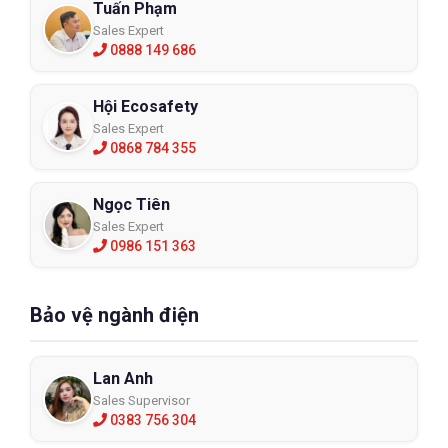
Tuấn Phạm
Sales Expert
0888 149 686
Hội Ecosafety
Sales Expert
0868 784 355
Ngọc Tiên
Sales Expert
0986 151 363
Bảo vệ ngành điện
Lan Anh
Sales Supervisor
0383 756 304