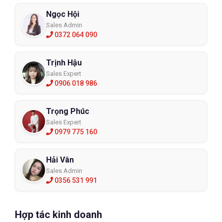
Ngọc Hội
Sales Admin
0372 064 090
Trịnh Hậu
Sales Expert
0906 018 986
Trọng Phúc
Sales Expert
0979 775 160
Hải Vân
Sales Admin
0356 531 991
Hợp tác kinh doanh