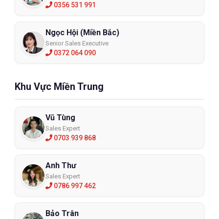
0356 531 991
Ngọc Hội (Miền Bắc)
Senior Sales Executive
0372 064 090
Khu Vực Miền Trung
Vũ Tùng
Sales Expert
0703 939 868
Anh Thư
Sales Expert
0786 997 462
Bảo Trân