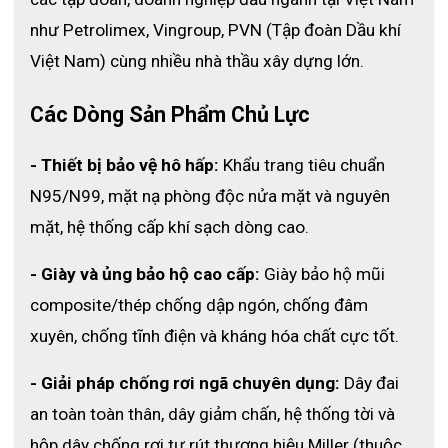
như Petrolimex, Vingroup, PVN (Tập đoàn Dầu khí 
Việt Nam) cùng nhiều nhà thầu xây dựng lớn. 
Các Dòng Sản Phẩm Chủ Lực
- Thiết bị bảo vệ hô hấp:
 Khẩu trang tiêu chuẩn 
N95/N99, mặt nạ phòng độc nửa mặt và nguyên 
mặt, hệ thống cấp khí sạch dòng cao.
- Giày và ủng bảo hộ cao cấp:
 Giày bảo hộ mũi 
composite/thép chống dập ngón, chống đâm 
xuyên, chống tĩnh điện và kháng hóa chất cực tốt.
- Giải pháp chống rơi ngã chuyên dụng:
 Dây đai 
an toàn toàn thân, dây giảm chấn, hệ thống tời và 
hộp dây chống rơi tự rút thương hiệu Miller (thuộc 