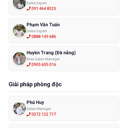
Sales Expert
091 464 8325
Phạm Văn Tuấn
Sales Expert
0888 149 686
Huyền Trang (Đà nẵng)
Area Sales Manager
0905 605 016
Giải pháp phòng độc
Phú Huy
Sales Manager
0372 122 717