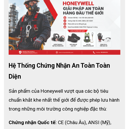
- Lớp phủ latex trong lòng bàn tay và các đầu ngón tay giúp
tăng khả năng chống mài mòn
- Kỹ thuật đan hoàn hảo (gause 13) hạn chế bụi bẩn và cảm
nhận tiếp xúc tốt
THÔNG SỐ KỸ THUẬT
- Mã sản phẩm :
125
- Thương hiệu : Honeywell
- Chất liệu : Nylon
Hệ Thống Chứng Nhận An Toàn Toàn 
- Chất liệu lớp phủ : latex
Diện
- Kỹ thuật đan : gause 13
- Màu sắc : xanh/trắng
Sản phẩm của Honeywell vượt qua các bộ tiêu 
- Size : 7S, 8M, 9L, 10XL, 11XXL
chuẩn khắt khe nhất thế giới để được phép lưu hành 
TIÊU CHUẨN
trong những môi trường công nghiệp đặc thù:
- Tiêu chuẩn EN 388
Chứng nhận Quốc tế:
 CE (Châu Âu), ANSI (Mỹ), 
CÔNG DỤNG