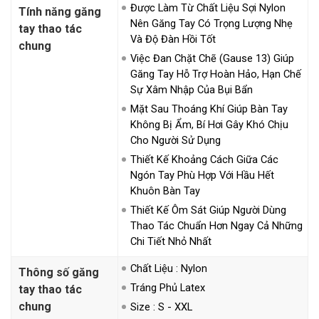
Được Làm Từ Chất Liệu Sợi Nylon
Tính năng găng
Nên Găng Tay Có Trọng Lượng Nhẹ
tay thao tác
Và Độ Đàn Hồi Tốt
chung
Việc Đan Chặt Chẽ (gause 13) Giúp
Găng Tay Hỗ Trợ Hoàn Hảo, Hạn Chế
Sự Xâm Nhập Của Bụi Bẩn
Mặt Sau Thoáng Khí Giúp Bàn Tay
Không Bị Ẩm, Bí Hơi Gây Khó Chịu
Cho Người Sử Dụng
Thiết Kế Khoảng Cách Giữa Các
Ngón Tay Phù Hợp Với Hầu Hết
Khuôn Bàn Tay
Thiết Kế Ôm Sát Giúp Người Dùng
Thao Tác Chuẩn Hơn Ngay Cả Những
Chi Tiết Nhỏ Nhất
Chất Liệu : Nylon
Thông số găng
Tráng Phủ Latex
tay thao tác
chung
Size : S - XXL