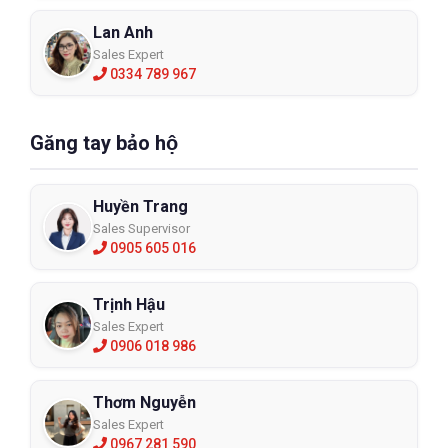
Lan Anh
Sales Expert
0334 789 967
Găng tay bảo hộ
Huyền Trang
Sales Supervisor
0905 605 016
Trịnh Hậu
Sales Expert
0906 018 986
Thơm Nguyễn
Sales Expert
0967 281 590