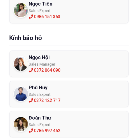
Ngọc Tiên
Sales Expert
0986 151 363
Kính bảo hộ
Ngọc Hội
Sales Manager
0372 064 090
Phú Huy
Sales Expert
0372 122 717
Đoàn Thư
Sales Expert
0786 997 462