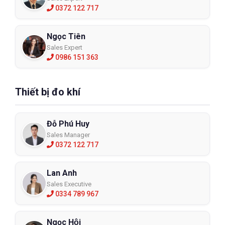
0372 122 717
Ngọc Tiên
Sales Expert
0986 151 363
Thiết bị đo khí
Đỗ Phú Huy
Sales Manager
0372 122 717
Lan Anh
Sales Executive
0334 789 967
Ngọc Hội