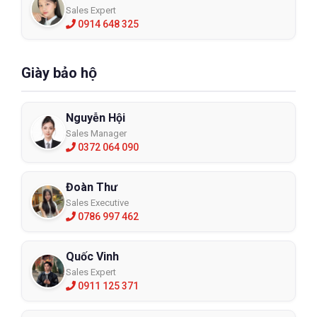
Sales Expert
0914 648 325
Giày bảo hộ
Nguyễn Hội
Sales Manager
0372 064 090
Đoàn Thư
Sales Executive
0786 997 462
Quốc Vinh
Sales Expert
0911 125 371