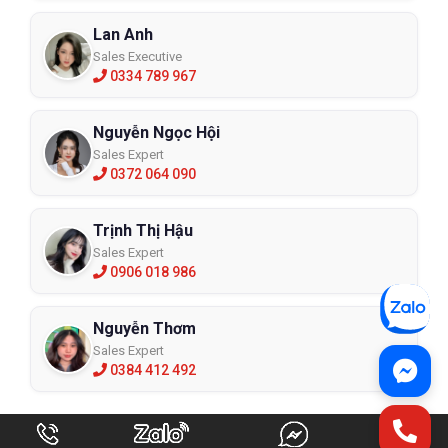
Lan Anh
Sales Executive
0334 789 967
Nguyễn Ngọc Hội
Sales Expert
0372 064 090
Trịnh Thị Hậu
Sales Expert
0906 018 986
Nguyễn Thơm
Sales Expert
0384 412 492
Giải pháp chống rơi