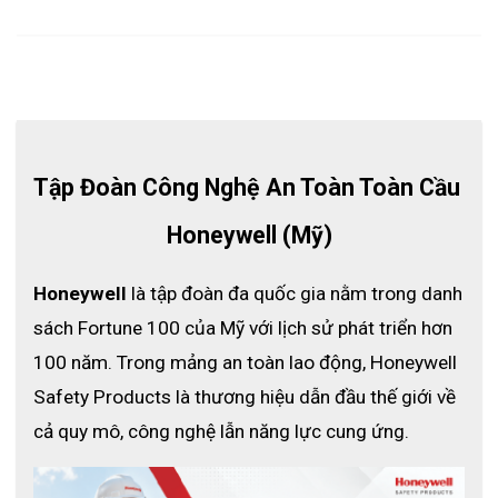
Tập Đoàn Công Nghệ An Toàn Toàn Cầu 
Honeywell (Mỹ)
Honeywell
 là tập đoàn đa quốc gia nằm trong danh 
- Được làm từ chất liệu sợi Nylon nên khả năng chống cắt và độ
bền cao
sách Fortune 100 của Mỹ với lịch sử phát triển hơn 
- Thiết kế linh hoạt với khoảng cách phù hợp giữa các ngón và
100 năm. Trong mảng an toàn lao động, Honeywell 
sát vào mỗi ngón tay, giúp dễ dàng thao tác trong các môi
Safety Products là thương hiệu dẫn đầu thế giới về 
trường đòi hỏi những kỹ thật xử lý chính xác
cả quy mô, công nghệ lẫn năng lực cung ứng.
- Cấu tạo đan sát giúp ngăn chặn bụi bẩn và làm tăng khả năng
chống cắt