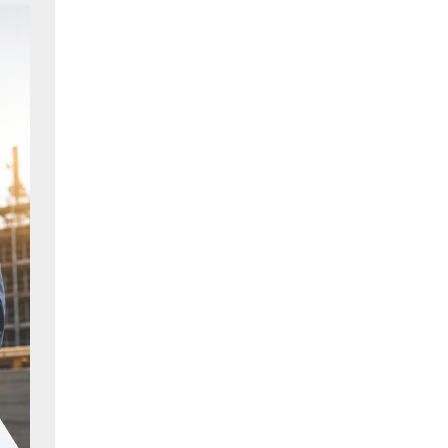
với các 
ống móc 
u được 