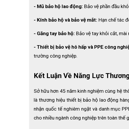
– Màu sắc:
 Đen hoặc Xám (Tông màu sạch sẽ,
- Mũ bảo hộ lao động:
 Bảo vệ phần đầu khỏi
– Tiêu chuẩn:
 Đáp ứng các yêu cầu bổ trợ về 
- Kính bảo hộ và bảo vệ mắt:
 Hạn chế tác đ
3. Những Ưu Điểm Nổi Bật Của 
- Găng tay bảo hộ:
 Bảo vệ tay khỏi cắt, mài
- Thiết bị bảo vệ hô hấp và PPE công nghi
trường công nghiệp.
Kết Luận Về Năng Lực Thương
Sở hữu hơn 45 năm kinh nghiệm cùng hệ thốn
là thương hiệu thiết bị bảo hộ lao động hà
nhận quốc tế nghiêm ngặt và danh mục PPE 
cho nhiều ngành công nghiệp trên toàn thế g