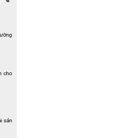
ường 
 cho 
i sản 