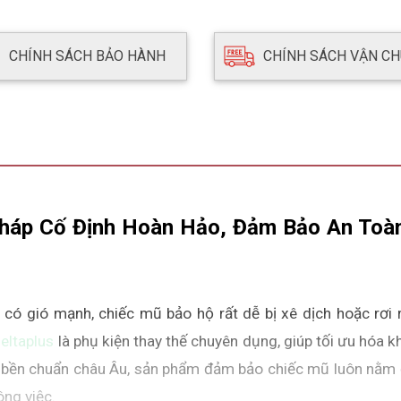
CHÍNH SÁCH BẢO HÀNH
CHÍNH SÁCH VẬN C
 Pháp Cố Định Hoàn Hảo, Đảm Bảo An Toàn
có gió mạnh, chiếc mũ bảo hộ rất dễ bị xê dịch hoặc rơi rớ
eltaplus 
là phụ kiện thay thế chuyên dụng, giúp tối ưu hóa k
ộ bền chuẩn châu Âu, sản phẩm đảm bảo chiếc mũ luôn nằm đ
ông việc.