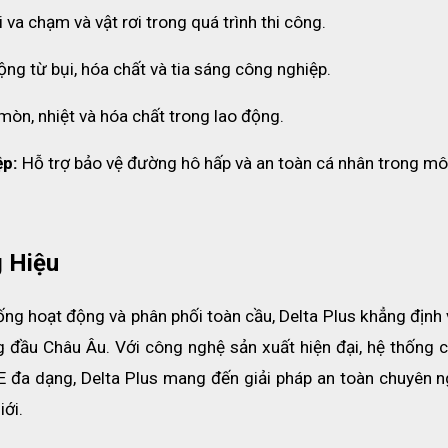
 chuyên nghiệp).
 va chạm và vật rơi trong quá trình thi công.
an toàn lao động quốc tế.
ộng từ bụi, hóa chất và tia sáng công nghiệp.
Dây Quai Nón Delta Plus
 mòn, nhiệt và hóa chất trong lao động.
ệp:
 Hỗ trợ bảo vệ đường hô hấp và an toàn cá nhân trong môi
 Hiệu
g hoạt động và phân phối toàn cầu, Delta Plus khẳng định vị
ng đầu Châu Âu. Với công nghệ sản xuất hiện đại, hệ thống c
đa dạng, Delta Plus mang đến giải pháp an toàn chuyên ng
iới.