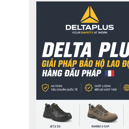
Sự khác biệt của 
dây quai nón Deltaplus
 nằm ở
loại dây quai thô cứng thông thường, sản phẩm
cài được thiết kế đồng bộ với các dòng mũ bả
lực giằng kéo mạnh mà vẫn giữ được sự linh ho
2. Thông Số Kỹ Thuật Chi Tiết