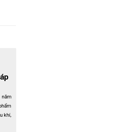
háp
5 năm 
 phẩm 
 khí, 