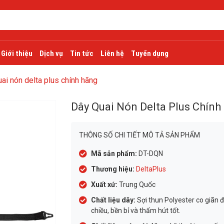
Giới thiệu
Dịch vụ
Tin tức
Liên hệ
Tuyển dụng
ai nón delta plus chính hãng
Dây Quai Nón Delta Plus Chính
THÔNG SỐ CHI TIẾT MÔ TẢ SẢN PHẨM
Mã sản phẩm:
DT-DQN
Thương hiệu:
DeltaPlus
Xuất xứ:
Trung Quốc
Chất liệu dây:
Sợi thun Polyester co giãn 
chiều, bền bỉ và thấm hút tốt.