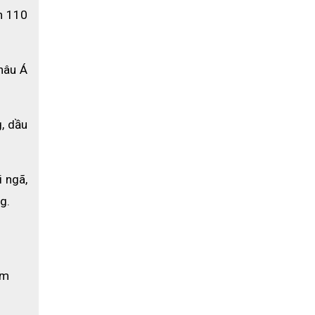
n 110 
âu Á 
 dầu 
 ngã, 
g.
m 