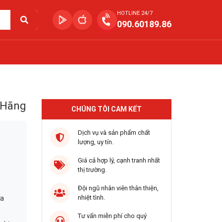
HOTLINE 24/7
090.60189.86
 Hãng
CHÚNG TÔI CAM KẾT
Dịch vụ và sản phẩm chất
lượng, uy tín.
Giá cả hợp lý, cạnh tranh nhất
thị trường.
Đội ngũ nhân viên thân thiện,
nhiệt tình.
đa
Tư vấn miễn phí cho quý