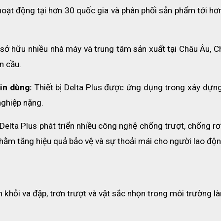
 hoạt động tại hơn 30 quốc gia và phân phối sản phẩm tới hơ
sở hữu nhiều nhà máy và trung tâm sản xuất tại Châu Âu, Ch
n cầu.
in dùng: 
Thiết bị Delta Plus được ứng dụng trong xây dựng,
của sản phẩm:
nghiệp nặng.
 Delta Plus phát triển nhiều công nghệ chống trượt, chống rơi
 nhằm tăng hiệu quả bảo vệ và sự thoải mái cho người lao độn
 chiều, bền bỉ và thấm hút tốt.
chịu lực kéo và va đập mạnh.
 khỏi va đập, trơn trượt và vật sắc nhọn trong môi trường là
c dòng mũ Deltaplus (Quartz, Zircon, Diamond).