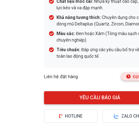
Chất liệu móc cài:
Nhựa kỹ thuật cao cấp,
lực kéo và va đập mạnh.
Khả năng tương thích:
Chuyên dụng cho c
dòng mũ Deltaplus (Quartz, Zircon, Diamo
Màu sắc:
Đen hoặc Xám (Tông màu sạch s
chuyên nghiệp).
Tiêu chuẩn:
Đáp ứng các yêu cầu bổ trợ về
toàn lao động quốc tế.
Liên hệ đặt hàng
Đặt
HOTLINE
ZALO CH