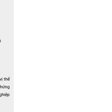
 
 thế 
hứng 
hiệp 