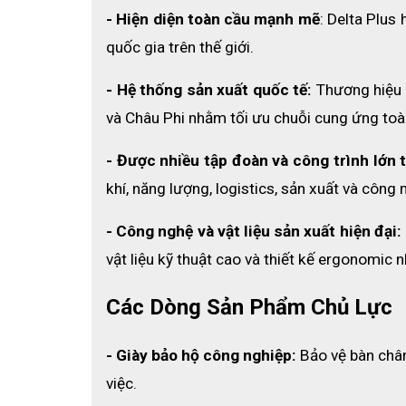
- Hiện diện toàn cầu mạnh mẽ
: Delta Plus
quốc gia trên thế giới.
- Hệ thống sản xuất quốc tế:
 Thương hiệu 
và Châu Phi nhằm tối ưu chuỗi cung ứng toà
- Được nhiều tập đoàn và công trình lớn t
Dưới đây là các thông số kỹ thuật tiêu chuẩn 
khí, năng lượng, logistics, sản xuất và công 
– Thương hiệu:
 Deltaplus (Pháp).
- Công nghệ và vật liệu sản xuất hiện đại:
– Mã sản phẩm
: DT-DQN
vật liệu kỹ thuật cao và thiết kế ergonomic
– Chất liệu dây:
 Sợi thun Polyester co giãn đa
Các Dòng Sản Phẩm Chủ Lực
– Chất liệu móc cài:
 Nhựa kỹ thuật cao cấp, 
- Giày bảo hộ công nghiệp:
 Bảo vệ bàn chân
– Khả năng tương thích:
 Chuyên dụng cho cá
việc.