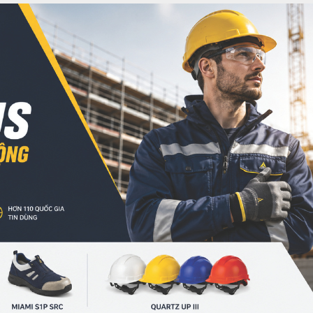
 chất liệu sợi tổng hợp cao cấp có độ đàn hồi cực tốt. Khác 
 này chú trọng vào sự êm ái khi tiếp xúc với da mặt. Hệ th
o hộ cùng thương hiệu, tạo nên một kết cấu vững chắc, chị
ạt cần thiết.