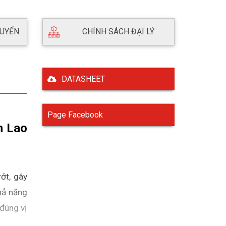
HUYỂN
CHÍNH SÁCH ĐẠI LÝ
DATASHEET
Page Facebook
 Lao 
t, gây 
hả năng 
úng vị 