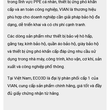
trong lĩnh vực PPE cá nhân, thiết bị ứng phó khẩn 
cấp và an toàn công nghiệp, VIAN là thương hiệu 
phù hợp cho doanh nghiệp cần giải pháp bảo hộ đa 
dạng, dễ triển khai và có chi phí cạnh tranh.
Các dòng sản phẩm như thiết bị bảo vệ hô hấp, 
Bịt tai chống ồn X7APro
găng tay, kính bảo hộ, quần áo bảo hộ, giày bảo hộ 
4. Chất liệu cao cấp và độ bền vượt 
và thiết bị ứng phó khẩn cấp đáp ứng nhu cầu sử 
trội
dụng trong nhà máy, công trình, kho vận, cơ khí, sản 
xuất và công nghiệp phổ thông.
Để đảm bảo hiệu quả bảo hộ và tuổi thọ sản phẩm, 
X7APro được làm từ các vật liệu chất lượng cao. Vỏ 
Tại Việt Nam, ECO3D là đại lý phân phối cấp 1 của 
ngoài bằng nhựa ABS có khả năng chịu va đập tốt, giúp 
bảo vệ thiết bị khỏi hư hại trong môi trường làm việc 
VIAN, cung cấp sản phẩm chính hãng, giá tốt và đầy 
khắc nghiệt. Chất liệu này giữ được hình dạng ổn định 
đủ giấy chứng nhận từ hãng.
ngay cả khi chịu lực tác động mạnh.
4.1 Vật liệu an toàn và thân thiện với da