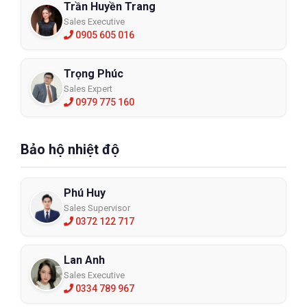
Trần Huyền Trang
Sales Executive
0905 605 016
Trọng Phúc
Sales Expert
0979 775 160
Bảo hộ nhiệt độ
Phú Huy
Sales Supervisor
0372 122 717
Lan Anh
Sales Executive
0334 789 967