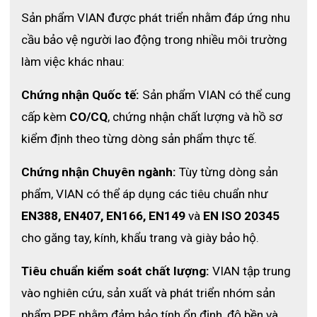
Sản phẩm VIAN được phát triển nhằm đáp ứng nhu 
2. Thông số chi tiết sản phẩm
cầu bảo vệ người lao động trong nhiều môi trường 
- Thương hiệu: VIAN
làm việc khác nhau:
- Xuất xứ: Trung Quốc
- Mã sản phẩm:  X7APro
Chứng nhận Quốc tế:
 Sản phẩm VIAN có thể cung 
- Chống ồn thụ động (NRR): 37dB
cấp kèm 
CO/CQ
, chứng nhận chất lượng và hồ sơ 
- Chất liệu vỏ tai: Nhựa ABS bền, chống va đập
kiểm định theo từng dòng sản phẩm thực tế. 
- Đệm tai: Mút tiêu âm phủ PU mềm, kín tai, chống ẩm 
Chứng nhận Chuyên ngành:
 Tùy từng dòng sản 
tốt
phẩm, VIAN có thể áp dụng các tiêu chuẩn như 
- Vòng chụp đầu: Khung đôi bằng nhựa dẻo + cao su, 
EN388, EN407, EN166, EN149
 và 
EN ISO 20345
đàn hồi cao, chống trượt
cho găng tay, kính, khẩu trang và giày bảo hộ. 
- Kích thước chụp tai: Phù hợp cả người lớn và thiếu niên
- Tiêu chuẩn: EN352-1:2020; ANSI S3.19-1974
Tiêu chuẩn kiểm soát chất lượng:
 VIAN tập trung 
vào nghiên cứu, sản xuất và phát triển nhóm sản 
phẩm PPE nhằm đảm bảo tính ổn định, độ bền và 