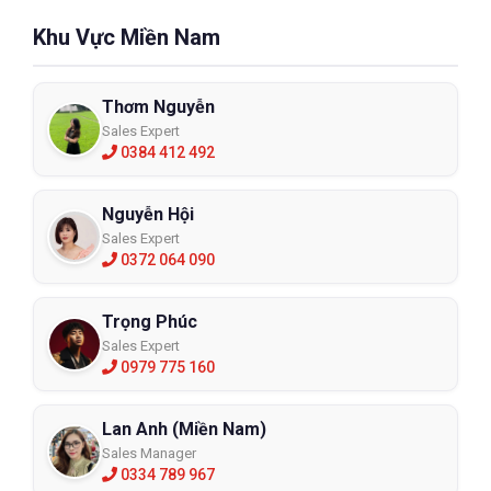
ẩm và bảo quản ở nơi khô ráo, tránh nhiệt độ cao hoặc 
Khu Vực Miền Nam
môi trường ẩm ướt. Việc vệ sinh định kỳ sẽ giúp duy trì 
hiệu quả bảo hộ và kéo dài tuổi thọ sản phẩm.
Thơm Nguyễn
Sales Expert
0384 412 492
Nguyễn Hội
Sales Expert
0372 064 090
Trọng Phúc
Sales Expert
0979 775 160
Lan Anh (Miền Nam)
Sales Manager
0334 789 967