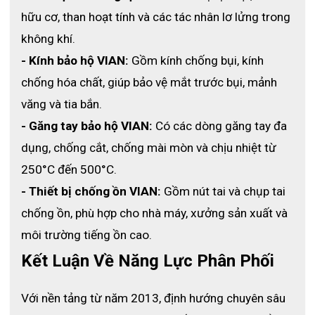
hữu cơ, than hoạt tính và các tác nhân lơ lửng trong 
Thiết kế vỏ kép hạn chế hiện tượng cộng hưởng âm 
không khí.
thanh bên trong chụp tai, góp phần tăng hiệu quả cách 
âm và giảm sự xao nhãng do tiếng ồn. Điều này mang 
- Kính bảo hộ VIAN:
 Gồm kính chống bụi, kính 
lại trải nghiệm sử dụng thoải mái và hiệu quả hơn cho 
chống hóa chất, giúp bảo vệ mắt trước bụi, mảnh 
người lao động.
văng và tia bắn.
- Găng tay bảo hộ VIAN:
 Có các dòng găng tay đa 
dụng, chống cắt, chống mài mòn và chịu nhiệt từ 
250°C đến 500°C.
- Thiết bị chống ồn VIAN:
 Gồm nút tai và chụp tai 
chống ồn, phù hợp cho nhà máy, xưởng sản xuất và 
môi trường tiếng ồn cao.
Kết Luận Về Năng Lực Phân Phối
Với nền tảng từ năm 2013, định hướng chuyên sâu 