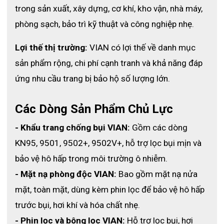
3. Khả năng giảm tiếng ồn hiệu quả
trong sản xuất, xây dựng, cơ khí, kho vận, nhà máy, 
phòng sạch, bảo trì kỹ thuật và công nghiệp nhẹ.
Một trong những yếu tố làm nên giá trị của bịt tai chống 
ồn X7APro là khả năng giảm tiếng ồn lên đến 37NRR. 
Lợi thế thị trường:
 VIAN có lợi thế về danh mục 
Mức giảm này phù hợp cho môi trường có tiếng ồn lớn 
sản phẩm rộng, chi phí cạnh tranh và khả năng đáp 
như máy móc công trình, thiết bị sản xuất, động cơ 
nặng hoạt động liên tục. Khi được sử dụng đúng cách, 
ứng nhu cầu trang bị bảo hộ số lượng lớn.
sản phẩm giúp giảm đáng kể cường độ âm thanh truyền 
đến tai, từ đó hạn chế nguy cơ suy giảm thính lực do 
Các Dòng Sản Phẩm Chủ Lực
tiếng ồn kéo dài.
- Khẩu trang chống bụi VIAN:
 Gồm các dòng 
3.1 Cấu trúc cách âm đa lớp
KN95, 9501, 9502+, 9502V+, hỗ trợ lọc bụi mịn và 
Bên trong chụp tai là cấu trúc cách âm nhiều lớp, giúp 
bảo vệ hô hấp trong môi trường ô nhiễm.
hấp thụ và triệt tiêu âm thanh ở cả dải tần cao và thấp. 
- Mặt nạ phòng độc VIAN:
 Bao gồm mặt nạ nửa 
Nhờ vậy, X7APro không chỉ làm giảm tiếng ồn đơn 
thuần mà còn tạo ra môi trường làm việc yên tĩnh hơn 
mặt, toàn mặt, dùng kèm phin lọc để bảo vệ hô hấp 
so với các dòng bịt tai thông thường.
trước bụi, hơi khí và hóa chất nhẹ.
3.2 Thiết kế vỏ kép chống cộng hưởng
- Phin lọc và bông lọc VIAN:
 Hỗ trợ lọc bụi, hơi 