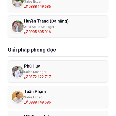
Sales Expert
0888 149 686
Huyền Trang (Đà nẵng)
Area Sales Manager
0905 605 016
Giải pháp phòng độc
Tai nghe chống ồn VIAN X4A Pro
Phú Huy
Sales Manager
VIAN-X4A
0372 122 717
XEM CHI TIẾT
Tuấn Phạm
Sales Expert
0888 149 686
7. Liên hệ ECO3D để trang bị bịt tai 
chống ồn X7APro