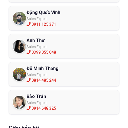
Đặng Quốc Vinh
Sales Expert
0911 125 371
Anh Thư
Sales Expert
0399 055 048
Đỗ Minh Thắng
Sales Expert
0814 485 244
Bảo Trân
Sales Expert
0914 648 325