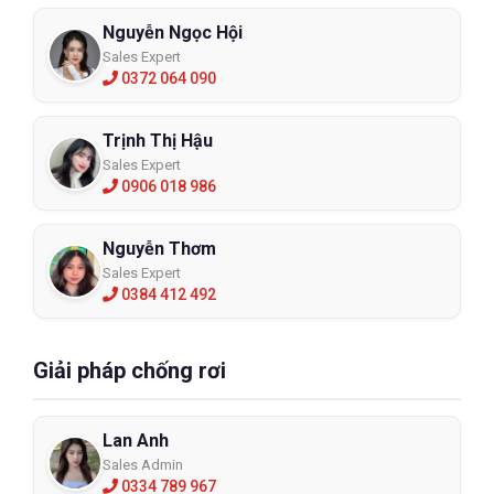
Nguyễn Ngọc Hội
Sales Expert
0372 064 090
Trịnh Thị Hậu
Sales Expert
0906 018 986
Nguyễn Thơm
Sales Expert
0384 412 492
Giải pháp chống rơi
Lan Anh
Sales Admin
0334 789 967