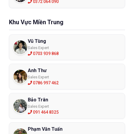
0372 064 090
Khu Vực Miền Trung
Vũ Tùng
Chụp tai chống ồn VIAN H7B đeo cổ
Sales Expert
0703 939 868
H7B
Anh Thư
XEM CHI TIẾT
Sales Expert
0786 997 462
Bảo Trân
Sales Expert
091 464 8325
Phạm Văn Tuấn