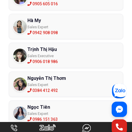
0905 605 016
Hà My
Sales Expert
0942 908 098
Trịnh Thị Hậu
Sales Executive
0906 018 986
Nguyễn Thị Thơm
Sales Expert
0384 412 492
Ngọc Tiên
Sales Expert
0986 151 363