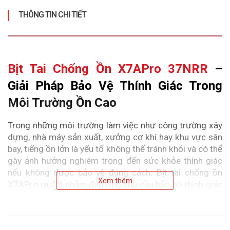
THÔNG TIN CHI TIẾT
Bịt Tai Chống Ồn X7APro 37NRR
 – 
Giải Pháp Bảo Vệ Thính Giác Trong 
Môi Trường Ồn Cao
Trong những môi trường làm việc như công trường xây 
dựng, nhà máy sản xuất, xưởng cơ khí hay khu vực sân 
bay, tiếng ồn lớn là yếu tố không thể tránh khỏi và có thể 
gây ảnh hưởng nghiêm trọng đến sức khỏe thính giác 
nếu không được bảo vệ đúng cách. Bịt tai chống ồn 
Xem thêm
X7APro ra đời nhằm đáp ứng nhu cầu bảo hộ thính giác 
hiệu quả cho người lao động. Với khả năng giảm tiếng 
ồn lên đến 37NRR, thiết kế thoải mái khi đeo lâu, cùng 
độ bền vượt trội, sản phẩm này là lựa chọn phù hợp cho 