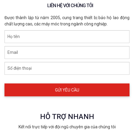
LIÊN HỆ VỚI CHÚNG TÔI
Được thành lập từ năm 2005, cung trang thiết bị bảo hộ lao động
chất lượng cao, các máy móc trong ngành công nghiệp.
Họ tên
Email
Số điện thoại
Bịt tai chống ồn X7APro
6. Hướng dẫn sử dụng và bảo quản
Để đạt được hiệu quả giảm tiếng ồn tối ưu, bạn nên điều 
HỖ TRỢ NHANH
chỉnh khung chụp đầu sao cho vừa vặn với kích thước 
đầu và đảm bảo phần đệm tai ôm sát vào vành tai. Sau 
Kết nối trực tiếp với đội ngũ chuyên gia của chúng tôi
khi sử dụng, nên lau chùi bề mặt sản phẩm bằng khăn 