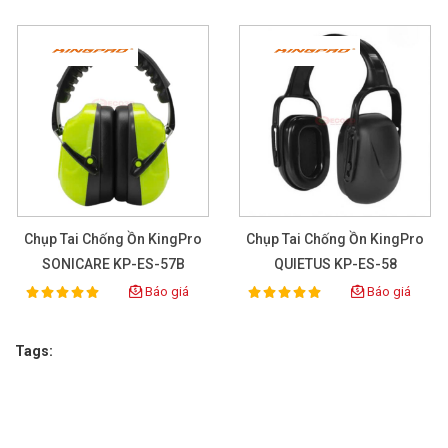
trong nhiều lĩnh vực yêu cầu giảm tiếng ồn cao. Tại các 
công trường xây dựng hoặc hầm mỏ, sản phẩm giúp 
giảm tiếng ồn từ khoan, cắt và máy móc thi công. Trong 
nhà máy sản xuất, xưởng cơ khí hay khu vực vận hành 
máy móc công suất lớn, việc trang bị bịt tai chống ồn là 
biện pháp cần thiết để bảo vệ thính giác và nâng cao an 
toàn lao động.
Bên cạnh môi trường công nghiệp, X7APro còn phù hợp 
cho những không gian cần sự tập trung cao độ như 
phòng học, phòng đọc sách hoặc làm việc trong không 
Chụp Tai Chống Ồn KingPro
Chụp Tai Chống Ồn KingPro
gian nhiều tiếng động.
SONICARE KP-ES-57B
QUIETUS KP-ES-58
Báo giá
Báo giá
100%
100%
Rating:
Rating:
Tags: