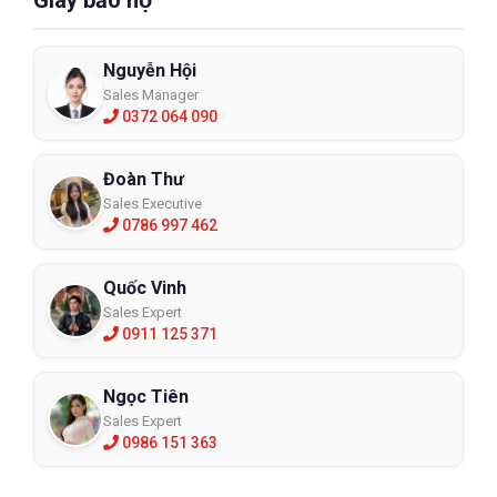
Giày bảo hộ
Nguyễn Hội
Sales Manager
0372 064 090
Đoàn Thư
Sales Executive
0786 997 462
Quốc Vinh
Sales Expert
0911 125 371
Ngọc Tiên
Sales Expert
0986 151 363