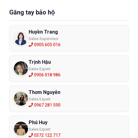
Găng tay bảo hộ
Huyền Trang
Sales Supervisor
0905 605 016
Trịnh Hậu
Sales Expert
0906 018 986
Thơm Nguyễn
Sales Expert
0967 281 590
Phú Huy
Sales Expert
0372 122 717