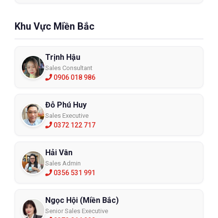
Tai nghe chống ồn Honeywell
Khu Vực Miền Bắc
1035145-VS
1035145VS
Trịnh Hậu
Sales Consultant
XEM CHI TIẾT
0906 018 986
Đỗ Phú Huy
Sales Executive
0372 122 717
Hải Vân
Sales Admin
0356 531 991
Ngọc Hội (Miền Bắc)
Senior Sales Executive