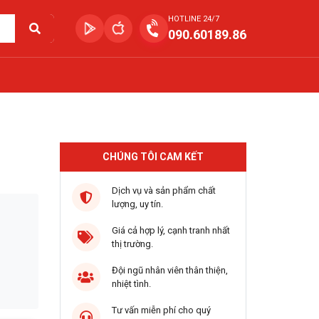
HOTLINE 24/7
090.60189.86
CHÚNG TÔI CAM KẾT
Dịch vụ và sản phẩm chất
lượng, uy tín.
Giá cả hợp lý, cạnh tranh nhất
thị trường.
Đội ngũ nhân viên thân thiện,
nhiệt tình.
Tư vấn miễn phí cho quý