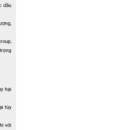
c dầu 
ượng, 
oup, 
rọng 
y hại 
i tùy 
í với 