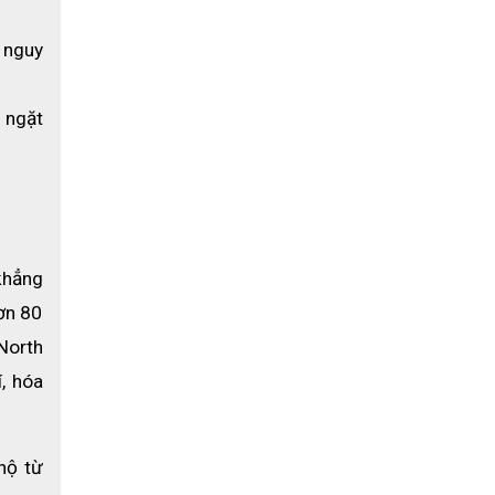
nguy 
ngặt 
hẳng 
n 80 
orth 
 hóa 
ộ từ 