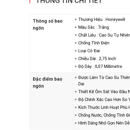
THÔNG TIN CHI TIẾT
Thương Hiệu : Honeywell
Thông số bao
Màu Sắc : Trắng
ngón
Chất Liệu : Cao Su Tự Nhiê
Chống Tĩnh Điện
Loại Có Đai
Chiều Dài : 2,75 Inch
Độ Dày : 0,07 Millimetre
Được Làm Từ Cao Su Thiên
Đặc điểm bao
Dai
ngón
Thiết Kế Ôm Sát Vào Đầu 
Độ Chính Xác Cao Hơn So V
Kích Thước Linh Hoạt Phù 
Chống Nước, Chống Tĩnh Đi
Hình Dáng Nhỏ Gọn Nên Dễ