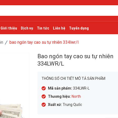
Giới thiệu
Dịch vụ
Tin tức
Liên hệ
Tuyển dụng
́n
bao ngón tay cao su tự nhiên 334lwr/l
Bao ngón tay cao su tự nhiên
334LWR/L
THÔNG SỐ CHI TIẾT MÔ TẢ SẢN PHẨM
Mã sản phẩm:
334LWR-L
Thương hiệu:
North
Xuất xứ:
Trung Quốc