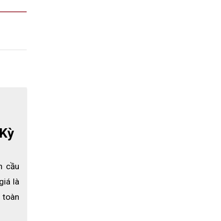
 Kỳ
n cầu
iá là 
 toàn 