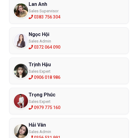
Lan Anh
Sales Supervisor
0383 756 304
Ngọc Hội
Sales Admin
0372 064 090
Trịnh Hậu
Sales Expert
0906 018 986
Trọng Phúc
Sales Expert
0979 775 160
Hải Vân
Sales Admin
0356 531 991