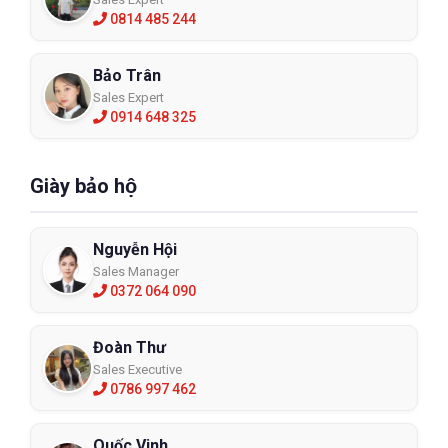
0814 485 244
Bảo Trân
Sales Expert
0914 648 325
Giày bảo hộ
Nguyễn Hội
Sales Manager
0372 064 090
Đoàn Thư
Sales Executive
0786 997 462
Quốc Vinh