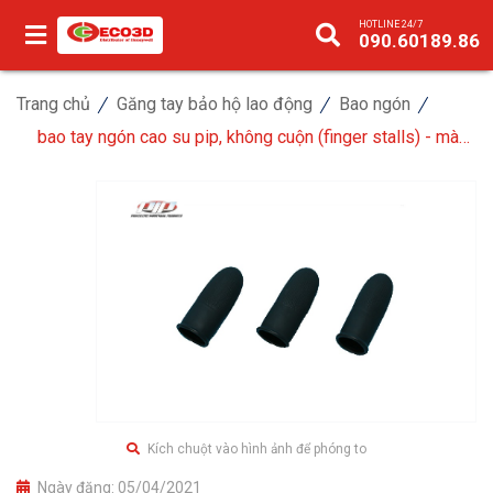
HOTLINE 24/7
090.60189.86
Trang chủ
Găng tay bảo hộ lao động
Bao ngón
bao tay ngón cao su pip, không cuộn (finger stalls) - màu
đen
Kích chuột vào hình ảnh để phóng to
Ngày đăng:
05/04/2021