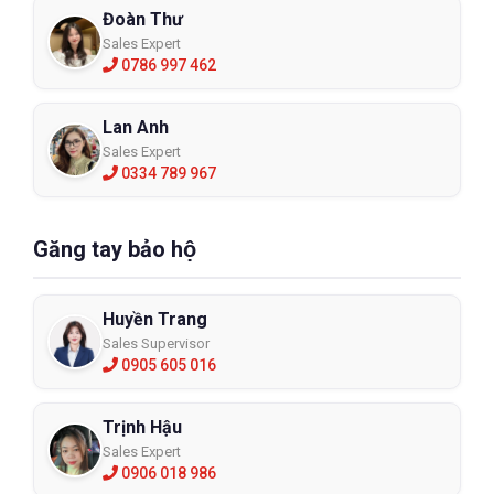
Đoàn Thư
Sales Expert
0786 997 462
Lan Anh
Sales Expert
0334 789 967
Găng tay bảo hộ
Huyền Trang
Sales Supervisor
0905 605 016
Trịnh Hậu
Sales Expert
0906 018 986