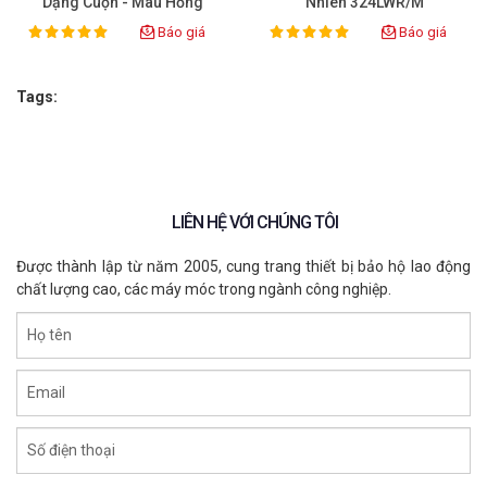
Dạng Cuộn - Màu Hồng
Nhiên 324LWR/M
(1000 Cái/túi)
Báo giá
Báo giá
100%
100%
Rating:
Rating:
Tags:
LIÊN HỆ VỚI CHÚNG TÔI
Được thành lập từ năm 2005, cung trang thiết bị bảo hộ lao động
chất lượng cao, các máy móc trong ngành công nghiệp.
Họ tên
Email
Số điện thoại