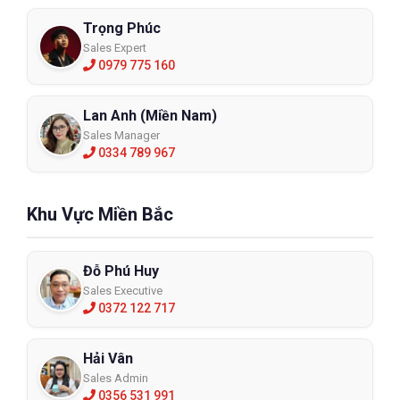
Trọng Phúc
Sales Expert
0979 775 160
Lan Anh (Miền Nam)
Sales Manager
0334 789 967
Khu Vực Miền Bắc
Đỗ Phú Huy
Sales Executive
0372 122 717
Hải Vân
Sales Admin
0356 531 991