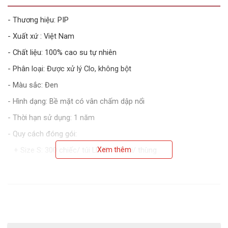
- Thương hiệu: PIP
- Xuất xứ : Việt Nam
- Chất liệu: 100% cao su tự nhiên
- Phân loại: Được xử lý Clo, không bột
- Màu sắc: Đen
- Hình dạng: Bề mặt có vân chấm dập nổi
- Thời hạn sử dụng: 1 năm
- Quy cách đóng gói:
+ Size S: 300 chiếc/ túi LDPE ; 40 túi/ thùng
Xem thêm
+ Size M và L: 300 chiếc/ túi LDPE ; 30 túi/ thùng
- Bảo quản: Sản phẩm phải được bảo quản ở nơi khô mát, nhiệt
độ dưới 25oC. Tránh tiếp xúc với nhiệt, ánh nắng và hóa chất.