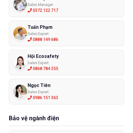
Sales Manager
0372 122 717
Tuấn Phạm
Sales Expert
0888 149 686
Hội Ecosafety
Sales Expert
0868 784 355
Ngọc Tiên
Sales Expert
0986 151 363
Bảo vệ ngành điện