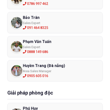
0786 997 462
Bảo Trân
Sales Expert
091 464 8325
Phạm Văn Tuấn
Sales Expert
0888 149 686
Huyền Trang (Đà nẵng)
Area Sales Manager
0905 605 016
Giải pháp phòng độc
Phú Huy