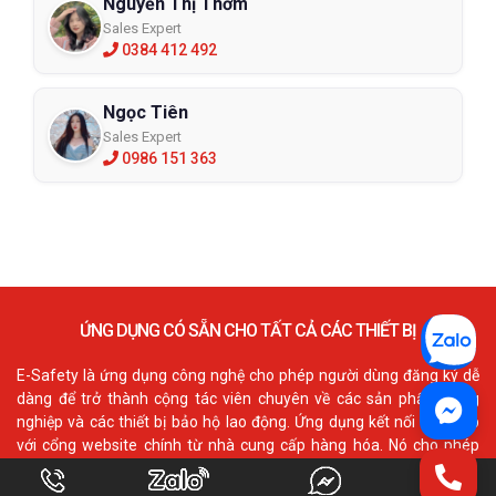
Nguyễn Thị Thơm
Sales Expert
0384 412 492
Ngọc Tiên
Sales Expert
0986 151 363
ỨNG DỤNG CÓ SẴN CHO TẤT CẢ CÁC THIẾT BỊ
E-Safety là ứng dụng công nghệ cho phép người dùng đăng ký dễ
dàng để trở thành cộng tác viên chuyên về các sản phẩm công
nghiệp và các thiết bị bảo hộ lao động. Ứng dụng kết nối trực tiếp
với cổng website chính từ nhà cung cấp hàng hóa. Nó cho phép
người dùng truy cấp đầy đủ các tính năng như danh mục, thông tin
hàng hóa, quản lý số lượng xuất-nhập sản phẩm trong ngày, tháng,