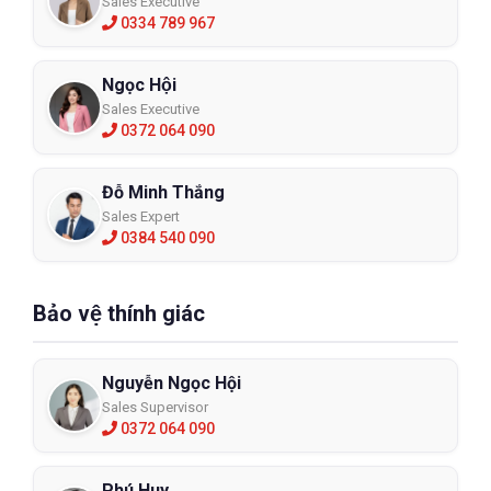
Sales Executive
0334 789 967
Ngọc Hội
Sales Executive
0372 064 090
Đỗ Minh Thắng
Sales Expert
0384 540 090
Bảo vệ thính giác
Nguyễn Ngọc Hội
Sales Supervisor
0372 064 090
Phú Huy