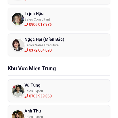
Trịnh Hậu
Sales Consultant
0906 018 986
Ngọc Hội (Miền Bắc)
Senior Sales Executive
0372 064 090
Khu Vực Miền Trung
Vũ Tùng
Sales Expert
0703 939 868
Anh Thư
Sales Expert