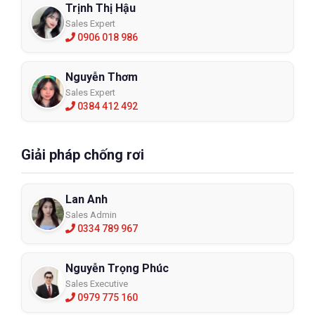
Trịnh Thị Hậu
Sales Expert
0906 018 986
Nguyễn Thơm
Sales Expert
0384 412 492
Giải pháp chống rơi
Lan Anh
Sales Admin
0334 789 967
Nguyễn Trọng Phúc
Sales Executive
0979 775 160