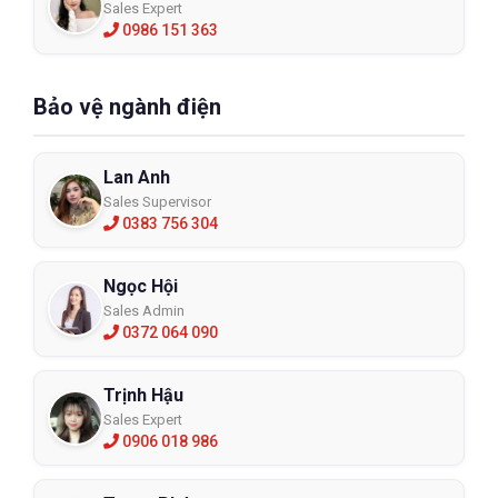
Sales Expert
0986 151 363
Bảo vệ ngành điện
Lan Anh
Sales Supervisor
0383 756 304
Ngọc Hội
Sales Admin
0372 064 090
Trịnh Hậu
Sales Expert
0906 018 986