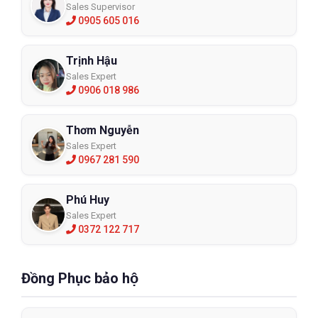
Sales Supervisor
0905 605 016
Trịnh Hậu
Sales Expert
0906 018 986
Thơm Nguyễn
Sales Expert
0967 281 590
Phú Huy
Sales Expert
0372 122 717
Đồng Phục bảo hộ