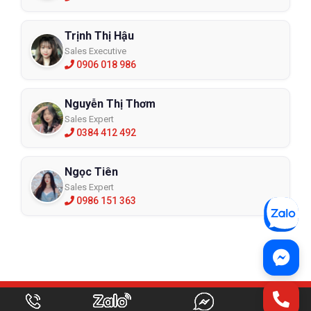
Trịnh Thị Hậu
Sales Executive
0906 018 986
Nguyễn Thị Thơm
Sales Expert
0384 412 492
Ngọc Tiên
Sales Expert
0986 151 363
ỨNG DỤNG CÓ SẴN CHO TẤT CẢ CÁC THIẾT BỊ