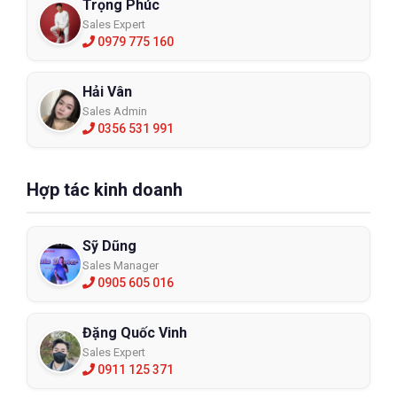
Trọng Phúc
Sales Expert
0979 775 160
Hải Vân
Sales Admin
0356 531 991
Hợp tác kinh doanh
Sỹ Dũng
Sales Manager
0905 605 016
Đặng Quốc Vinh
Sales Expert
0911 125 371