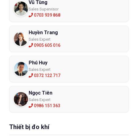
Vũ Tùng
Sales Supervisor
0703 939 868
Huyền Trang
Sales Expert
0905 605 016
Phú Huy
Sales Expert
0372 122 717
Ngọc Tiên
Sales Expert
0986 151 363
Thiết bị đo khí