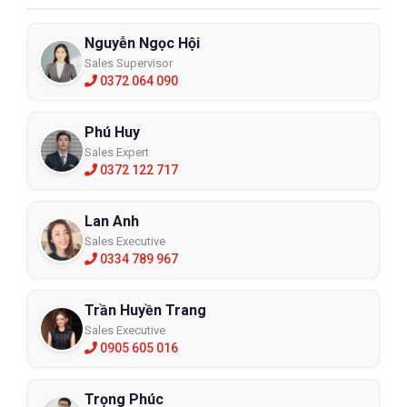
Nguyễn Ngọc Hội
Sales Supervisor
0372 064 090
Phú Huy
Sales Expert
0372 122 717
Lan Anh
Sales Executive
0334 789 967
Trần Huyền Trang
Sales Executive
0905 605 016
Trọng Phúc