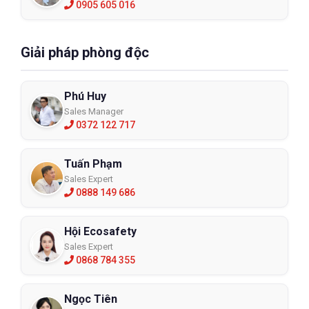
0905 605 016
Giải pháp phòng độc
Phú Huy
Sales Manager
0372 122 717
Tuấn Phạm
Sales Expert
0888 149 686
Hội Ecosafety
Sales Expert
0868 784 355
Ngọc Tiên