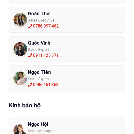
Đoàn Thư
Sales Executive
0786 997 462
Quốc Vinh
Sales Expert
0911 125 371
Ngọc Tiên
Sales Expert
0986 151 363
Kính bảo hộ
Ngọc Hội
Sales Manager