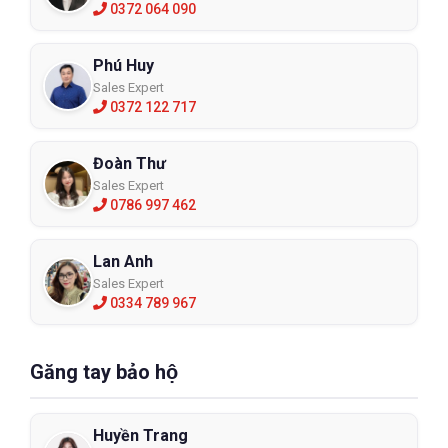
0372 064 090
Phú Huy
Sales Expert
0372 122 717
Đoàn Thư
Sales Expert
0786 997 462
Lan Anh
Sales Expert
0334 789 967
Găng tay bảo hộ
Huyền Trang