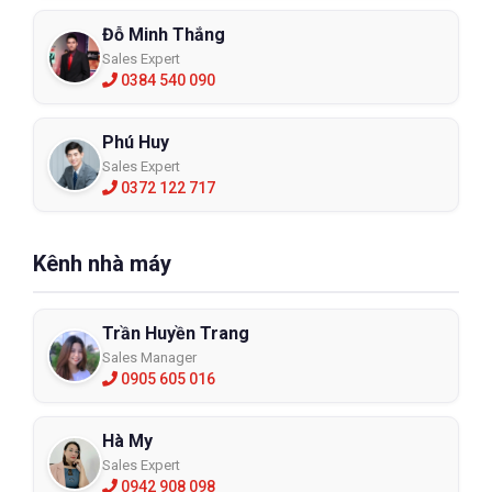
Đỗ Minh Thắng
Sales Expert
0384 540 090
Phú Huy
Sales Expert
0372 122 717
Kênh nhà máy
Trần Huyền Trang
Sales Manager
0905 605 016
Hà My
Sales Expert
0942 908 098