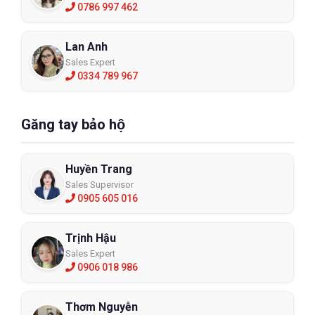
0786 997 462
Lan Anh
Sales Expert
0334 789 967
Găng tay bảo hộ
Huyền Trang
Sales Supervisor
0905 605 016
Trịnh Hậu
Sales Expert
0906 018 986
Thơm Nguyễn