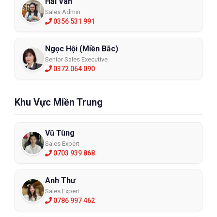
Hải Vân
Sales Admin
0356 531 991
Ngọc Hội (Miền Bắc)
Senior Sales Executive
0372 064 090
Khu Vực Miền Trung
Vũ Tùng
Sales Expert
0703 939 868
Anh Thư
Sales Expert
0786 997 462