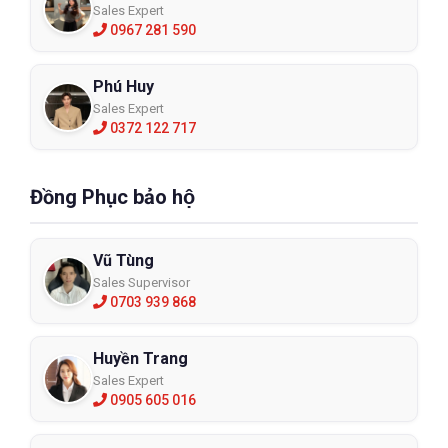
Sales Expert
0967 281 590
Phú Huy
Sales Expert
0372 122 717
Đồng Phục bảo hộ
Vũ Tùng
Sales Supervisor
0703 939 868
Huyền Trang
Sales Expert
0905 605 016