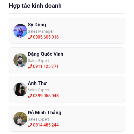
Hợp tác kinh doanh
Sỹ Dũng
Sales Manager
0905 605 016
Đặng Quốc Vinh
Sales Expert
0911 125 371
Anh Thư
Sales Expert
0399 055 048
Đỗ Minh Thắng
Sales Expert
0814 485 244