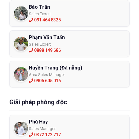
Bảo Trân
Sales Expert
091 464 8325
Phạm Văn Tuấn
Sales Expert
0888 149 686
Huyền Trang (Đà nẵng)
Area Sales Manager
0905 605 016
Giải pháp phòng độc
Phú Huy
Sales Manager
0372 122 717