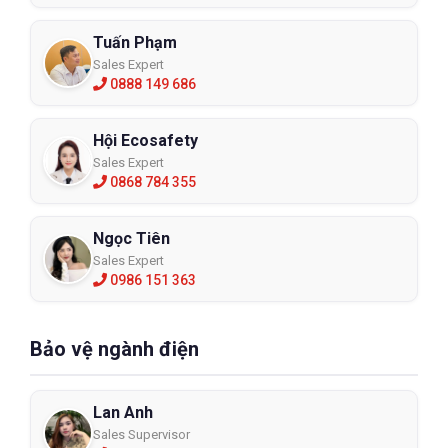
Tuấn Phạm
Sales Expert
0888 149 686
Hội Ecosafety
Sales Expert
0868 784 355
Ngọc Tiên
Sales Expert
0986 151 363
Bảo vệ ngành điện
Lan Anh
Sales Supervisor