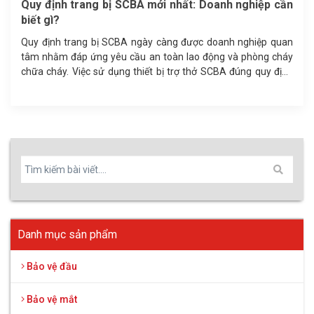
GB2890-2022: Tỷ lệ rò rỉ khí mặt nạ phòng độc là
bao nhiêu?
Độ an toàn của mặt nạ phòng độc không chỉ phụ thuộc vào
phin lọc mà còn ở tỷ lệ rò rỉ khí qua viền mặt nạ. Tiêu chuẩn
GB2890-2022 quy định ngưỡng rò rỉ cho phép và phương pháp
kiểm định độ kín khít, giúp doanh nghiệp lựa chọn thiết bị bảo
hộ hô hấp đạt chuẩn.
Danh mục sản phẩm
Bảo vệ đầu
Bảo vệ mắt