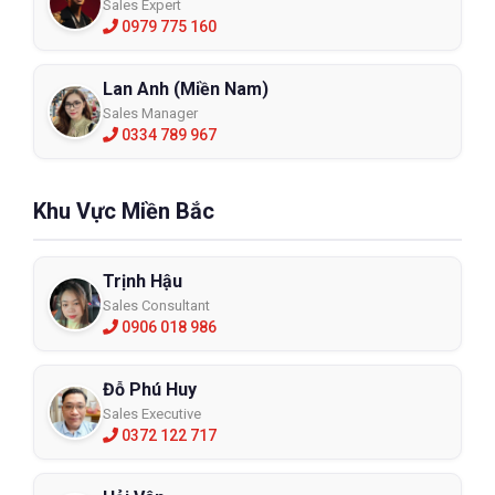
Sales Expert
0979 775 160
Lan Anh (Miền Nam)
Sales Manager
0334 789 967
Khu Vực Miền Bắc
Trịnh Hậu
Sales Consultant
0906 018 986
Đỗ Phú Huy
Sales Executive
0372 122 717