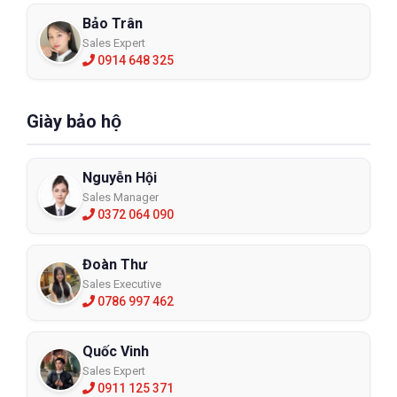
Bảo Trân
Sales Expert
0914 648 325
Giày bảo hộ
Nguyễn Hội
Sales Manager
0372 064 090
Đoàn Thư
Sales Executive
0786 997 462
Quốc Vinh
Sales Expert
0911 125 371