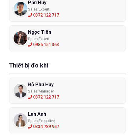
Phú Huy
Sales Expert
0372 122 717
Ngọc Tiên
Sales Expert
0986 151 363
Thiết bị đo khí
Đỗ Phú Huy
Sales Manager
0372 122 717
Lan Anh
Sales Executive
0334 789 967