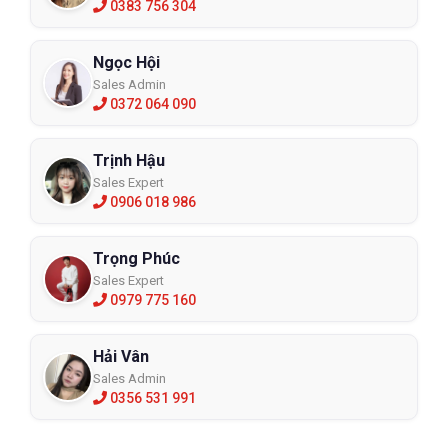
0383 756 304
Ngọc Hội
Sales Admin
0372 064 090
Trịnh Hậu
Sales Expert
0906 018 986
Trọng Phúc
Sales Expert
0979 775 160
Hải Vân
Sales Admin
0356 531 991