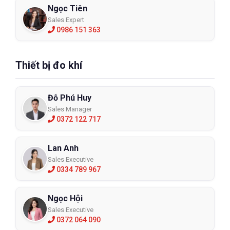
Ngọc Tiên
Sales Expert
0986 151 363
Thiết bị đo khí
Đỗ Phú Huy
Sales Manager
0372 122 717
Lan Anh
Sales Executive
0334 789 967
Ngọc Hội
Sales Executive
0372 064 090