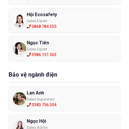
Hội Ecosafety
Sales Expert
0868 784 355
Ngọc Tiên
Sales Expert
0986 151 363
Bảo vệ ngành điện
Lan Anh
Sales Supervisor
0383 756 304
Ngọc Hội
Sales Admin