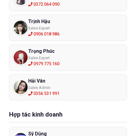
0372 064 090
Trịnh Hậu
Sales Expert
0906 018 986
Trọng Phúc
Sales Expert
0979 775 160
Hải Vân
Sales Admin
0356 531 991
Hợp tác kinh doanh
Sỹ Dũng