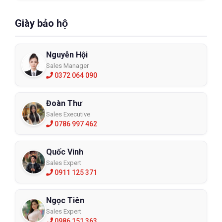
Giày bảo hộ
Nguyễn Hội
Sales Manager
0372 064 090
Đoàn Thư
Sales Executive
0786 997 462
Quốc Vinh
Sales Expert
0911 125 371
Ngọc Tiên
Sales Expert
0986 151 363