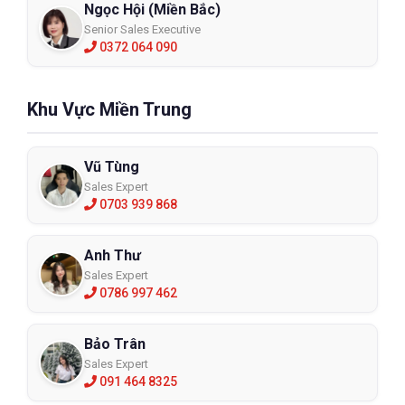
Ngọc Hội (Miền Bắc)
Senior Sales Executive
0372 064 090
Khu Vực Miền Trung
Vũ Tùng
Sales Expert
0703 939 868
Anh Thư
Sales Expert
0786 997 462
Bảo Trân
Sales Expert
091 464 8325