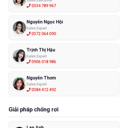
Sales Executive
0334 789 967
Nguyễn Ngọc Hội
Sales Expert
0372 064 090
Trịnh Thị Hậu
Sales Expert
0906 018 986
Nguyễn Thơm
Sales Expert
0384 412 492
Giải pháp chống rơi
Lan Anh