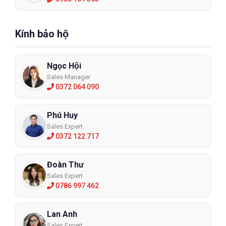
Kính bảo hộ
Ngọc Hội
Sales Manager
0372 064 090
Phú Huy
Sales Expert
0372 122 717
Đoàn Thư
Sales Expert
0786 997 462
Lan Anh
Sales Expert