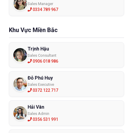
Sales Manager
0334 789 967
Khu Vực Miền Bắc
Trịnh Hậu
Sales Consultant
0906 018 986
Đỗ Phú Huy
Sales Executive
0372 122 717
Hải Vân
Sales Admin
0356 531 991