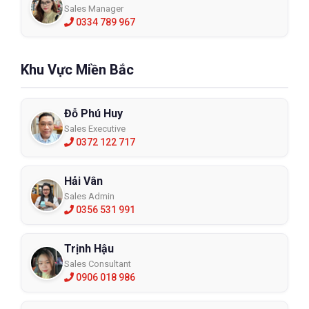
Sales Manager
0334 789 967
Khu Vực Miền Bắc
Đỗ Phú Huy
Sales Executive
0372 122 717
Hải Vân
Sales Admin
0356 531 991
Trịnh Hậu
Sales Consultant
0906 018 986