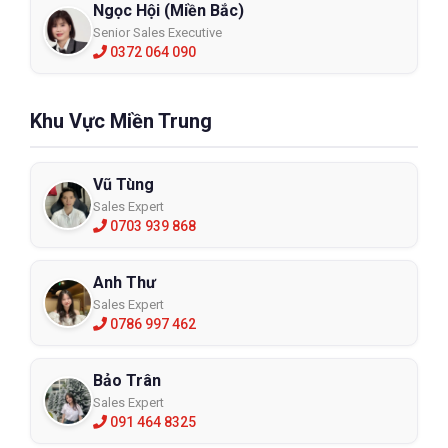
Ngọc Hội (Miền Bắc)
Senior Sales Executive
0372 064 090
Khu Vực Miền Trung
Vũ Tùng
Sales Expert
0703 939 868
Anh Thư
Sales Expert
0786 997 462
Bảo Trân
Sales Expert
091 464 8325