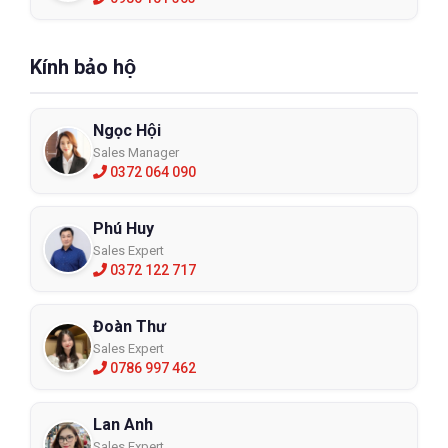
Kính bảo hộ
Ngọc Hội
Sales Manager
0372 064 090
Phú Huy
Sales Expert
0372 122 717
Đoàn Thư
Sales Expert
0786 997 462
Lan Anh
Sales Expert