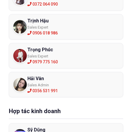
0372 064 090
Trịnh Hậu
Sales Expert
0906 018 986
Trọng Phúc
Sales Expert
0979 775 160
Hải Vân
Sales Admin
0356 531 991
Hợp tác kinh doanh
Sỹ Dũng