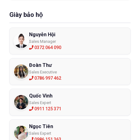
Giày bảo hộ
Nguyễn Hội
Sales Manager
0372 064 090
Đoàn Thư
Sales Executive
0786 997 462
Quốc Vinh
Sales Expert
0911 125 371
Ngọc Tiên
Sales Expert
0986 151 363