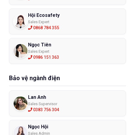
Hội Ecosafety
Sales Expert
0868 784 355
Ngọc Tiên
Sales Expert
0986 151 363
Bảo vệ ngành điện
Lan Anh
Sales Supervisor
0383 756 304
Ngọc Hội
Sales Admin