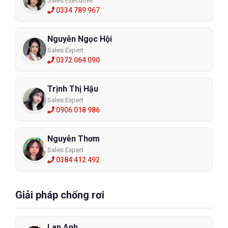
Sales Executive
0334 789 967
Nguyễn Ngọc Hội
Sales Expert
0372 064 090
Trịnh Thị Hậu
Sales Expert
0906 018 986
Nguyễn Thơm
Sales Expert
0384 412 492
Giải pháp chống rơi
Lan Anh