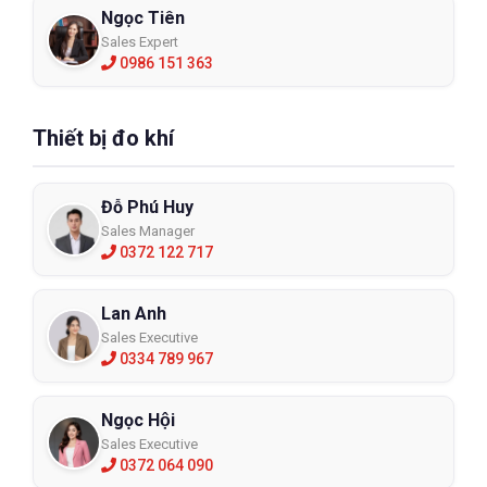
Ngọc Tiên
Sales Expert
0986 151 363
Thiết bị đo khí
Đỗ Phú Huy
Sales Manager
0372 122 717
Lan Anh
Sales Executive
0334 789 967
Ngọc Hội
Sales Executive
0372 064 090