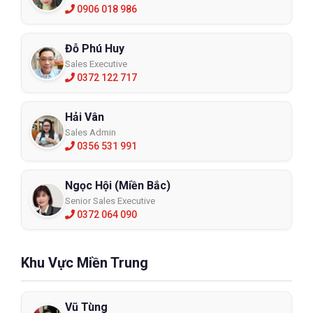
0906 018 986
Đỗ Phú Huy
Sales Executive
0372 122 717
Hải Vân
Sales Admin
0356 531 991
Ngọc Hội (Miền Bắc)
Senior Sales Executive
0372 064 090
Khu Vực Miền Trung
Vũ Tùng