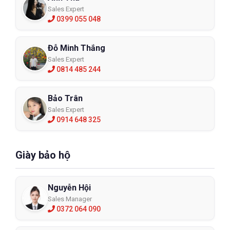
Sales Expert
0399 055 048
Đỗ Minh Thắng
Sales Expert
0814 485 244
Bảo Trân
Sales Expert
0914 648 325
Giày bảo hộ
Nguyễn Hội
Sales Manager
0372 064 090