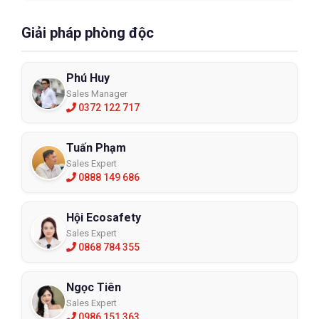
Giải pháp phòng độc
Phú Huy
Sales Manager
0372 122 717
Tuấn Phạm
Sales Expert
0888 149 686
Hội Ecosafety
Sales Expert
0868 784 355
Ngọc Tiên
Sales Expert
0986 151 363