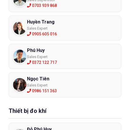
0703 939 868
Huyền Trang
Sales Expert
0905 605 016
Phú Huy
Sales Expert
0372 122 717
Ngọc Tiên
Sales Expert
0986 151 363
Thiết bị đo khí
Đỗ Phú Huy