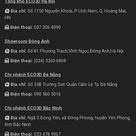
Tổng kho ECO3D Hà Nội
Địa chỉ:
Số 1150 Nguyễn Khoái, P Lĩnh Nam, Q, Hoàng Mai,
HN
Điện thoại:
037 206 4090
Showroom Đông Anh
Địa chỉ:
Số 81 Phương Trạch,Vĩnh Ngọc,Đông Anh,Hà Nội
Điện thoại:
(024) 3260.6868
Chi nhánh ECO3D Đà Nẵng
Địa chỉ:
Số 358 Trường Sơn Quận Cẩm Lệ Tp Đà Nẵng
Điện thoại:
090 560 5016
Chi nhánh ECO3D Bắc Ninh
Địa chỉ:
Ngã 3 Đông Yên, xã Đông PHong, huyện Yên Phong,
tỉnh Bắc Ninh
Điện thoại:
033 478 9967