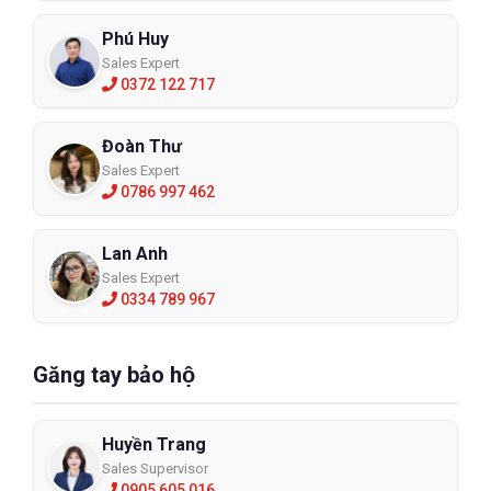
Phú Huy
Sales Expert
0372 122 717
Đoàn Thư
Sales Expert
0786 997 462
Lan Anh
Sales Expert
0334 789 967
Găng tay bảo hộ
Huyền Trang
Sales Supervisor
0905 605 016