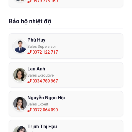
0979 775 160
Bảo hộ nhiệt độ
Phú Huy
Sales Supervisor
0372 122 717
Lan Anh
Sales Executive
0334 789 967
Nguyễn Ngọc Hội
Sales Expert
0372 064 090
Trịnh Thị Hậu