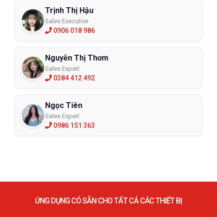
Trịnh Thị Hậu
Sales Executive
0906 018 986
Nguyễn Thị Thơm
Sales Expert
0384 412 492
Ngọc Tiên
Sales Expert
0986 151 363
ỨNG DỤNG CÓ SẴN CHO TẤT CẢ CÁC THIẾT BỊ