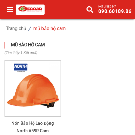
HOTLINE 24/7
090.60189.86
Trang chủ
mũ bảo hộ cam
MŨ BẢO HỘ CAM
(Tìm thấy 1 Kết quả)
Nón Bảo Hộ Lao Động
North A59R Cam