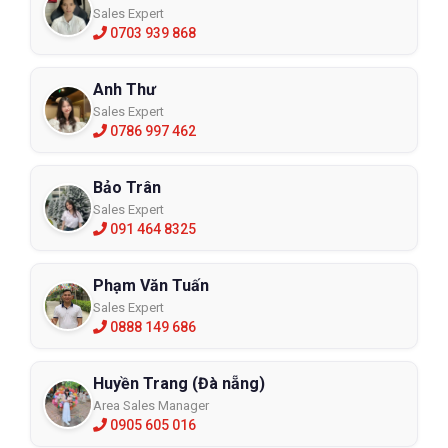
Sales Expert
0703 939 868
Anh Thư
Sales Expert
0786 997 462
Bảo Trân
Sales Expert
091 464 8325
Phạm Văn Tuấn
Sales Expert
0888 149 686
Huyền Trang (Đà nẵng)
Area Sales Manager
0905 605 016