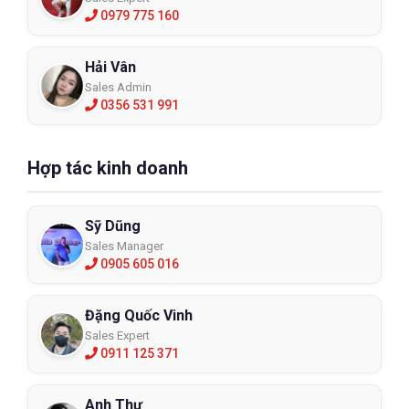
0979 775 160
Hải Vân
Sales Admin
0356 531 991
Hợp tác kinh doanh
Sỹ Dũng
Sales Manager
0905 605 016
Đặng Quốc Vinh
Sales Expert
0911 125 371
Anh Thư