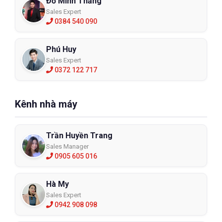
Đỗ Minh Thắng
Sales Expert
0384 540 090
Phú Huy
Sales Expert
0372 122 717
Kênh nhà máy
Trần Huyền Trang
Sales Manager
0905 605 016
Hà My
Sales Expert
0942 908 098