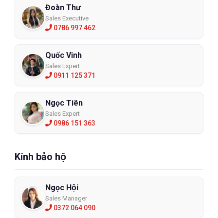
Đoàn Thư
Sales Executive
0786 997 462
Quốc Vinh
Sales Expert
0911 125 371
Ngọc Tiên
Sales Expert
0986 151 363
Kính bảo hộ
Ngọc Hội
Sales Manager
0372 064 090