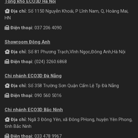
Tổng kho ECO3D Hà Nội
Địa chỉ:
Số 1150 Nguyễn Khoái, P Lĩnh Nam, Q, Hoàng Mai,
HN
Điện thoại:
037 206 4090
Showroom Đông Anh
Địa chỉ:
Số 81 Phương Trạch,Vĩnh Ngọc,Đông Anh,Hà Nội
Điện thoại:
(024) 3260.6868
Chi nhánh ECO3D Đà Nẵng
Địa chỉ:
Số 358 Trường Sơn Quận Cẩm Lệ Tp Đà Nẵng
Điện thoại:
090 560 5016
Chi nhánh ECO3D Bắc Ninh
Địa chỉ:
Ngã 3 Đông Yên, xã Đông PHong, huyện Yên Phong,
tỉnh Bắc Ninh
Điện thoại:
033 478 9967