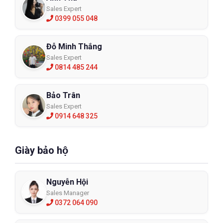
Sales Expert
0399 055 048
Đỗ Minh Thắng
Sales Expert
0814 485 244
Bảo Trân
Sales Expert
0914 648 325
Giày bảo hộ
Nguyễn Hội
Sales Manager
0372 064 090