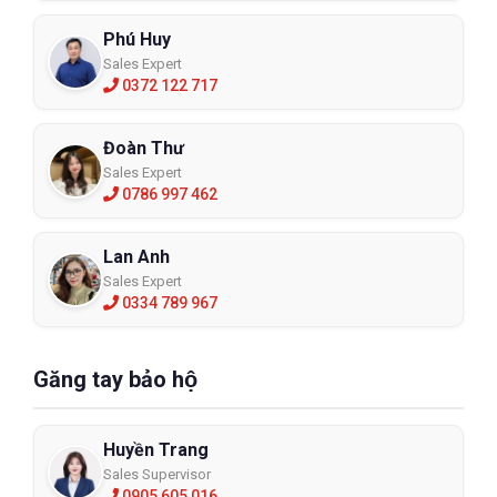
Phú Huy
Sales Expert
0372 122 717
Đoàn Thư
Sales Expert
0786 997 462
Lan Anh
Sales Expert
0334 789 967
Găng tay bảo hộ
Huyền Trang
Sales Supervisor
0905 605 016