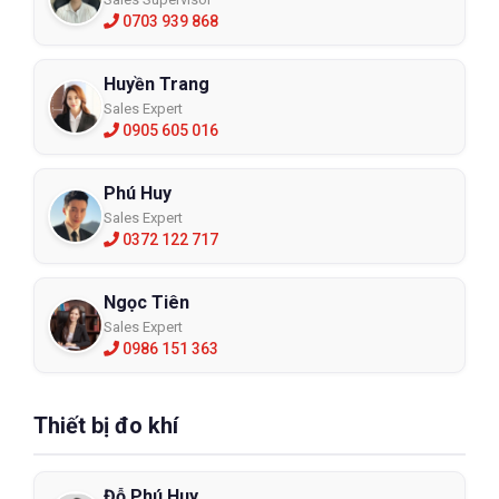
0703 939 868
Huyền Trang
Sales Expert
0905 605 016
Phú Huy
Sales Expert
0372 122 717
Ngọc Tiên
Sales Expert
0986 151 363
Thiết bị đo khí
Đỗ Phú Huy