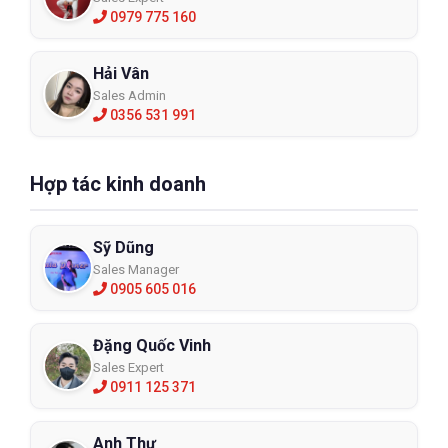
0979 775 160
Hải Vân
Sales Admin
0356 531 991
Hợp tác kinh doanh
Sỹ Dũng
Sales Manager
0905 605 016
Đặng Quốc Vinh
Sales Expert
0911 125 371
Anh Thư