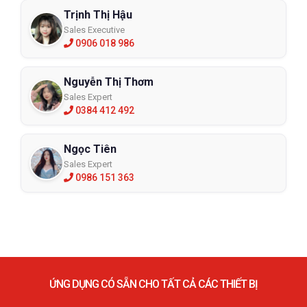
Trịnh Thị Hậu
Sales Executive
0906 018 986
Nguyễn Thị Thơm
Sales Expert
0384 412 492
Ngọc Tiên
Sales Expert
0986 151 363
ỨNG DỤNG CÓ SẴN CHO TẤT CẢ CÁC THIẾT BỊ