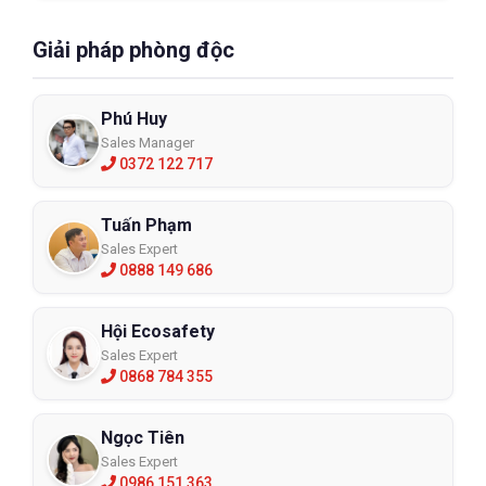
Giải pháp phòng độc
Phú Huy
Sales Manager
0372 122 717
Tuấn Phạm
Sales Expert
0888 149 686
Hội Ecosafety
Sales Expert
0868 784 355
Ngọc Tiên
Sales Expert
0986 151 363