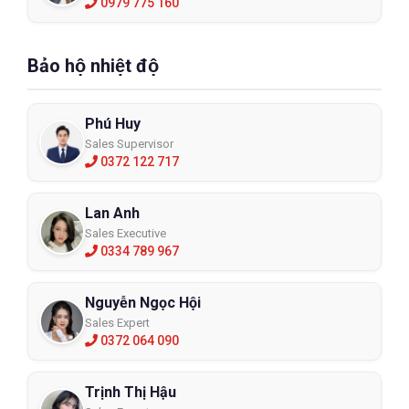
0979 775 160
Bảo hộ nhiệt độ
Phú Huy
Sales Supervisor
0372 122 717
Lan Anh
Sales Executive
0334 789 967
Nguyễn Ngọc Hội
Sales Expert
0372 064 090
Trịnh Thị Hậu