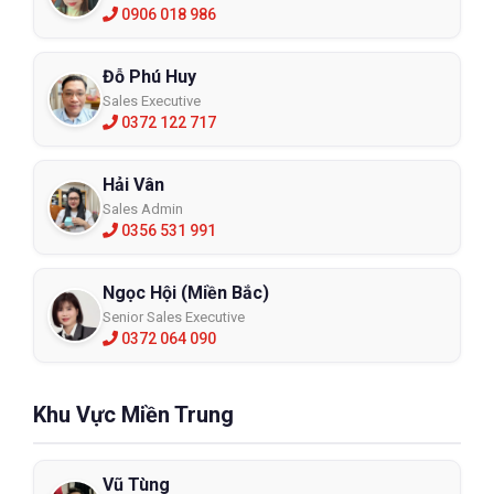
0906 018 986
Đỗ Phú Huy
Sales Executive
0372 122 717
Hải Vân
Sales Admin
0356 531 991
Ngọc Hội (Miền Bắc)
Senior Sales Executive
0372 064 090
Khu Vực Miền Trung
Vũ Tùng