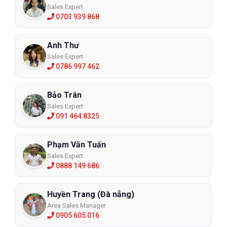
Sales Expert
0703 939 868
Anh Thư
Sales Expert
0786 997 462
Bảo Trân
Sales Expert
091 464 8325
Phạm Văn Tuấn
Sales Expert
0888 149 686
Huyền Trang (Đà nẵng)
Area Sales Manager
0905 605 016