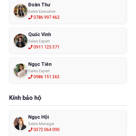
Đoàn Thư
Sales Executive
0786 997 462
Quốc Vinh
Sales Expert
0911 125 371
Ngọc Tiên
Sales Expert
0986 151 363
Kính bảo hộ
Ngọc Hội
Sales Manager
0372 064 090