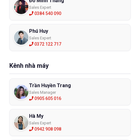
Đỗ Minh Thắng
Sales Expert
0384 540 090
Phú Huy
Sales Expert
0372 122 717
Kênh nhà máy
Trần Huyền Trang
Sales Manager
0905 605 016
Hà My
Sales Expert
0942 908 098