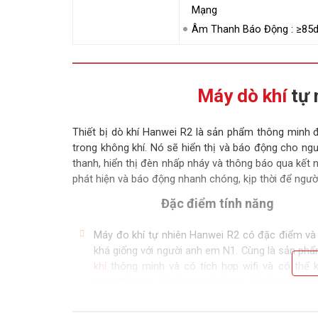
Mạng
Âm Thanh Báo Động : ≥85
Máy dò khí
tự 
Thiết bị dò khí Hanwei R2 là sản phẩm thông minh 
trong không khí. Nó sẽ hiển thị và báo động cho n
thanh, hiển thị đèn nhấp nháy và thông báo qua kết n
phát hiện và báo động nhanh chóng, kịp thời để người 
Đặc điểm tính năng
Máy đo khí tự nhiên Hanwei R2 có đặc điểm và 
khá giống với người anh em N1. Cùng là sản ph
khí
thông minh và có tích hợp wifi và có thể k
smartphone, dễ dàng sử dụng, dễ dàng quản 
quản.
Báo động bằng âm thanh lớn giúp người sử dụ