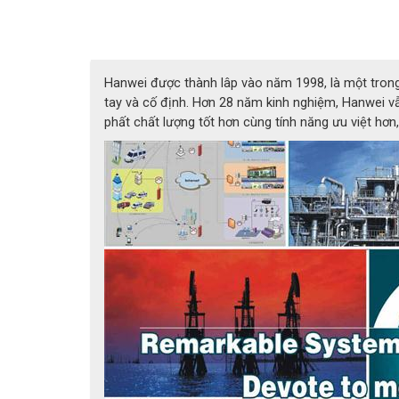
phát hiện tín hiệu báo động dễ dàng đồng thời đ
pháp an toàn để xử lí.
Máy phát hiện khí hanwei
R2 còn có tính năn
thông tin rò rỉ bằng cách phân tích hồ sơ lịch sử.
Hanwei được thành lâp vào năm 1998, là một tron
Thiết bị dò khí hanwei R2 còn có chức năng van 
tay và cố định. Hơn 28 năm kinh nghiệm, Hanwei 
phất chất lượng tốt hơn cùng tính năng ưu việt hơ
Th