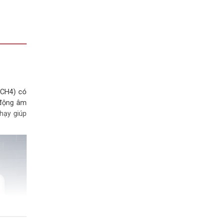
(CH4) có
 động âm
nhạy giúp