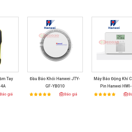
Cầm Tay
Đầu Báo Khói Hanwei JTY-
Máy Báo Động Khí 
-4A
GF-YB010
Pin Hanwei HWI
Báo giá
Báo giá
Bá
100%
100%
Rating:
Rating: