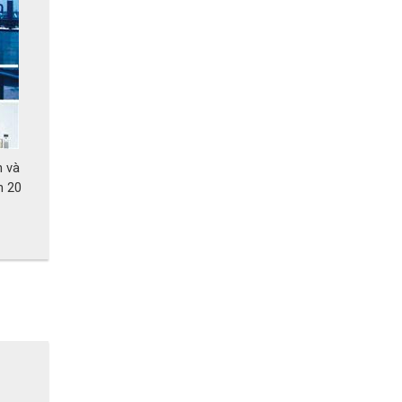
n và
n 20