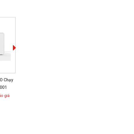
CO Chạy
Màn Hình Đánh Giá Chất
Máy Báo Động Khí CO
-001
Lượng Không Khí
Hanwei KAD
o giá
Báo giá
Báo giá
100%
100%
Rating:
Rating: