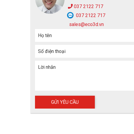
037 2122 717
037 2122 717
sales@eco3d.vn
Họ tên
Số điện thoại
Lời nhắn