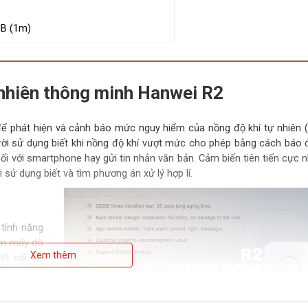
dB (1m)
nhiên thông minh Hanwei R2
để phát hiện và cảnh báo mức nguy hiểm của nồng độ khí tự nhiên 
gười sử dụng biết khi nồng độ khí vượt mức cho phép bằng cách báo
ối với smartphone hay gửi tin nhắn văn bản. Cảm biến tiên tiến cực 
sử dụng biết và tìm phương án xử lý hợp lí.
tính năng
ẩm
máy dò
Xem thêm
ết nối với
lí và bảo
ng có thể