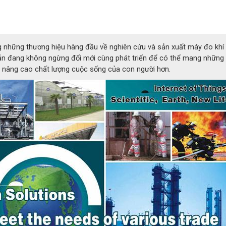
ưa ra giải
g dự đoán
g những thương hiệu hàng đầu về nghiên cứu và sản xuất máy đo kh
chiều ra.
vẫn đang không ngừng đổi mới cùng phát triển để có thể mang những
Ứng dụng và lưu ý khi sử dụng
n, nâng cao chất lượng cuộc sống của con người hơn.
Ứng dụng : Vì là một sản phẩm
máy dò khí
cố đị
với người anh em N1 của mình thì R2 cũng được 
trong những môi trường làm việc sạch sẽ nh
phòng, nhà bếp, căn hộ, trường học, thư viện, kh
canteen ...v...v...
Lưu ý khi sử dụng : R2 không phù hợp với n
trường làm việc bụi bẩn hay quá khắc nghiệt, 
bảo quản sạch sẽ, mang đến nhà phân phối khi p
máy bị lỗi lầm hay hỏng hóc.
ông số kỹ thuật