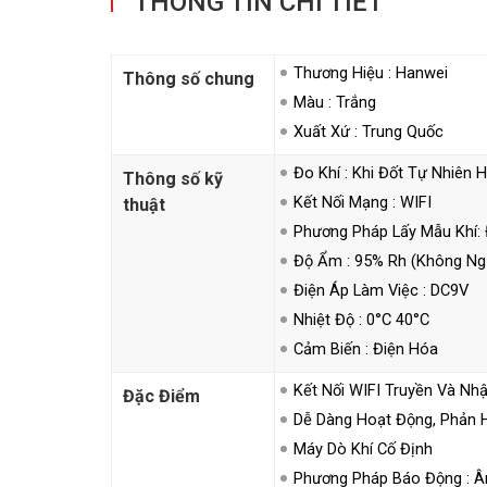
THÔNG TIN CHI TIẾT
Thương Hiệu : Hanwei
Thông số chung
Màu : Trắng
Xuất Xứ : Trung Quốc
Đo Khí : Khi Đốt Tự Nhiên
Thông số kỹ
Kết Nối Mạng : WIFI
thuật
Phương Pháp Lấy Mẫu Khí:
Độ Ẩm : 95% Rh (không Ng
Điện Áp Làm Việc : DC9V
Nhiệt Độ : 0°C 40°C
Cảm Biến : Điện Hóa
Kết Nối WIFI Truyền Và Nhậ
Đặc Điểm
Dễ Dàng Hoạt Động, Phản H
Máy Dò Khí Cố Định
Phương Pháp Báo Động : Â