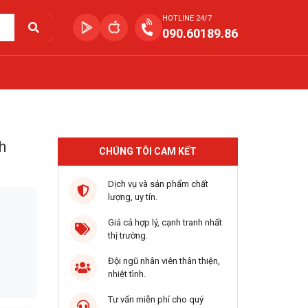
HOTLINE 24/7
090.60189.86
h
CHÚNG TÔI CAM KẾT
Dịch vụ và sản phẩm chất
lượng, uy tín.
Giá cả hợp lý, cạnh tranh nhất
thị trường.
Đội ngũ nhân viên thân thiện,
nhiệt tình.
Tư vấn miễn phí cho quý