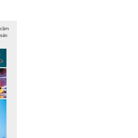
í cầm
 sản
nh giống
ứng dụng
ư : văn
ách sạn,
hững môi
cần được
hát hiện