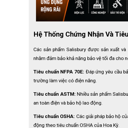
Sự kết hợp giữa Latex và cao su tự nhiên giú
trọng khi làm việc trong điều kiện ẩm ướt, nơi
được độ co giãn tốt và không bị giòn gãy theo 
Dù là dòng 
ủng cách điện cao thế
 có độ dày
Hệ Thống Chứng Nhận Và Tiê
đặc biệt. Thiết kế này giúp người sử dụng cả
tình trạng mỏi chân khi phải làm việc liên tục t
Các sản phẩm Salisbury được sản xuất và 
Phần đế được thiết kế với các rãnh sâu, tăng
nhằm đảm bảo khả năng bảo vệ tối đa cho n
tại các công trường. Cấu trúc đế bền bỉ gi
nghiệp.
Tiêu chuẩn NFPA 70E:
 Đáp ứng yêu cầu bả
trường làm việc có điện năng.
Tiêu chuẩn ASTM:
 Nhiều sản phẩm Salisb
an toàn điện và bảo hộ lao động.
Tiêu chuẩn OSHA:
 Các giải pháp bảo hộ củ
động theo tiêu chuẩn OSHA của Hoa Kỳ.