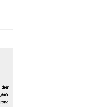
 điện 
hiên 
ượng, 