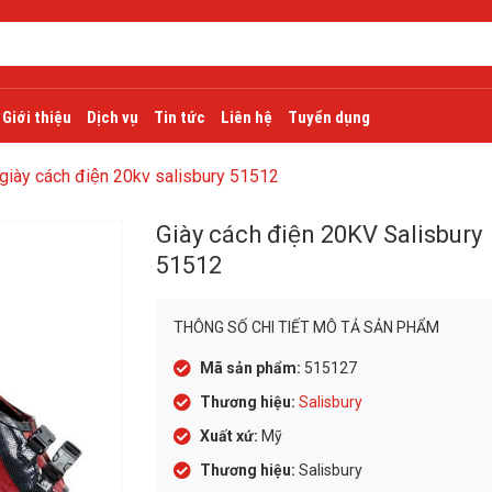
Giới thiệu
Dịch vụ
Tin tức
Liên hệ
Tuyển dụng
giày cách điện 20kv salisbury 51512
Giày cách điện 20KV Salisbury
51512
THÔNG SỐ CHI TIẾT MÔ TẢ SẢN PHẨM
Mã sản phẩm:
515127
Thương hiệu:
Salisbury
Xuất xứ:
Mỹ
Thương hiệu:
Salisbury