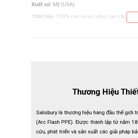
Xuất xứ:
 Mỹ (USA)
Chất liệu:
 100% cao su và Latex cao cấp
Khả năng cách điện:
 20kV
Khối lượng:
 2,8kg
Tiêu chuẩn chất lượng:
 ASTM F1116, ASTM
Cấu tạo:
 Đúc nhiều lớp, đế chống trượt
Thương Hiệu Thiế
Salisbury là thương hiệu hàng đầu thế giới t
(Arc Flash PPE). Được thành lập từ năm 18
cứu, phát triển và sản xuất các giải pháp b