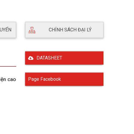
HUYỂN
CHÍNH SÁCH ĐẠI LÝ
DATASHEET
ện cao 
Page Facebook