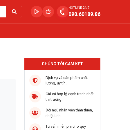
HOTLINE 24/7
090.60189.86
CHÚNG TÔI CAM KẾT
Dịch vụ và sản phẩm chất
lượng, uy tín.
Giá cả hợp lý, cạnh tranh nhất
thị trường.
Đội ngũ nhân viên thân thiện,
nhiệt tình.
Tư vấn miễn phí cho quý