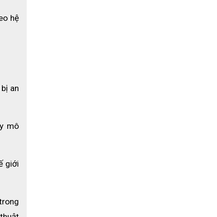
eo hệ 
bị an 
y mô 
giới 
rong 
thuật 