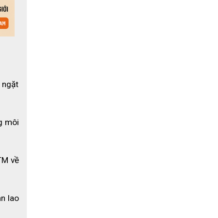
ỳ quan 
hẩm giữ 
 xử lý 
 thiểu 
ngặt 
 gồ gề 
g công 
 môi 
M về 
n lao 