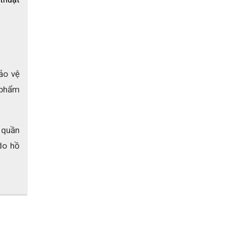
o vệ 
 phẩm 
quần 
o hồ 