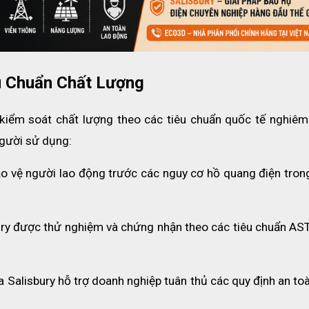
p đôi giày có khả năng kháng nước tuyệt đối. Điều này cực k
 nguy cơ rò rỉ điện tăng cao. Chất liệu này cũng giúp sản p
thời gian.
 lớn, nhưng Salisbury 51512 sở hữu cấu trúc nhiều lớp được
u Chuẩn Chất Lượng
m thấy mềm mại, linh hoạt trong từng bước di chuyển, giảm
rong nhiều giờ.
kiểm soát chất lượng theo các tiêu chuẩn quốc tế nghiêm 
 cường độ bám dính trên các bề mặt trơn trượt hoặc địa hình
gười sử dụng:
úp sản phẩm chịu được sự mài mòn mạnh mẽ trong môi trườn
o vệ người lao động trước các nguy cơ hồ quang điện trong
ury được thử nghiệm và chứng nhận theo các tiêu chuẩn AST
a Salisbury hỗ trợ doanh nghiệp tuân thủ các quy định an toà