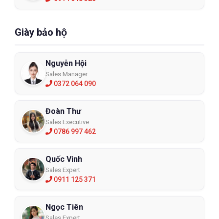
Giày bảo hộ
Nguyễn Hội
Sales Manager
0372 064 090
Đoàn Thư
Sales Executive
0786 997 462
Quốc Vinh
Sales Expert
0911 125 371
Ngọc Tiên
Sales Expert