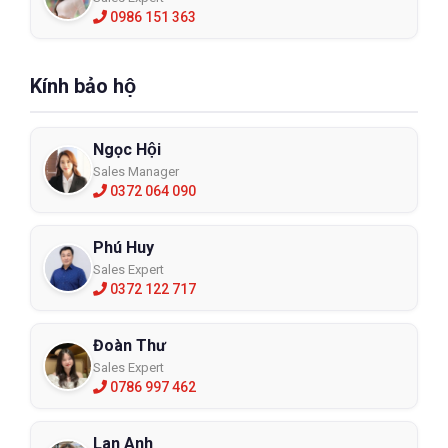
0986 151 363
Kính bảo hộ
Ngọc Hội
Sales Manager
0372 064 090
Phú Huy
Sales Expert
0372 122 717
Đoàn Thư
Sales Expert
0786 997 462
Lan Anh