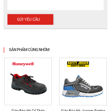
SẢN PHẨM CÙNG NHÓM
Giày Bào Hộ Cổ Thấp
Giày Bảo Hộ Jogger Raptor