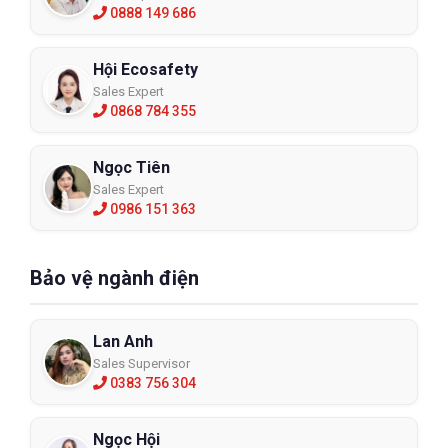
0888 149 686
Hội Ecosafety
Sales Expert
0868 784 355
Ngọc Tiên
Sales Expert
0986 151 363
Bảo vệ ngành điện
Lan Anh
Sales Supervisor
0383 756 304
Ngọc Hội