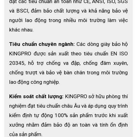
đạt các tiêu chuẩn an toàn như CE, ANSI, ISO, SGS 
thời gian dài.
và BSCI, đảm bảo chất lượng và khả năng bảo vệ 
Tính năng nổi bật của giày bảo hộ
người lao động trong nhiều môi trường làm việc 
KingPro SPICA S110
khác nhau. 
- Giày bảo hộ thoáng khí – thoải mái cả ngày dài: Thiết kế
vải
Tiêu chuẩn chuyên ngành:
 Các dòng giày bảo hộ 
dệt bay thoáng khí
giúp giảm nóng, giảm mồ hôi, phù hợp cho
môi trường làm việc nóng hoặc vận động nhiều.
KINGPRO được sản xuất theo tiêu chuẩn EN ISO 
- Chống va đập với mũi thép tiêu chuẩn: Bảo vệ bàn chân khỏi
20345, hỗ trợ chống va đập, chống đâm xuyên, 
các rủi ro va đập từ vật nặng, đảm bảo an toàn trong môi
chống trượt và bảo vệ bàn chân trong môi trường 
trường công nghiệp.
lao động công nghiệp. 
- Chống đâm xuyên với Kevlar 3.0: Tấm lót Kevlar cao cấp giúp
ngăn chặn vật sắc nhọn xuyên qua đế giày, tăng độ an toàn khi
Kiểm soát chất lượng:
 KINGPRO sở hữu phòng thí 
làm việc.
nghiệm đạt tiêu chuẩn châu Âu và áp dụng quy trình 
- Đế PU bám nền tốt – chống trơn trượt: Đế ngoài làm từ PU bền
chắc, tăng độ bám trên nhiều bề mặt khác nhau, hạn chế trơn
kiểm định tự động 100% sản phẩm trước khi xuất 
trượt.
xưởng nhằm đảm bảo độ an toàn và tính ổn định 
- Êm ái khi di chuyển: Đế lót bọt biển đàn hồi cao giúp giảm áp
của sản phẩm. 
lực lên bàn chân, hỗ trợ di chuyển linh hoạt.