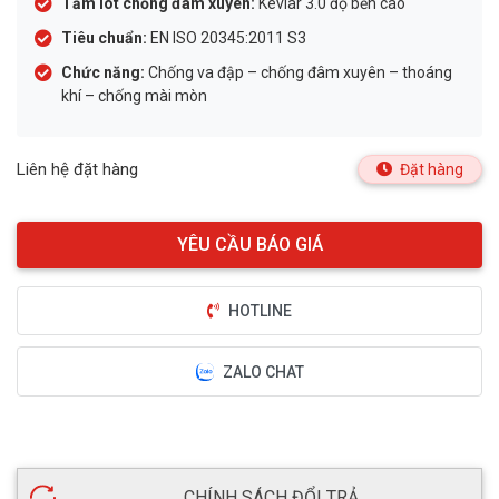
Tấm lót chống đâm xuyên:
Kevlar 3.0 độ bền cao
Tiêu chuẩn:
EN ISO 20345:2011 S3
Chức năng:
Chống va đập – chống đâm xuyên – thoáng
khí – chống mài mòn
Liên hệ đặt hàng
Đặt hàng
HOTLINE
ZALO CHAT
CHÍNH SÁCH ĐỔI TRẢ