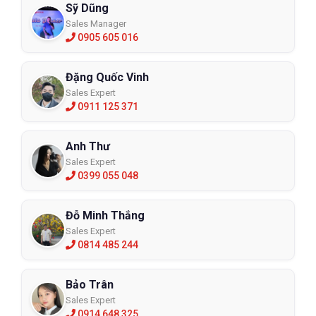
Sỹ Dũng
Sales Manager
0905 605 016
Đặng Quốc Vinh
Sales Expert
0911 125 371
Anh Thư
Sales Expert
0399 055 048
Đỗ Minh Thắng
Sales Expert
0814 485 244
Bảo Trân
Sales Expert
0914 648 325