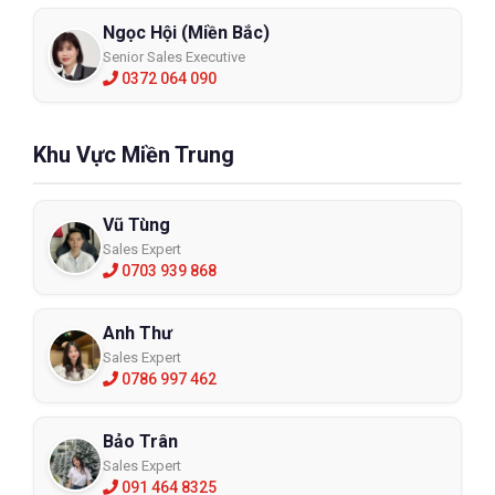
Ngọc Hội (Miền Bắc)
Senior Sales Executive
0372 064 090
Khu Vực Miền Trung
Vũ Tùng
Sales Expert
0703 939 868
Anh Thư
Sales Expert
0786 997 462
Bảo Trân
Sales Expert
091 464 8325