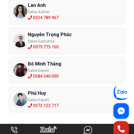
Lan Anh
Sales Admin
0334 789 967
Nguyễn Trọng Phúc
Sales Executive
0979 775 160
Đỗ Minh Thắng
Sales Expert
0384 540 090
Phú Huy
Sales Expert
0372 122 717
Kênh nhà máy