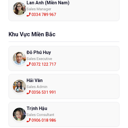
Lan Anh (Miền Nam)
Sales Manager
0334 789 967
Khu Vực Miền Bắc
Đỗ Phú Huy
Sales Executive
0372 122 717
Hải Vân
Sales Admin
0356 531 991
Trịnh Hậu
Sales Consultant
0906 018 986