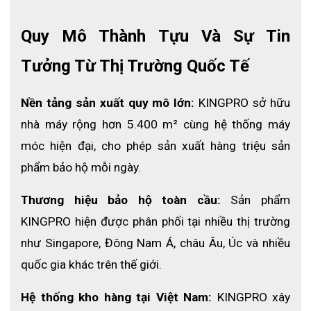
- Chống mài mòn – tăng tuổi thọ sản phẩm: Lớp lót và chất liệu
Quy Mô Thành Tựu Và Sự Tin 
giày được thiết kế bền bỉ, phù hợp sử dụng lâu dài trong môi
trường khắc nghiệt.
Tưởng Từ Thị Trường Quốc Tế
Ứng dụng thực tế
Giày bảo hộ KingPro SPICA S110
được sử dụng rộng rãi trong
Nền tảng sản xuất quy mô lớn:
 KINGPRO sở hữu 
nhiều ngành nghề nhờ khả năng giày bảo hộ thoáng khí và bảo
nhà máy rộng hơn 5.400 m² cùng hệ thống máy 
vệ toàn diện:
móc hiện đại, cho phép sản xuất hàng triệu sản 
- Công trình xây dựng
phẩm bảo hộ mỗi ngày. 
- Nhà máy sản xuất công nghiệp
- Xưởng cơ khí, gia công kim loại
Thương hiệu bảo hộ toàn cầu:
 Sản phẩm 
- Kho vận và logistics
KINGPRO hiện được phân phối tại nhiều thị trường 
- Ngành điện – điện tử
như Singapore, Đông Nam Á, châu Âu, Úc và nhiều 
- Công việc ngoài trời
quốc gia khác trên thế giới. 
Sản phẩm đặc biệt phù hợp cho những công việc cần di chuyển
Hệ thống kho hàng tại Việt Nam:
 KINGPRO xây 
nhiều, môi trường nóng hoặc yêu cầu giày nhẹ, thoải mái.