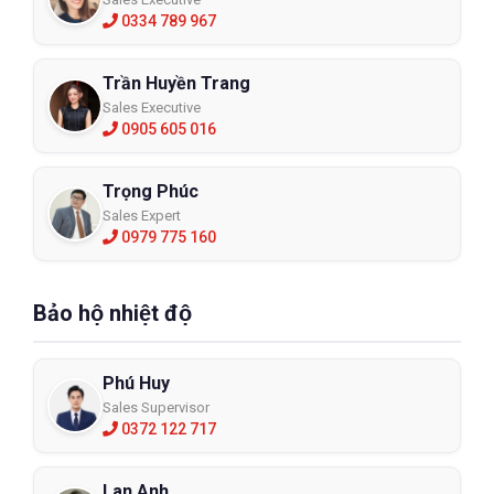
0334 789 967
Trần Huyền Trang
Sales Executive
0905 605 016
Trọng Phúc
Sales Expert
0979 775 160
Bảo hộ nhiệt độ
Phú Huy
Sales Supervisor
0372 122 717
Lan Anh