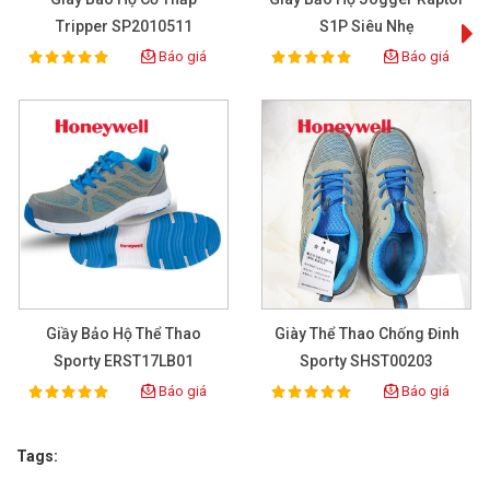
Tripper SP2010511
S1P Siêu Nhẹ
Báo giá
Báo giá
100%
100%
Rating:
Rating:
Giầy Bảo Hộ Thể Thao
Giày Thể Thao Chống Đinh
Sporty ERST17LB01
Sporty SHST00203
Báo giá
Báo giá
100%
100%
Rating:
Rating:
Tags: