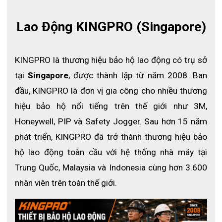
Lao Động KINGPRO (Singapore)
THÔNG SỐ SẢN PHẨM
Tên sản phẩm:
Giày bảo hộ KingPro SPICA thoáng khí S110
KINGPRO là thương hiệu bảo hộ lao động có trụ sở 
Mã sản phẩm:
S110
tại 
Singapore
, được thành lập từ năm 2008. Ban 
Thương hiệu:
KingPro
đầu, KINGPRO là đơn vị gia công cho nhiều thương 
Màu sắc:
Xanh đen
hiệu bảo hộ nổi tiếng trên thế giới như 3M, 
Chất liệu thân giày:
Vải dệt bay thoáng khí – siêu bền
Honeywell, PIP và Safety Jogger. Sau hơn 15 năm 
Lớp lót:
Chất liệu chống mài mòn cao cấp
phát triển, KINGPRO đã trở thành thương hiệu bảo 
Đế ngoài:
PU bền chắc – bám nền tốt
hộ lao động toàn cầu với hệ thống nhà máy tại 
Đế lót trong:
Bọt biển đàn hồi cao, hỗ trợ di chuyển êm ái
Trung Quốc, Malaysia và Indonesia cùng hơn 3.600 
Mũi giày:
Mũi thép tiêu chuẩn chống va đập
nhân viên trên toàn thế giới. 
Tấm lót chống đâm xuyên:
Kevlar 3.0 độ bền cao
Tiêu chuẩn:
EN ISO 20345:2011 S3