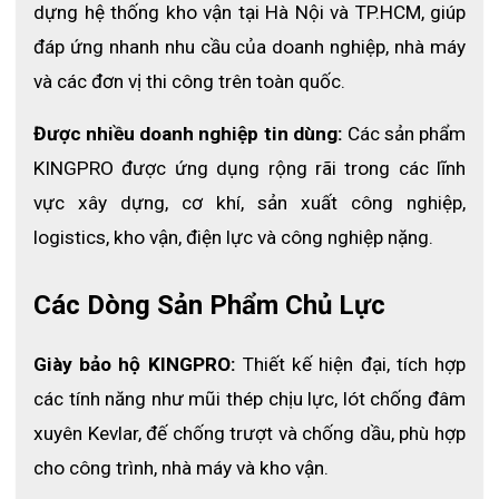
dựng hệ thống kho vận tại Hà Nội và TP.HCM, giúp 
ĐỊA CHỈ TIN CẬY MUA BẢO HỘ LAO
đáp ứng nhanh nhu cầu của doanh nghiệp, nhà máy 
ĐỘNG TRÊN TOÀN QUỐC
và các đơn vị thi công trên toàn quốc. 
Bảo hộ lao động ECO3D hiện là một trong những đơn vị uy tín
Được nhiều doanh nghiệp tin dùng:
 Các sản phẩm 
trên toàn quốc trong lĩnh vực cung cấp thiết bị bảo hộ lao động
chính hãng. ECO3D chuyên phân phối các sản phẩm như kính
KINGPRO được ứng dụng rộng rãi trong các lĩnh 
bảo hộ KingPro, giày bảo hộ, găng tay bảo hộ, mũ bảo hộ và các
vực xây dựng, cơ khí, sản xuất công nghiệp, 
thiết bị an toàn lao động đạt chuẩn, phục vụ cho nhà máy, công
trình và doanh nghiệp sản xuất.
logistics, kho vận, điện lực và công nghiệp nặng.
ECO3D cam kết cung cấp sản phẩm chính hãng – chất lượng
cao – nguồn gốc rõ ràng, giúp khách hàng yên tâm khi sử dụng.
Các Dòng Sản Phẩm Chủ Lực
Bảo hộ ECO3D – Cam kết hàng thật – Bảo hành thật – Tư
vấn tận tâm.
Giày bảo hộ KINGPRO:
 Thiết kế hiện đại, tích hợp 
Website:
https://eco3d.vn
các tính năng như mũi thép chịu lực, lót chống đâm 
Hotline:
098 333 0380
xuyên Kevlar, đế chống trượt và chống dầu, phù hợp 
Fanpage:
https://www.facebook.com/baohodienECO3D
cho công trình, nhà máy và kho vận. 