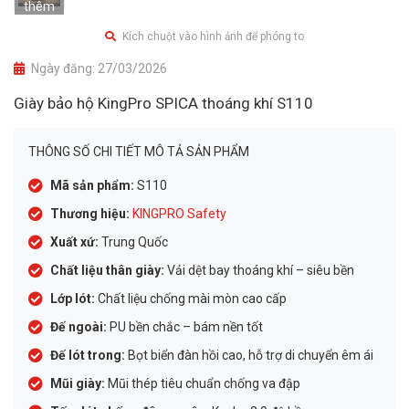
thêm
Kích chuột vào hình ảnh để phóng to
Ngày đăng:
27/03/2026
Giày bảo hộ KingPro SPICA thoáng khí S110
THÔNG SỐ CHI TIẾT MÔ TẢ SẢN PHẨM
Mã sản phẩm:
S110
Thương hiệu:
KINGPRO Safety
Xuất xứ:
Trung Quốc
Chất liệu thân giày:
Vải dệt bay thoáng khí – siêu bền
Lớp lót:
Chất liệu chống mài mòn cao cấp
Đế ngoài:
PU bền chắc – bám nền tốt
Đế lót trong:
Bọt biển đàn hồi cao, hỗ trợ di chuyển êm ái
Mũi giày:
Mũi thép tiêu chuẩn chống va đập