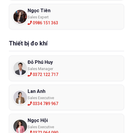
Ngọc Tiên
Sales Expert
0986 151 363
Thiết bị đo khí
Đỗ Phú Huy
Sales Manager
0372 122 717
Lan Anh
Sales Executive
0334 789 967
Ngọc Hội
Sales Executive
0372 064 090