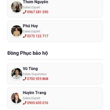
Thơm Nguyễn
Sales Expert
0967 281 590
Phú Huy
Sales Expert
0372 122 717
Đồng Phục bảo hộ
Vũ Tùng
Sales Supervisor
0703 939 868
Huyền Trang
Sales Expert
0905 605 016