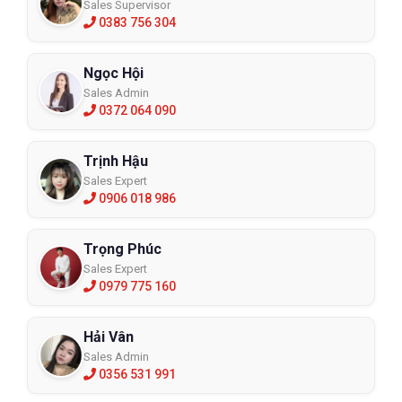
Sales Supervisor
0383 756 304
Ngọc Hội
Sales Admin
0372 064 090
Trịnh Hậu
Sales Expert
0906 018 986
Trọng Phúc
Sales Expert
0979 775 160
Hải Vân
Sales Admin
0356 531 991