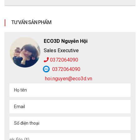
TƯ VẤN SẢN PHẨM
ECO3D Nguyễn Hội
Sales Executive
0372064090
0372064090
hoi.nguyen@eco3d.vn
Họ tên
Email
Số điện thoại