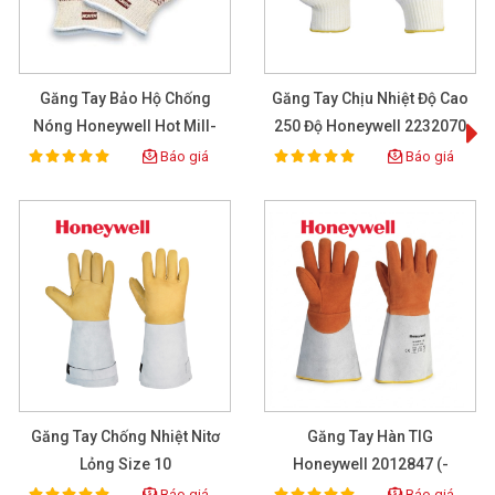
Găng Tay Bảo Hộ Chống
Găng Tay Chịu Nhiệt Độ Cao
G
Nóng Honeywell Hot Mill-
250 Độ Honeywell 2232070
51-7147SP
Báo giá
Báo giá
100%
100%
Rating:
Rating:
Găng Tay Chống Nhiệt Nitơ
Găng Tay Hàn TIG
Ố
Lỏng Size 10
Honeywell 2012847 (-
170°C -> 300°C)
Báo giá
Báo giá