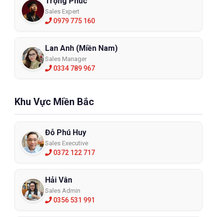
Trọng Phúc
Sales Expert
0979 775 160
Lan Anh (Miền Nam)
Sales Manager
0334 789 967
Khu Vực Miền Bắc
Đỗ Phú Huy
Sales Executive
0372 122 717
Hải Vân
Sales Admin
0356 531 991