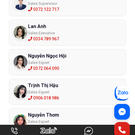
Sales Supervisor
0372 122 717
Lan Anh
Sales Executive
0334 789 967
Nguyễn Ngọc Hội
Sales Expert
0372 064 090
Trịnh Thị Hậu
Sales Expert
0906 018 986
Nguyễn Thơm
Sales Expert
0384 412 492