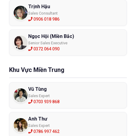
Trịnh Hậu
Sales Consultant
0906 018 986
Ngọc Hội (Miền Bắc)
Senior Sales Executive
0372 064 090
Khu Vực Miền Trung
Vũ Tùng
Sales Expert
0703 939 868
Anh Thư
Sales Expert
0786 997 462