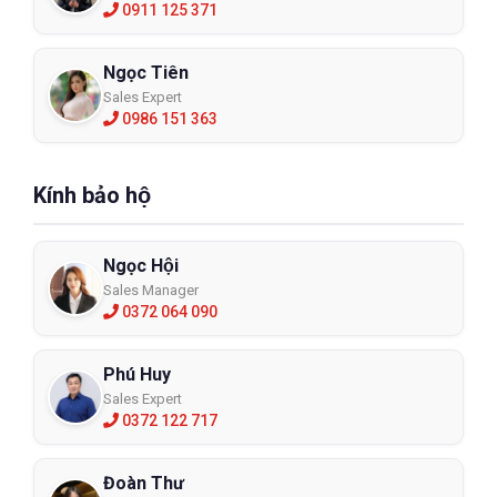
0911 125 371
Ngọc Tiên
Sales Expert
0986 151 363
Kính bảo hộ
Ngọc Hội
Sales Manager
0372 064 090
Phú Huy
Sales Expert
0372 122 717
Đoàn Thư