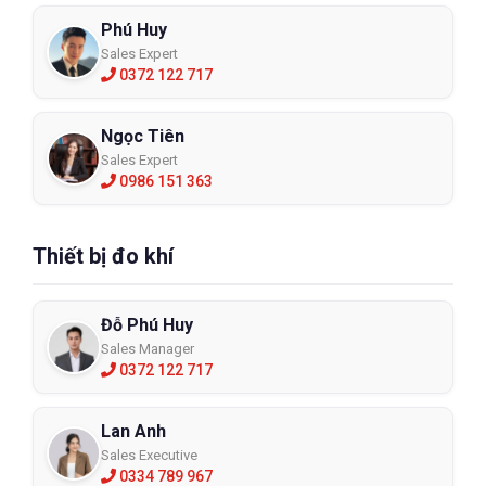
Phú Huy
Sales Expert
0372 122 717
Ngọc Tiên
Sales Expert
0986 151 363
Thiết bị đo khí
Đỗ Phú Huy
Sales Manager
0372 122 717
Lan Anh
Sales Executive
0334 789 967