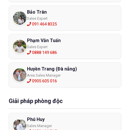
Bảo Trân
Sales Expert
091 464 8325
Phạm Văn Tuấn
Sales Expert
0888 149 686
Huyền Trang (Đà nẵng)
Area Sales Manager
0905 605 016
Giải pháp phòng độc
Phú Huy
Sales Manager