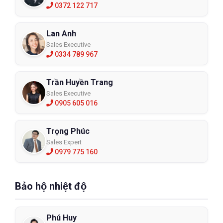
0372 122 717
Lan Anh
Sales Executive
0334 789 967
Trần Huyền Trang
Sales Executive
0905 605 016
Trọng Phúc
Sales Expert
0979 775 160
Bảo hộ nhiệt độ
Phú Huy