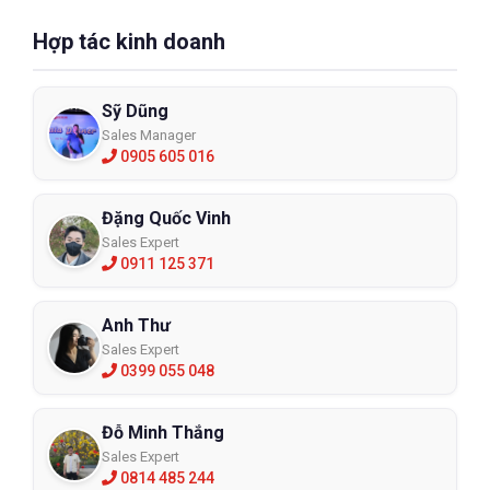
Hợp tác kinh doanh
Sỹ Dũng
Sales Manager
0905 605 016
Đặng Quốc Vinh
Sales Expert
0911 125 371
Anh Thư
Sales Expert
0399 055 048
Đỗ Minh Thắng
Sales Expert
0814 485 244