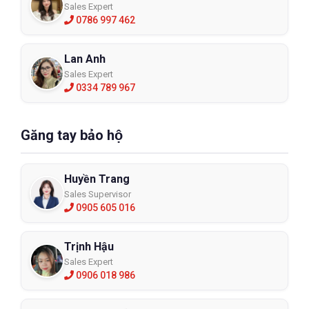
Sales Expert
0786 997 462
Lan Anh
Sales Expert
0334 789 967
Găng tay bảo hộ
Huyền Trang
Sales Supervisor
0905 605 016
Trịnh Hậu
Sales Expert
0906 018 986