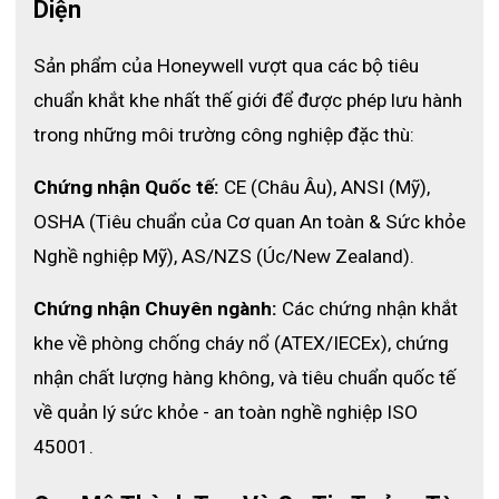
Diện
càng tốt.
Sản phẩm của Honeywell vượt qua các bộ tiêu 
chuẩn khắt khe nhất thế giới để được phép lưu hành 
trong những môi trường công nghiệp đặc thù:
Chứng nhận Quốc tế:
 CE (Châu Âu), ANSI (Mỹ), 
OSHA (Tiêu chuẩn của Cơ quan An toàn & Sức khỏe 
Nghề nghiệp Mỹ), AS/NZS (Úc/New Zealand).
Chứng nhận Chuyên ngành:
 Các chứng nhận khắt 
Ở đây găng tay Honeywell 2012843 đạt tiêu chuẩn 407: 41324X
khe về phòng chống cháy nổ (ATEX/IECEx), chứng 
Chất liệu chịu nhiệt
nhận chất lượng hàng không, và tiêu chuẩn quốc tế 
Honeywell 2012843 được làm bằng da bò có khả năng chống
về quản lý sức khỏe - an toàn nghề nghiệp ISO 
chịu nhiệt tốt. Ngoài ra, găng tay hàn chịu nhiệt còn bảo vệ
45001.
người tiêu dùng các tác nhân như: cháy, tiếp xúc nhiệt, sức nóng
đối lưu, bức xạ nhiệt và sự nóng chảy của các kim loại nhỏ. Với