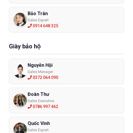
Bảo Trân
Sales Expert
0914 648 325
Giày bảo hộ
Nguyễn Hội
Sales Manager
0372 064 090
Đoàn Thư
Sales Executive
0786 997 462
Quốc Vinh
Sales Expert