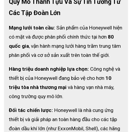
Quy Mô Thành Tựu Và Sự Tin Tưởng Từ 
độ bền cao của lớp da, người sử dụng có thể thoải mái làm việc
với máy hàn mà không lo những tác động xấu từ tia lửa điện,
Các Tập Đoàn Lớn
vụn kim loại,…từ máy hàn.
Lòng bàn tay và ngón cái được làm bằng lớp da riêng lẻ được xử
Mạng lưới toàn cầu:
 Sản phẩm của Honeywell hiện 
lý để chống nhiệt tốt và gia tăng độ bền của găng tay. Lớp lót
trong bằng sợi cotton làm tăng sự thoải mái và cách nhiệt của
có mặt và được phân phối chính thức tại hơn 
80 
găng tay.
quốc gia
, vận hành mạng lưới hàng trăm trung tâm 
Chỉ Kevlar đảm bảo tăng khả năng chịu nhiệt, chống mòn của
phân phối và cơ sở sản xuất trên toàn thế giới.
các đường chỉ kết nối, do đó mang đến tính năng cách nhiệt tốt
nhất.
Hàng triệu doanh nghiệp lựa chọn:
 Công nghệ và 
Ứng dụng
thiết bị của Honeywell đang bảo vệ cho hơn 
10 
Honeywell 2012843 chống chịu nhiệt độ cao dành cho thợ hàn,
triệu tòa nhà thương mại
 và hàng vạn nhà máy, 
thợ trong xưởng đúc
công trường quy mô lớn.
Mua găng tay
chịu nhiệt Honeywell 2012843 ở
Đối tác chiến lược:
 Honeywell là nhà cung ứng 
Hà Nội
thiết bị và giải pháp an toàn hàng đầu cho các tập 
Công ty ECO3D là nhà phân phối chính thức của Honeywell tại
Việt Nam có trụ sở tại Hà Nội, vì vậy sản phẩm
găng tay chịu
đoàn dầu khí lớn (như ExxonMobil, Shell), các hãng 