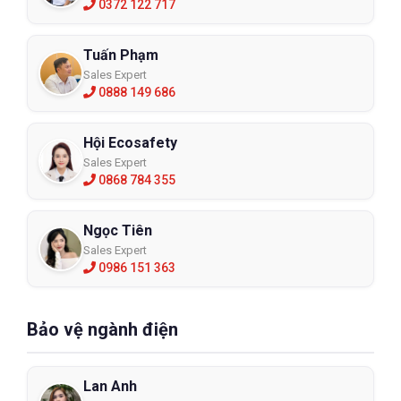
0372 122 717
Tuấn Phạm
Sales Expert
0888 149 686
Hội Ecosafety
Sales Expert
0868 784 355
Ngọc Tiên
Sales Expert
0986 151 363
Bảo vệ ngành điện
Lan Anh