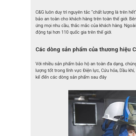
phù hợp với nhiều kích cỡ tay khác nhau. Lớp l
C&G luôn duy trì nguyên tắc "chất lượng là trên hế
dài.
bảo an toàn cho khách hàng trên toàn thế giới. B
- Tiêu chuẩn an toàn:
Đạt chứng nhận EN407
ứng mọi nhu cầu, thắc mắc của khách hàng. Ngoài 
động tại hơn 110 quốc gia trên thế giới.
nhiệt, và bảo vệ trước tia lửa, mang lại sự yê
Các dòng sản phẩm của thương hiệu
Với nhiều sản phẩm bảo hộ an toàn đa dạng, chúng 
lượng tốt trong lĩnh vực Điện lực, Cứu hỏa, Dầu kh
kể đến các dòng sản phẩm sau đây