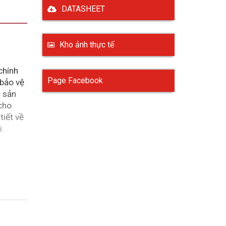
DATASHEET
Kho ảnh thực tế
chính
Page Facebook
 bảo vệ
c sản
 cho
tiết về
i.