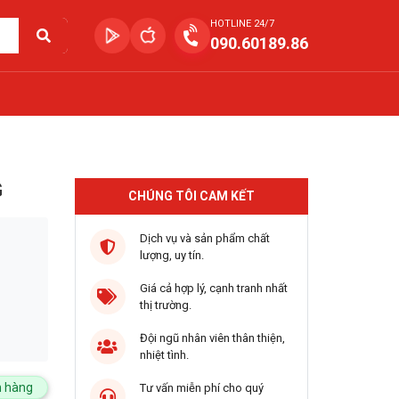
HOTLINE 24/7
090.60189.86
G
CHÚNG TÔI CAM KẾT
Dịch vụ và sản phẩm chất
lượng, uy tín.
Giá cả hợp lý, cạnh tranh nhất
thị trường.
Đội ngũ nhân viên thân thiện,
nhiệt tình.
 hàng
Tư vấn miễn phí cho quý