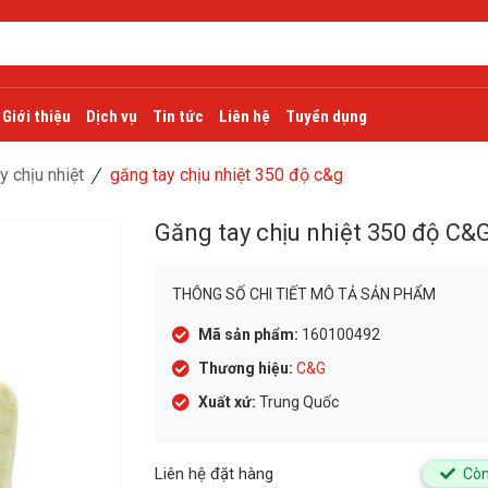
Giới thiệu
Dịch vụ
Tin tức
Liên hệ
Tuyển dụng
y chịu nhiệt
găng tay chịu nhiệt 350 độ c&g
Găng tay chịu nhiệt 350 độ C&
THÔNG SỐ CHI TIẾT MÔ TẢ SẢN PHẨM
Mã sản phẩm:
160100492
Thương hiệu:
C&G
Xuất xứ:
Trung Quốc
Liên hệ đặt hàng
Còn