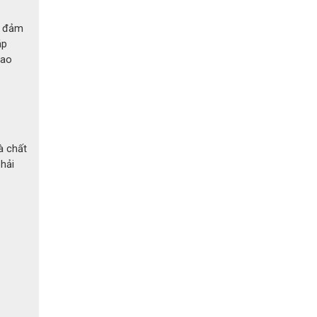
việc lâu
để đảm
áp
y, cách
lao
à chất
phải