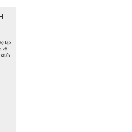
H
Họ tập
o vệ
à khẩn