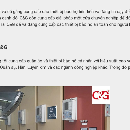
ót bên trong thấm hút mồ hôi, mang lại sự thoải mái khi làm 
t" và cố gắng cung cấp các thiết bị bảo hộ tiên tiến và đáng tin cậy 
ên cạnh đó, C&G còn cung cấp giải pháp một cửa chuyên nghiệp để đ
, đảm bảo găng tay vượt qua các bài kiểm tra chống chá
ra, C&G đã và đang cung cấp các thiết bị bảo hộ an toàn cho người 
n tâm cho người lao động.
 C&G
tôi cung cấp quần áo và thiết bị bảo hộ cá nhân với hiệu suất cao v
í, Quân sự, Hàn, Luyện kim và các ngành công nghiệp khác. Trong đó 