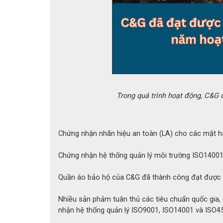
Trong quá trình hoạt động, C&G 
Thông t
Đặc Điểm Nổi Bật
Găng tay C&G sở hữu nhiều đặc điểm nổi bật, 
Chứng nhận nhãn hiệu an toàn (LA) cho các mặt h
- Khả năng chịu nhiệt vượt trội:
Có thể chịu
Chứng nhận hệ thống quản lý môi trường ISO1400
các công việc tiếp xúc nhiệt độ cao.
Quần áo bảo hộ của C&G đã thành công đạt được
- Độ bền cao:
Sợi aramid tăng cường khả năn
tia lửa và cải thiện độ bám.
Nhiều sản phảm tuân thủ các tiêu chuẩn quốc gia,
nhận hệ thống quản lý ISO9001, ISO14001 và ISO4
- Thiết kế tiện lợi:
Với chiều dài 26cm, găng t