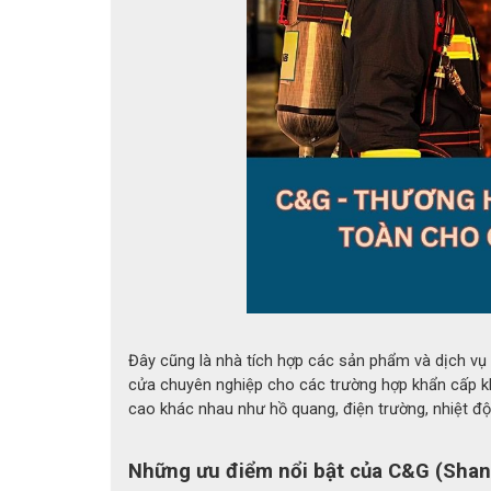
Găng 
Thông Số Kỹ Thuật
- Thương hiệu:
C&G
- Chất liệu:
Sợi thủy tinh, sợi aramid (như Kev
0
- Nhiệt độ chịu được:
350
C
- Chiều dài:
26 cm
- Tiêu chuẩn:
EN407
- Kích cỡ:
S, M, L, XL (có thể tùy chỉnh theo yê
- Màu sắc:
Xám, vàng (tùy phiên bản)
- Ứng dụng:
Luyện kim, hàn xì, chế biến thực
Đây cũng là nhà tích hợp các sản phẩm và dịch vụ
cửa chuyên nghiệp cho các trường hợp khẩn cấp khá
Sản phẩm được làm từ sợi thủy tinh và sợi aram
cao khác nhau như hồ quang, điện trường, nhiệt độ 
Lớp bọc silicone hoặc cao su tổng hợp không 
bảo an toàn trong các tình huống nguy hiểm.
Những ưu điểm nổi bật của C&G (Sha