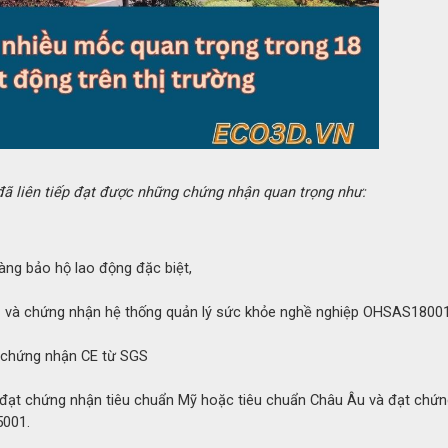
đã liên tiếp đạt được những chứng nhận quan trọng như:
in kỹ thuật chi tiết sản phẩm
giúp nó trở thành công cụ bảo hộ đáng tin cậy:
àng bảo hộ lao động đặc biệt,
0
 nhiệt độ
350
C
trong thời gian ngắn (khoảng 5 phút), phù 
1 và chứng nhận hệ thống quản lý sức khỏe nghề nghiệp OHSAS1800
 chứng nhận CE từ SGS
g chống mài mòn và chống cắt, trong khi lớp silicone bảo 
 đạt chứng nhận tiêu chuẩn Mỹ hoặc tiêu chuẩn Châu Âu và đạt chứ
5001.
ay bảo vệ không chỉ bàn tay mà còn cả cổ tay và một phần cẳ