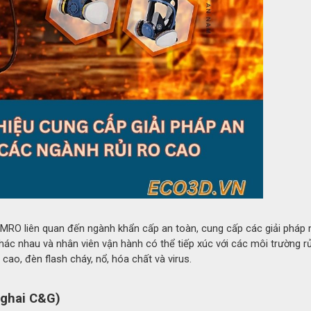
0
tay chịu nhiệt
350
C
C&G
lar), bọc lớp silicone hoặc cao su tổng hợp
u cầu)
 phẩm
 MRO liên quan đến ngành khẩn cấp an toàn, cung cấp các giải pháp
c nhau và nhân viên vận hành có thể tiếp xúc với các môi trường rủ
id, hai loại vật liệu có khả năng chống cháy và chịu nhiệt vư
cao, đèn flash cháy, nổ, hóa chất và virus.
chỉ tăng độ ma sát mà còn bảo vệ thêm trước các tia lửa n
nghai C&G)