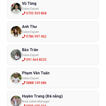
Vũ Tùng
Sales Expert
0703 939 868
Anh Thư
Sales Expert
0786 997 462
Bảo Trân
Sales Expert
091 464 8325
Phạm Văn Tuấn
Sales Expert
0888 149 686
Huyền Trang (Đà nẵng)
Area Sales Manager
0905 605 016