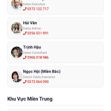
Sales Executive
0372 122 717
Hải Vân
Sales Admin
0356 531 991
Trịnh Hậu
Sales Consultant
0906 018 986
Ngọc Hội (Miền Bắc)
Senior Sales Executive
0372 064 090
Khu Vực Miền Trung