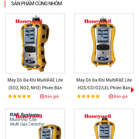
kỳ cần thiết.
SẢN PHẨM CÙNG NHÓM
Với thiết kế nhỏ, gọn, nhẹ, thân thiện với môi trường làm
việc và hiệu quả làm việc cực kỳ cao chiếc bút dò khí di
động đang là sản phẩm khá được ưa chuộng trên thị
trường hiện nay, là một trong những sản phẩm bán
nhiều nhất của Hanwei.
Thông số kỹ thuật
Máy Dò Đa Khí MultiRAE Lite
Máy Dò Đa Khí MultiRAE Lite
(SO2, NO2, NH3) Phiên Bản
H2S/CO/O2/LEL Phiên Bản
Có Bơm
Có Bơm
Báo giá
Báo giá
100%
100%
Rating:
Rating:
.