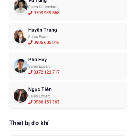
Vũ Tùng
Sales Supervisor
0703 939 868
Huyền Trang
Sales Expert
0905 605 016
Phú Huy
Sales Expert
0372 122 717
Ngọc Tiên
Sales Expert
0986 151 363
Thiết bị đo khí