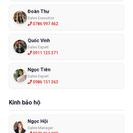
Đoàn Thư
Sales Executive
0786 997 462
Quốc Vinh
Sales Expert
0911 125 371
Ngọc Tiên
Sales Expert
0986 151 363
Kính bảo hộ
Ngọc Hội
Sales Manager