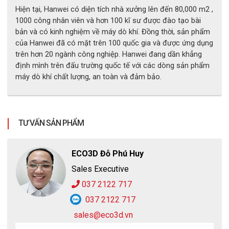
Hiện tại, Hanwei có diện tích nhà xưởng lên đến 80,000 m2 ,
1000 công nhân viên và hơn 100 kĩ sư được đào tạo bài
bản và có kinh nghiệm về máy dò khí. Đồng thời, sản phẩm
của Hanwei đã có mặt trên 100 quốc gia và được ứng dụng
trên hơn 20 ngành công nghiệp. Hanwei đang dần khẳng
định mình trên đấu trường quốc tế với các dòng sản phẩm
máy dò khí chất lượng, an toàn và đảm bảo.
TƯ VẤN SẢN PHẨM
ECO3D Đỗ Phú Huy
Sales Executive
Đặc Điểm Tính Năng
037 2122 717
037 2122 717
Bút Hanwei BX166 có khả năng phản hồi tín hiệu khi
sales@eco3d.vn
phát hiện khí rất nhanh và liên tục không ngừng