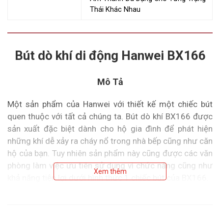
Thái Khác Nhau
Bút dò khí di động Hanwei BX166
Mô Tả
Một sản phẩm của Hanwei với thiết kế một chiếc bút
quen thuộc với tất cả chúng ta. Bút dò khí BX166 được
sản xuất đặc biệt dành cho hộ gia đình để phát hiện
những khí dễ xảy ra cháy nổ trong nhà bếp cũng như căn
hộ của bạn. Tuy nhiên sản phẩm này cũng được các văn
phòng làm việc ưu tiên sử dụng vì chức năng cũng như
Xem thêm
khả năng tiện lợi dưới hình thức 1 chiếc bút của BX166.