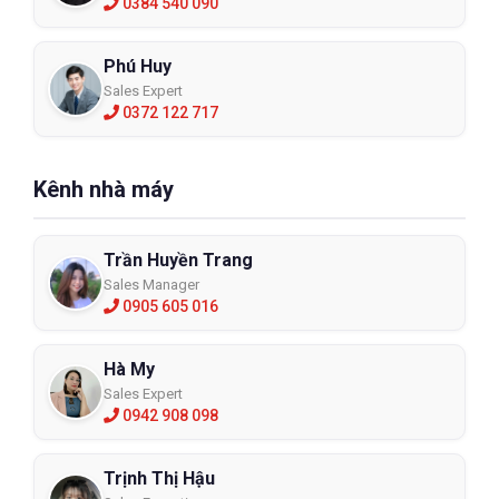
0384 540 090
Phú Huy
Sales Expert
0372 122 717
Kênh nhà máy
Trần Huyền Trang
Sales Manager
0905 605 016
Hà My
Sales Expert
0942 908 098
Trịnh Thị Hậu