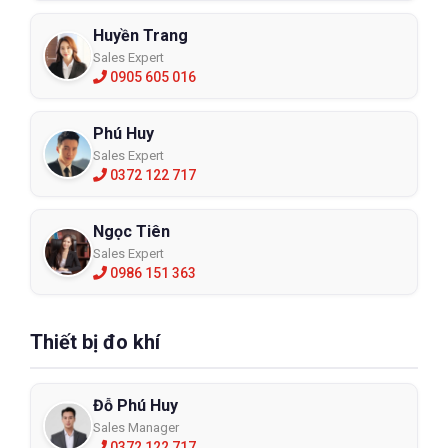
Huyền Trang
Sales Expert
0905 605 016
Phú Huy
Sales Expert
0372 122 717
Ngọc Tiên
Sales Expert
0986 151 363
Thiết bị đo khí
Đỗ Phú Huy
Sales Manager
0372 122 717