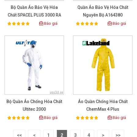
Bộ Quần Áo Bảo Vệ Hóa
Quần Áo Bảo Vệ Hóa Chất
Chất SPACEL PLUS 3000 RA
Nguyên Bộ A164380
Size M
Báo giá
Báo giá
100%
100%
Rating:
Rating:
Bộ Quần Áo Chống Hóa Chất
Áo Quần Chống Hóa Chất
Ultitec 2000
ChemMax 4 Plus
Báo giá
Báo giá
100%
100%
Rating:
Rating:
<<
<
1
2
3
4
>
>>