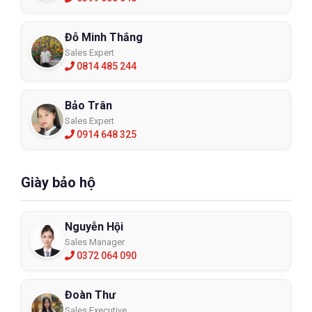
Đỗ Minh Thắng
Sales Expert
0814 485 244
Bảo Trân
Sales Expert
0914 648 325
Giày bảo hộ
Việc lựa chọn quần áo bảo hộ chống hóa chất cần phải trải qua
Nguyễn Hội
những thử nghiệm trước khi đưa vào sử dụng. Những thử nhiệm
liên quan tới tính chất của các loại bảo hộ thường được tiến
Sales Manager
0372 064 090
hành ở nhiệt độ phòng. Vì vậy cần căn cứ vào điều kiện thực tế
sản xuất mà lựa chọn loại quần áo phù hợp. Thường thì nhiệt độ
làm việc càng cao thì khả năng xâm nhập của hóa chất càng
Đoàn Thư
cao.
Sales Executive