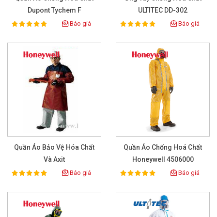
Dupont Tychem F
ULTITEC DD-302
Báo giá
Báo giá
100%
100%
Rating:
Rating:
Quần Áo Bảo Vệ Hóa Chất
Quần Áo Chống Hoá Chất
Và Axit
Honeywell 4506000
Báo giá
Báo giá
100%
100%
Rating:
Rating: