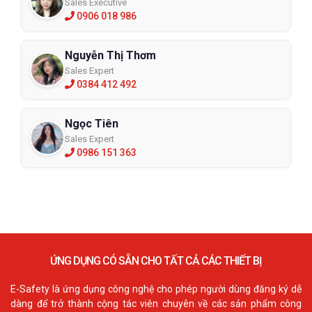
Sales Executive
0906 018 986
Nguyễn Thị Thơm
Sales Expert
0384 412 492
Ngọc Tiên
Sales Expert
0986 151 363
ỨNG DỤNG CÓ SẴN CHO TẤT CẢ CÁC THIẾT BỊ
E-Safety là ứng dụng công nghệ cho phép người dùng đăng ký dễ
dàng để trở thành cộng tác viên chuyên về các sản phẩm công