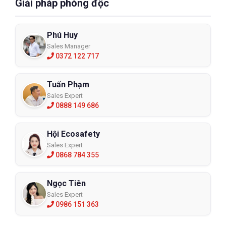
Giải pháp phòng độc
Phú Huy
Sales Manager
0372 122 717
Tuấn Phạm
Sales Expert
0888 149 686
Bảng chất liệu quần áo chống hóa chất ( nguồn Internet )
Hội Ecosafety
Một số chất liệu phổ thông:
Sales Expert
0868 784 355
- Butyl rubber: Bảo vệ tốt, chống lại nhiều chất hóa học khác
nhau như xeton, este, muối vô cơ, hầu hết các axit và kiềm. Tuy
nhiên, chất liệu này không chống được dầu mỡ, các loại sản
Ngọc Tiên
phẩm từ dầu mỏ, hydrocarbon thơm,...
Sales Expert
0986 151 363
- Cao su tự nhiên/ Latex: Chống chịu nhiệt và độ đàn hồi tốt,
chống được các loại acid và alcohol. Tuy nhiên chất liệu cao su