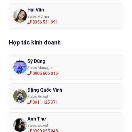
Hải Vân
Sales Admin
0356 531 991
Hợp tác kinh doanh
Sỹ Dũng
Sales Manager
0905 605 016
Đặng Quốc Vinh
Sales Expert
0911 125 371
Cách chọn quần áo bảo hộ chống hóa
Anh Thư
Sales Expert
chất an toàn
0399 055 048