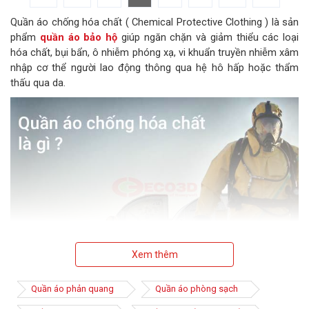
Quần áo chống hóa chất ( Chemical Protective Clothing ) là sản
phẩm
quần áo bảo hộ
giúp ngăn chặn và giảm thiểu các loại
hóa chất, bụi bẩn, ô nhiễm phóng xạ, vi khuẩn truyền nhiễm xâm
nhập cơ thể người lao động thông qua hệ hô hấp hoặc thẩm
thấu qua da.
Xem thêm
Quần áo phản quang
Quần áo phòng sạch
Tại sao phải sử dụng quần áo chống