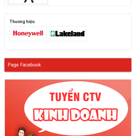
Quần áo bảo hộ chống hóa chất của công nhân
công nghiệp
Thương hiệu
Page Facebook
Với các đặc tính độc hại khác nhau, hàng nghìn sản phẩm hóa
chất được sử dụng trên khắp thế giới. Trong những thập kỷ
trước, ngành công nghiệp hóa chất đã được trải nghiệm với
mức độ kiểm soát thường xuyên ngày càng tăng, nhằm đảm
bảo rằng các hóa chất được sử dụng / giải phóng / thải bỏ bởi
một ngành công nghiệp không gây ra bất kỳ mối nguy hiểm nào
đối với sức khỏe con người hoặc môi trường.
Theo Hiệp hội An toàn và Nguy hiểm Nghề nghiệp (OSHA),